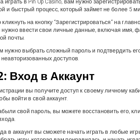
а играть в Pin Up Casino, вам нужно зарегистрирова
ой и быстрый процесс, который займет не более 5 ми
 кликнуть на кнопку “Зарегистрироваться” на главной
 нужно ввести свои личные данные, включая имя, 
ой почты.
м нужно выбрать сложный пароль и подтвердить его
т неавторизованных доступов.
2: Вход в Аккаунт
истрации вы получите доступ к своему личному каби
обы войти в свой аккаунт.
абыли свой пароль, вы можете восстановить его, кли
входа.
да в аккаунт вы сможете начать играть в любые игр
брать игру, которая вам понравилась, и начать играт