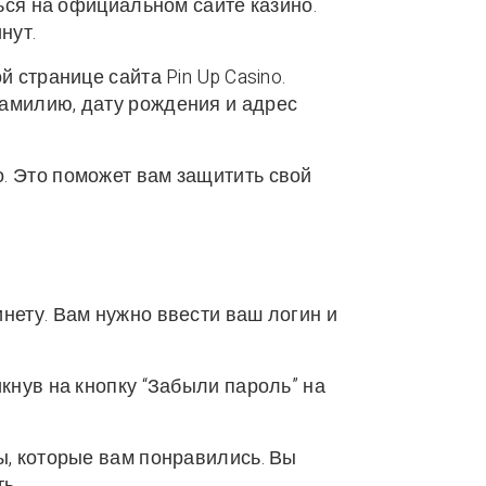
ться на официальном сайте казино.
нут.
 странице сайта Pin Up Casino.
фамилию, дату рождения и адрес
. Это поможет вам защитить свой
нету. Вам нужно ввести ваш логин и
кнув на кнопку “Забыли пароль” на
ы, которые вам понравились. Вы
ь.