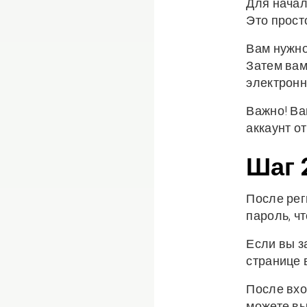
Для начал
Это прост
Вам нужно
Затем вам
электронн
Важно! Ва
аккаунт о
Шаг 
После рег
пароль, чт
Если вы з
странице 
После вхо
можете вы