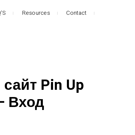
’S
Resources
Contact
сайт Pin Up
– Вход