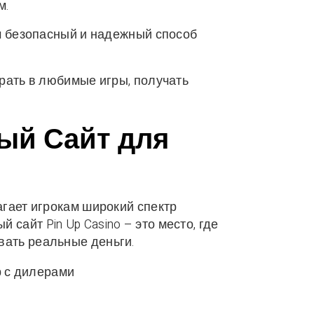
м.
ам безопасный и надежный способ
грать в любимые игры, получать
ный Сайт для
агает игрокам широкий спектр
сайт Pin Up Casino – это место, где
вать реальные деньги.
р с дилерами