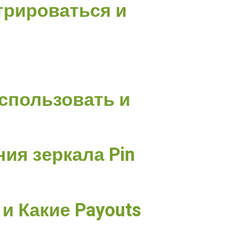
стрироваться и
Использовать и
ия зеркала Pin
и Какие Payouts