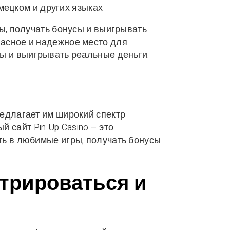
мецком и других языках
ры, получать бонусы и выигрывать
пасное и надежное место для
сы и выигрывать реальные деньги.
редлагает им широкий спектр
 сайт Pin Up Casino – это
ать в любимые игры, получать бонусы
стрироваться и