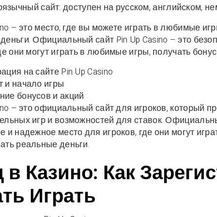
язычный сайт: доступен на русском, английском, не
sino – это место, где вы можете играть в любимые иг
деньги. Официальный сайт Pin Up Casino – это безо
где они могут играть в любимые игры, получать бону
ация на сайте Pin Up Casino
т и начало игры
ние бонусов и акций
sino – это официальный сайт для игроков, который п
ельных игр и возможностей для ставок. Официальный
е и надежное место для игроков, где они могут игр
ать реальные деньги.
 в Казино: Как Зареги
ть Играть