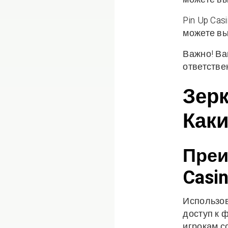
Pin Up Cas
можете вы
Важно! Ва
ответстве
Зерк
Каки
Преи
Casi
Использов
доступ к 
игрокам с