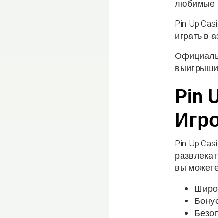
любимые и
Pin Up Ca
играть в 
Официальн
выигрыши 
Pin 
Игр
Pin Up Ca
развлекат
вы можете
Широк
Бонус
Безоп