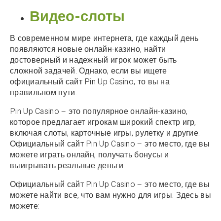
Видео-слоты
В современном мире интернета, где каждый день
появляются новые онлайн-казино, найти
достоверный и надежный игрок может быть
сложной задачей. Однако, если вы ищете
официальный сайт Pin Up Casino, то вы на
правильном пути.
Pin Up Casino – это популярное онлайн-казино,
которое предлагает игрокам широкий спектр игр,
включая слоты, карточные игры, рулетку и другие.
Официальный сайт Pin Up Casino – это место, где вы
можете играть онлайн, получать бонусы и
выигрывать реальные деньги.
Официальный сайт Pin Up Casino – это место, где вы
можете найти все, что вам нужно для игры. Здесь вы
можете: