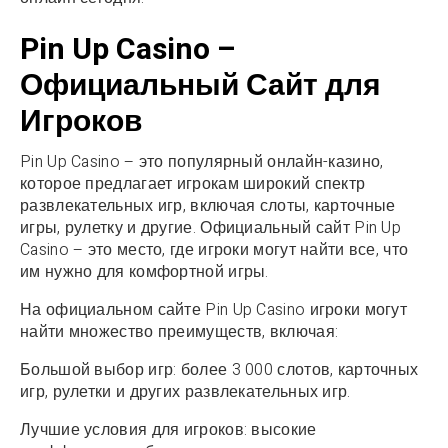
Pin Up Casino –
Официальный Сайт для
Игроков
Pin Up Casino – это популярный онлайн-казино,
которое предлагает игрокам широкий спектр
развлекательных игр, включая слоты, карточные
игры, рулетку и другие. Официальный сайт Pin Up
Casino – это место, где игроки могут найти все, что
им нужно для комфортной игры.
На официальном сайте Pin Up Casino игроки могут
найти множество преимуществ, включая:
Большой выбор игр: более 3 000 слотов, карточных
игр, рулетки и других развлекательных игр.
Лучшие условия для игроков: высокие