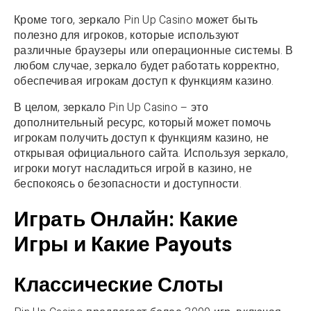
Кроме того, зеркало Pin Up Casino может быть
полезно для игроков, которые используют
различные браузеры или операционные системы. В
любом случае, зеркало будет работать корректно,
обеспечивая игрокам доступ к функциям казино.
В целом, зеркало Pin Up Casino – это
дополнительный ресурс, который может помочь
игрокам получить доступ к функциям казино, не
открывая официального сайта. Используя зеркало,
игроки могут насладиться игрой в казино, не
беспокоясь о безопасности и доступности.
Играть Онлайн: Какие
Игры и Какие Payouts
Классические Слоты