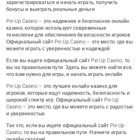
зарегистрироваться и начать играть, получить
бонусы и выиграть реальные деньги.
Pin Up Casino – это надежное и безопасное онлайн-
казино, которое использует современные
технологии для обеспечения безопасности игроков.
Официальный сайт Pin Up Casino – это место, где вы
можете играть с уверенностью и надеждой.
Если вы ищете официальный сайт Pin Up Casino, то
вы на правильном пути. Здесь вы можете найти все,
что вам нужно для игры, и начать играть онлайн.
Pin Up Casino – это лучшее онлайн-казино для
игроков, которые ищут надежность, безопасность и
широкий спектр игр. Официальный сайт Pin Up
Casino – это место, где вы можете играть с радостью
и уверенностью.
Так что, если вы ищете официальный сайт Pin Up
Casino, то вы на правильном пути. Начните играть
онлайн сегодня!