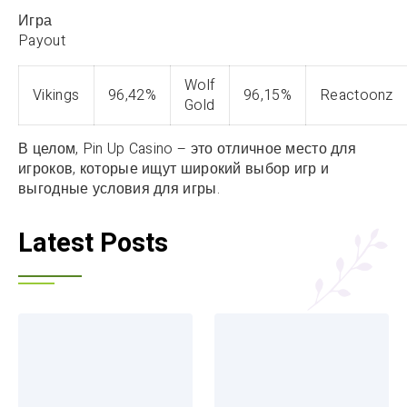
Игра
Payout
Wolf
Vikings
96,42%
96,15%
Reactoonz
Gold
В целом, Pin Up Casino – это отличное место для
игроков, которые ищут широкий выбор игр и
выгодные условия для игры.
Latest Posts