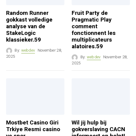
Random Runner
Fruit Party de
gokkast volledige
Pragmatic Play
analyse van de
comment
StakeLogic
fonctionnent les
klassieker.59
multiplicateurs
alatoires.59
By:
webdev
November 28,
2025
By:
webdev
November 28,
2025
Mostbet Casino Giri
Wil jij hulp bij
Trkiye Resmi casino
gokverslaving CACN
ve spor
informeert en helpt!