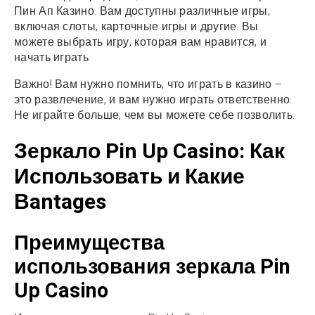
Пин Ап Казино. Вам доступны различные игры,
включая слоты, карточные игры и другие. Вы
можете выбрать игру, которая вам нравится, и
начать играть.
Важно! Вам нужно помнить, что играть в казино –
это развлечение, и вам нужно играть ответственно.
Не играйте больше, чем вы можете себе позволить.
Зеркало Pin Up Casino: Как
Использовать и Какие
Вantages
Преимущества
использования зеркала Pin
Up Casino