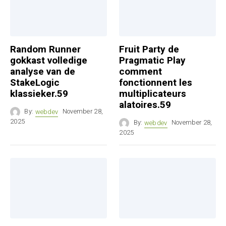
Random Runner
Fruit Party de
gokkast volledige
Pragmatic Play
analyse van de
comment
StakeLogic
fonctionnent les
klassieker.59
multiplicateurs
alatoires.59
By:
webdev
November 28,
2025
By:
webdev
November 28,
2025