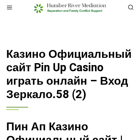
Казино Официальный
сайт Pin Up Casino
играть онлайн – Вход
Зеркало.58 (2)
Пин Ап Казино