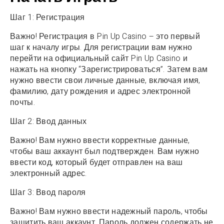
Шаг 1: Регистрация
Важно! Регистрация в Pin Up Casino – это первый
шаг к началу игры. Для регистрации вам нужно
перейти на официальный сайт Pin Up Casino и
нажать на кнопку “Зарегистрироваться”. Затем вам
нужно ввести свои личные данные, включая имя,
фамилию, дату рождения и адрес электронной
почты.
Шаг 2: Ввод данных
Важно! Вам нужно ввести корректные данные,
чтобы ваш аккаунт был подтвержден. Вам нужно
ввести код, который будет отправлен на ваш
электронный адрес.
Шаг 3: Ввод пароля
Важно! Вам нужно ввести надежный пароль, чтобы
защитить ваш аккаунт. Пароль должен содержать не