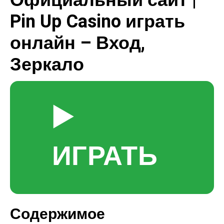
Официальный сайт |
Pin Up Casino играть
онлайн – Вход,
Зеркало
▶️
ИГРАТЬ
Содержимое