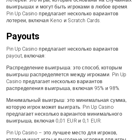
Лотереи: это игры, которые основаны на случайных
выигрышах и могут быть игроками в любое время.
Pin Up Casino предлагает несколько вариантов
лотереи, включая Keno и Scratch Cards.
Payouts
Pin Up Casino предлагает несколько вариантов
payout, включая:
Распределение выигрыша: это способ, которым
выигрыш распределяется между игроками. Pin Up
Casino предлагает несколько вариантов
распределения выигрыша, включая 95% и 98%.
Минимальный выигрыш: это минимальная сумма,
которую игрок может выиграть. Pin Up Casino
предлагает несколько вариантов минимального
выигрыша, включая 0,01 EUR и 0,1 EUR.
Pin Up Casino – это лучшее место для игроков,
которые ищут игры и выгодные условия для игры.