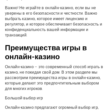
Важно! Не играйте в онлайн-казино, если вы не
уверены в его безопасности и честности. Важно
выбрать казино, которое имеет лицензию и
регулятор, и которое обеспечивает безопасность и
конфиденциальность вашей информации и
транзакций.
Преимущества игры в
онлайн-казино
Онлайн-казино – это современный способ играть в
казино, не покидая свой дом. В этом разделе мы
рассмотрим преимущества игры в онлайн-казино,
которые делают это предпочтительным выбором
для многих игроков.
Большой выбор игр
Онлайн-казино предлагают огромный выбор игр,