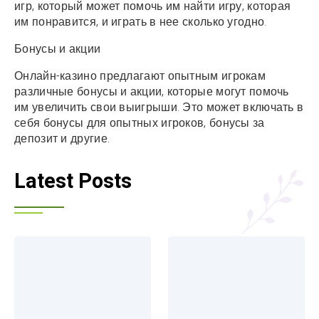
игр, который может помочь им найти игру, которая
им понравится, и играть в нее сколько угодно.
Бонусы и акции
Онлайн-казино предлагают опытным игрокам
различные бонусы и акции, которые могут помочь
им увеличить свои выигрыши. Это может включать в
себя бонусы для опытных игроков, бонусы за
депозит и другие.
Latest Posts