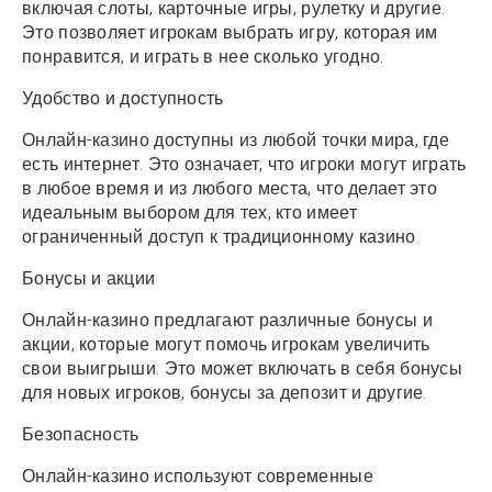
включая слоты, карточные игры, рулетку и другие.
Это позволяет игрокам выбрать игру, которая им
понравится, и играть в нее сколько угодно.
Удобство и доступность
Онлайн-казино доступны из любой точки мира, где
есть интернет. Это означает, что игроки могут играть
в любое время и из любого места, что делает это
идеальным выбором для тех, кто имеет
ограниченный доступ к традиционному казино.
Бонусы и акции
Онлайн-казино предлагают различные бонусы и
акции, которые могут помочь игрокам увеличить
свои выигрыши. Это может включать в себя бонусы
для новых игроков, бонусы за депозит и другие.
Безопасность
Онлайн-казино используют современные