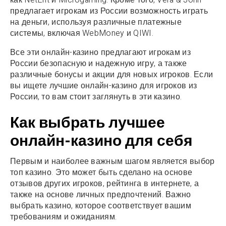
предлагает игрокам из России возможность играть
на деньги, используя различные платежные
системы, включая WebMoney и QIWI.
Все эти онлайн-казино предлагают игрокам из
России безопасную и надежную игру, а также
различные бонусы и акции для новых игроков. Если
вы ищете лучшие онлайн-казино для игроков из
России, то вам стоит заглянуть в эти казино.
Как выбрать лучшее
онлайн-казино для себя
Первым и наиболее важным шагом является выбор
топ казино. Это может быть сделано на основе
отзывов других игроков, рейтинга в интернете, а
также на основе личных предпочтений. Важно
выбрать казино, которое соответствует вашим
требованиям и ожиданиям.