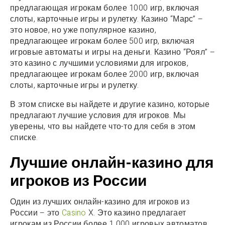
предлагающая игрокам более 1000 игр, включая
слоты, карточные игры и рулетку. Казино “Марс” –
это новое, но уже популярное казино,
предлагающее игрокам более 500 игр, включая
игровые автоматы и игры на деньги. Казино “Роял” –
это казино с лучшими условиями для игроков,
предлагающее игрокам более 2000 игр, включая
слоты, карточные игры и рулетку.
В этом списке вы найдете и другие казино, которые
предлагают лучшие условия для игроков. Мы
уверены, что вы найдете что-то для себя в этом
списке.
Лучшие онлайн-казино для
игроков из России
Один из лучших онлайн-казино для игроков из
России – это
Casino
X. Это казино предлагает
игрокам из России более 1 000 игровых автоматов,