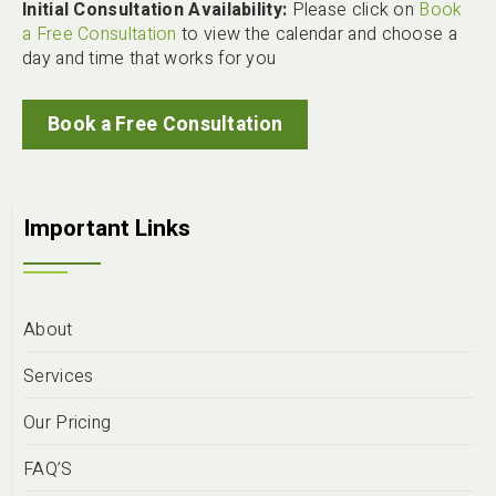
Initial Consultation Availability:
Please click on
Book
a Free Consultation
to view the calendar and choose a
day and time that works for you
Book a Free Consultation
Important Links
About
Services
Our Pricing
FAQ’S