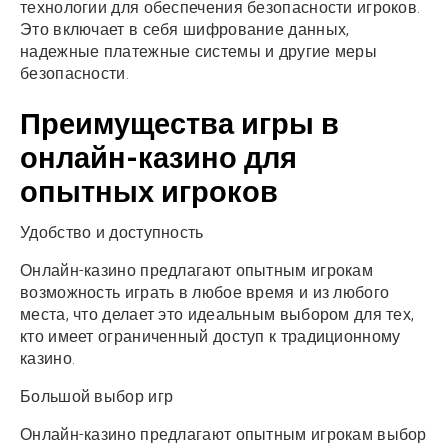
технологии для обеспечения безопасности игроков.
Это включает в себя шифрование данных,
надежные платежные системы и другие меры
безопасности.
Преимущества игры в
онлайн-казино для
опытных игроков
Удобство и доступность
Онлайн-казино предлагают опытным игрокам
возможность играть в любое время и из любого
места, что делает это идеальным выбором для тех,
кто имеет ограниченный доступ к традиционному
казино.
Большой выбор игр
Онлайн-казино предлагают опытным игрокам выбор