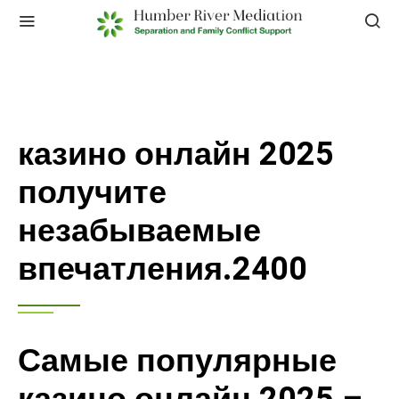
казино онлайн 2025
получите
незабываемые
впечатления.2400
Самые популярные