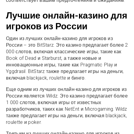
соответствует вашим предпочтениям и ожиданиям.
Лучшие онлайн-казино для
игроков из России
Один из лучших онлайн-казино для игроков из
России – это BitStarz. Это казино предлагает более 2
000 слотов, включая классические игры, такие как
Book of Dead и Starburst, а также новые и
инновационные игры, такие как Pragmatic Play и
Yggdrasil. BitStarz также предлагает игры на деньги,
включая blackjack, roulette и бинго.
Еще одним из лучших онлайн-казино для игроков из
России является Wildz. Это казино предлагает более
1 000 слотов, включая игры от известных
разработчиков, таких как NetEnt и Microgaming. Wildz
также предлагает игры на деньги, включая blackjack,
roulette и poker.
Третьим из лучших онлайн-казино для игроков из