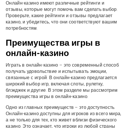
Онлайн-казино имеют различные рейтинги и
отзывы, которые могут помочь вам сделать выбор.
Проверьте, какие рейтинги и отзывы предлагает
казино, и убедитесь, что они соответствуют вашим
потребностям.
Преимущества игры в
онлайн-казино
Играть в онлайн-казино – это современный способ
получать удовольствие и испытывать эмоции,
связанные с игрой. В онлайн-казино предлагается
широкий выбор игр, включая слоты, рулетку,
блэкджек и другие. В этом разделе мы рассмотрим
преимущества игры в онлайн-казино.
Одно из главных преимуществ – это доступность.
Онлайн-казино доступны для игроков из всего мира,
а не только для тех, кто живет вблизи физического
казино. Это означает, что игроки из любой страны