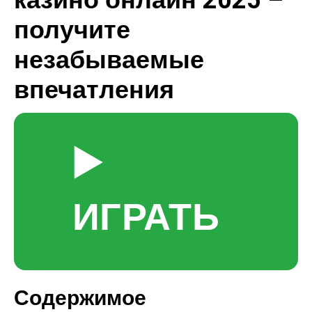
казино онлайн 2025 –
получите
незабываемые
впечатления
▶️
ИГРАТЬ
Содержимое