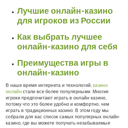
Лучшие онлайн-казино
для игроков из России
Как выбрать лучшее
онлайн-казино для себя
Преимущества игры в
онлайн-казино
В наше время интернета и технологий,
казино
онлайн
стали все более популярными. Многие
игроки предпочитают играть в онлайн-казино,
потому что это более удобно и комфортно, чем
играть в традиционных казино. В этом году мы
собрали для вас список самых популярных онлайн-
казино, где вы можете получать незабываемые