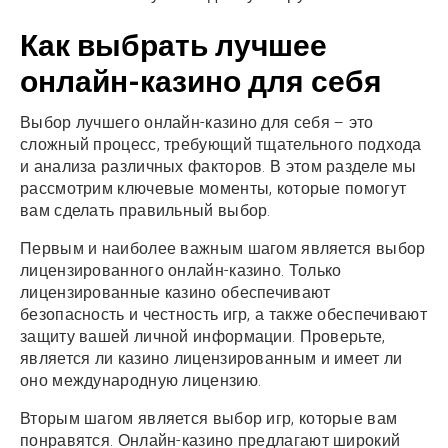
Как выбрать лучшее
онлайн-казино для себя
Выбор лучшего онлайн-казино для себя – это
сложный процесс, требующий тщательного подхода
и анализа различных факторов. В этом разделе мы
рассмотрим ключевые моменты, которые помогут
вам сделать правильный выбор.
Первым и наиболее важным шагом является выбор
лицензированного онлайн-казино. Только
лицензированные казино обеспечивают
безопасность и честность игр, а также обеспечивают
защиту вашей личной информации. Проверьте,
является ли казино лицензированным и имеет ли
оно международную лицензию.
Вторым шагом является выбор игр, которые вам
понравятся. Онлайн-казино предлагают широкий