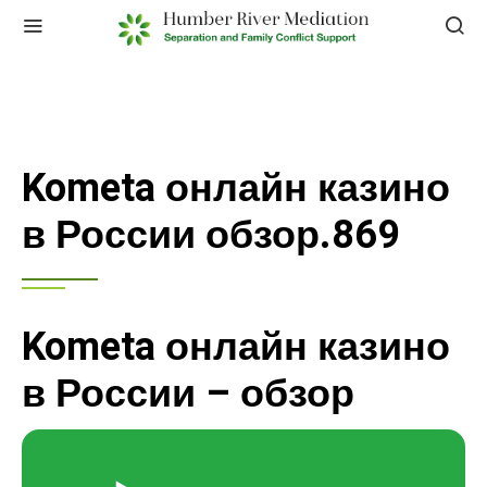
Kometa онлайн казино
в России обзор.869
Kometa онлайн казино
в России – обзор