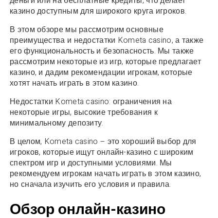
деньги или на бесплатные кредиты, что делает
казино доступным для широкого круга игроков.
В этом обзоре мы рассмотрим основные
преимущества и недостатки Kometa casino, а также
его функциональность и безопасность. Мы также
рассмотрим некоторые из игр, которые предлагает
казино, и дадим рекомендации игрокам, которые
хотят начать играть в этом казино.
Недостатки Kometa casino: ограничения на
некоторые игры, высокие требования к
минимальному депозиту.
В целом, Kometa casino – это хороший выбор для
игроков, которые ищут онлайн-казино с широким
спектром игр и доступными условиями. Мы
рекомендуем игрокам начать играть в этом казино,
но сначала изучить его условия и правила.
Обзор онлайн-казино