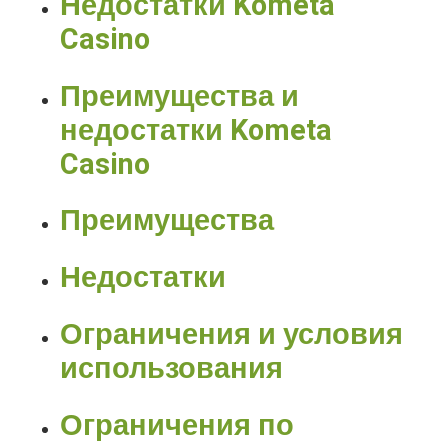
Недостатки Kometa
Casino
Преимущества и
недостатки Kometa
Casino
Преимущества
Недостатки
Ограничения и условия
использования
Ограничения по