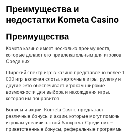
Преимущества и
недостатки Kometa Casino
Преимущества
Комета казино имеет несколько преимуществ,
которые делают его привлекательным для игроков.
Среди них:
Широкий спектр игр: в казино представлено более 1
000 игр, включая слоты, карточные игры, рулетку и
другие. Это обеспечивает игрокам широкие
возможности для выбора и нахождения игры,
которая им понравится.
Бонусы и акции: Kometa Casino предлагает
различные бонусы и акции, которые могут помочь
игрокам увеличить свой банкролл. Среди них –
приветственные бонусы, реферальные программы