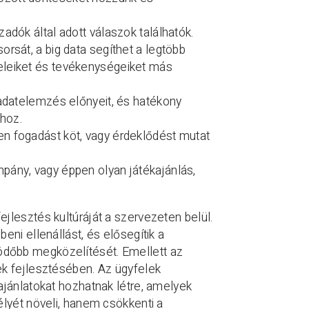
adók által adott válaszok találhatók.
rsát, a big data segíthet a legtöbb
eleiket és tevékenységeiket más
 adatelemzés előnyeit, és hatékony
hoz.
en fogadást köt, vagy érdeklődést mutat
pány, vagy éppen olyan játékajánlás,
jlesztés kultúráját a szervezeten belül.
ni ellenállást, és elősegítik a
dőbb megközelítését. Emellett az
ek fejlesztésében. Az ügyfelek
ajánlatokat hozhatnak létre, amelyek
élyét növeli, hanem csökkenti a