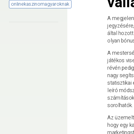
vál
onlinekaszinomagyaroknak
A megjelení
jegyzésére,
által hozot
olyan bónu
A mesterség
játékos vis
révén pedig
nagy segít
statisztika
leíró móds
számítások.
sorolhatók.
Az üzemelte
hogy egy ka
marketingst