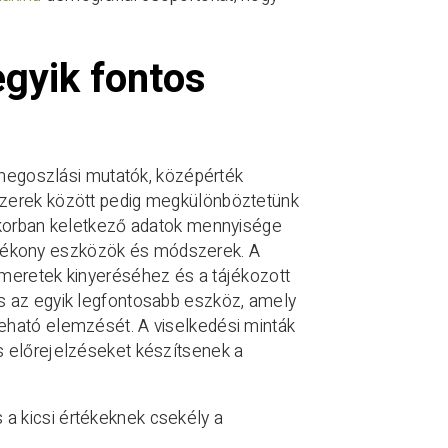
egyik fontos
, megoszlási mutatók, középérték
szerek között pedig megkülönböztetünk
s korban keletkező adatok mennyisége
tékony eszközök és módszerek. A
smeretek kinyeréséhez és a tájékozott
s az egyik legfontosabb eszköz, amely
eható elemzését. A viselkedési minták
s előrejelzéseket készítsenek a
 a kicsi értékeknek csekély a