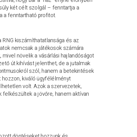
osítva, hogy bár a “ház” enyhe előnyben
ly két célt szolgál – fenntartja a
a fenntartható profitot.
a RNG kiszámíthatatlansága és az
nlatok nemcsak a játékosok számára
 mivel növelik a vásárlási hajlandóságot
ető út kihívást jelenthet, de a jutalmak
ritmusokról szól, hanem a betekintések
et hozzon, kiváló ügyfélélményt
hetetlen volt. Azok a szervezetek,
 felkészültek a jövőre, hanem aktívan
ozott döntéseket hozzunk és