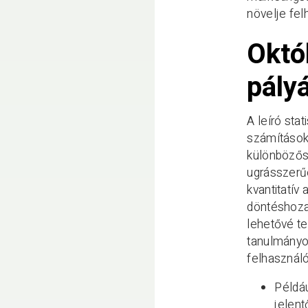
növelje fel
Októ
pály
A leíró sta
számítások
különbözősé
ugrásszerű
kvantitatív
döntéshoza
lehetővé t
tanulmányoz
felhasználó
Példáu
jelent