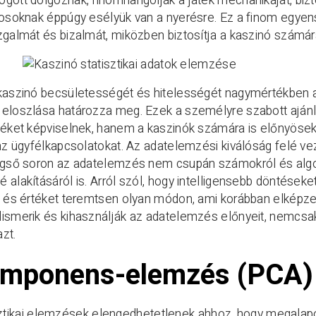
gött dolgoznak, finomhangolják a játék mechanikáját, bizt
kosoknak éppúgy esélyük van a nyerésre. Ez a finom egyensú
zgalmát és bizalmát, miközben biztosítja a kaszinó számára 
 kaszinó becsületességét és hitelességét nagymértékben 
 eloszlása határozza meg. Ezek a személyre szabott ajá
téket képviselnek, hanem a kaszinók számára is előnyösek,
 az ügyfélkapcsolatokat. Az adatelemzési kiválóság felé vez
Végső soron az adatelemzés nem csupán számokról és algo
 alakításáról is. Arról szól, hogy intelligensebb döntések
, és értéket teremtsen olyan módon, ami korábban elképzel
ismerik és kihasználják az adatelemzés előnyeit, nemcsak
azt.
mponens-elemzés (PCA)
sztikai elemzések elengedhetetlenek ahhoz, hogy megalap