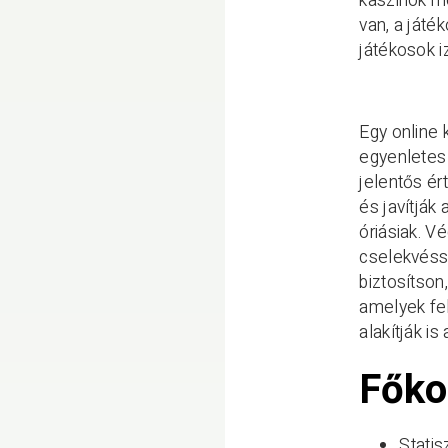
kaszinók mö
van, a játé
játékosok i
Egy online
egyenletes
jelentős ér
és javítják
óriásiak. 
cselekvéssé
biztosítson
amelyek fel
alakítják is 
Főko
Stati