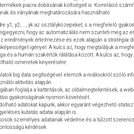
termékek piacra dobásának költségeit is. Korreláció számít
nak és irányának meghatározására használható.
dre y1, y2, …, yk az osztályközepeket, s a megfelelő gyakori
gjegyezni, hogy az automatizálás nem szünteti meg az 
az eredmények értelmezése és ezek alapján a stratégiai
őképességet igényel. A kulcs az, hogy megtaláljuk a megf
a és a humán szakértők rálátása között. A kulcs az, hogy
tható ismeretek kinyerésére.
alatok big data segítségével elemzik a riválisokról szóló 
ználói aktivitás alapján.
ában foglalja a kattintások, az oldalmegtekintések, a web
atási gyakoriságának nyomon követését.
olható adatokat kapunk, akkor egyaránt végezhető statisz
yeléses kutatás adatai alapján is.
ékosok személyes adatainak védelme és a túlzott szerenc
fontosságú kérdések.