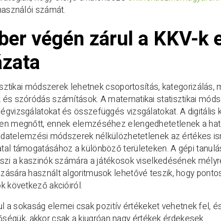
használói számát.
ber végén zárul a KKV-k 
ázata
tisztikai módszerek lehetnek csoportosítás, kategorizálás
 és szóródás számítások. A matematikai statisztikai mód
gvizsgálatokat és összefüggés vizsgálatokat. A digitáli
en megnőtt, ennek elemzéséhez elengedhetetlenek a ha
 adatelemzési módszerek nélkülözhetetlenek az értékes i
tal támogatásához a különböző területeken. A gépi tanulá
eszi a kaszinók számára a játékosok viselkedésének mélyr
ására használt algoritmusok lehetővé teszik, hogy ponto
k következő akcióiról.
l a sokaság elemei csak pozitív értékeket vehetnek fel, és
őségük, akkor csak a kiugróan nagy értékek érdekesek.