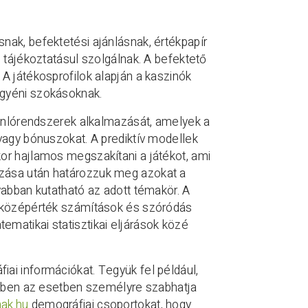
nak, befektetési ajánlásnak, értékpapír
 tájékoztatásul szolgálnak. A befektető
A játékosprofilok alapján a kaszinók
egyéni szokásoknak.
jánlórendszerek alkalmazását, amelyek a
vagy bónuszokat. A prediktív modellek
or hajlamos megszakítani a játékot, ami
zása után határozzuk meg azokat a
yabban kutatható az adott témakör. A
, középérték számítások és szóródás
matikai statisztikai eljárások közé
ai információkat. Tegyük fel például,
 Ebben az esetben személyre szabhatja
ak.hu
demográfiai csoportokat, hogy