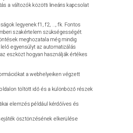
ás a változók közötti lineáris kapcsolat
ságok legyenek f1, f2, …, fk. Fontos
emberi szakértelem szükségességét.
 döntések meghozatala még mindig
elelő egyensúlyt az automatizálás
 az eszközt hogyan használják értékes
információkat a webhelyeiken végzett
oldalon töltött idő és a különböző részek
tikai elemzés például kérdőíves és
sejáték ösztönzésének elkerülése