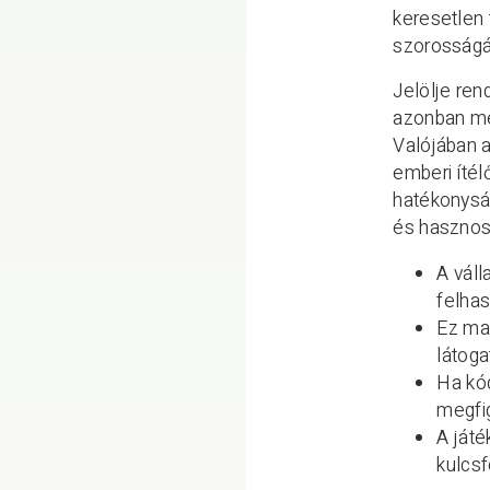
keresetlen 
szorosságá
Jelölje ren
azonban me
Valójában 
emberi ítél
hatékonyság
és hasznosí
A váll
felhas
Ez mag
látog
Ha kód
megfig
A ját
kulcs