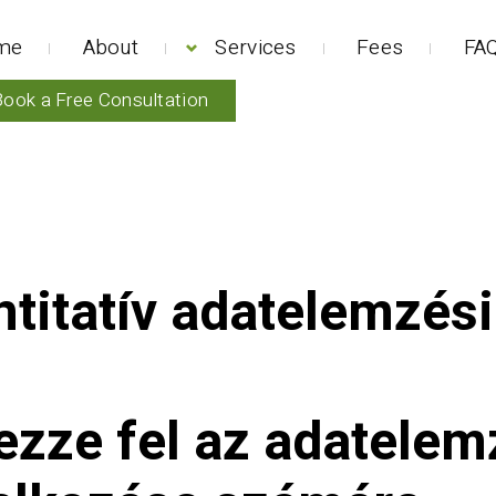
me
About
Services
Fees
FAQ
Book a Free Consultation
ntitatív adatelemzés
ezze fel az adatelem