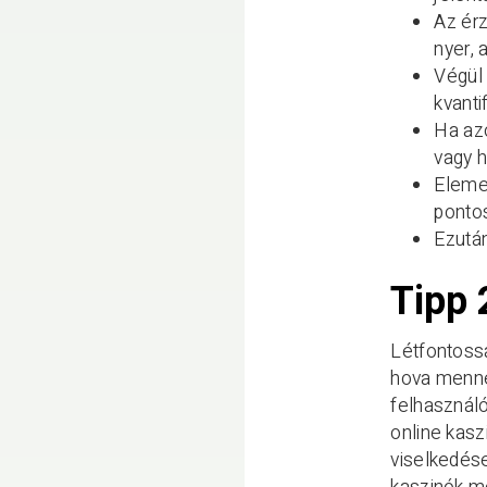
Az ér
nyer, 
Végül 
kvanti
Ha azo
vagy h
Elemez
ponto
Ezután
Tipp 
Létfontossá
hova mennek
felhasznál
online kasz
viselkedése