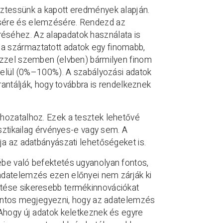
eztessünk a kapott eredmények alapján.
ésére és elemzésére. Rendezd az
éséhez. Az alapadatok használata is
a származtatott adatok egy finomabb,
 ezzel szemben (elvben) bármilyen finom
 belül (0%–100%). A szabályozási adatok
rantálják, hogy továbbra is rendelkeznek
shozatalhoz. Ezek a tesztek lehetővé
isztikailag érvényes-e vagy sem. A
ja az adatbányászati lehetőségeket is.
ébe való befektetés ugyanolyan fontos,
adatelemzés ezen előnyei nem zárják ki
rtése sikeresebb termékinnovációkat
 Fontos megjegyezni, hogy az adatelemzés
 Ahogy új adatok keletkeznek és egyre