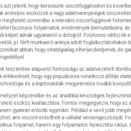
s azt jelenti, hogy keressünk összefüggéseket és követk
lák erőteljes eszközök a nagy adatmennyiségek összesít
t megfelelő sorrendbe a releváns összefüggések felismer
lehet bizonyos folyamatok, eredmények bemutatására, de 
b képet adnak ugyanarról a dologról. Folytonos változók
etők, pl. férfi munkaerő aránya adott foglalkoztatottakon
aszinókat abban, hogy stratégiailag elhelyezkedjenek, és ga
ngedéllyel.
ek tesztelése alapvető fontosságú az adatvezérelt dönté
k értékelését, hogy egy populációra vonatkozó állítás stat
echnológia és a kriptovaluták megjelenése tovább bonyolít
mélyzet képzésébe és az analitikai készségek fejlesztés
felelő eszköz kiválasztása. Fontos megjegyezni, hogy az 
anem gyakran erősítik egymást. Például a vevő jobb megé
et, ami viszont erősítheti a vállalat versenypozícióját.
tikus folyamat, hanem egy folyamatos fejlesztési ciklus.