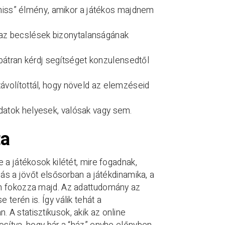
miss” élmény, amikor a játékos majdnem
 az becslések bizonytalanságának
bátran kérdj segítséget konzulensedtől
távolítottál, hogy növeld az elemzéseid
adatok helyesek, valósak vagy sem.
ta
 a játékosok kilétét, mire fogadnak,
lás a jövőt elsősorban a játékdinamika, a
en fokozza majd. Az adattudomány az
terén is. Így válik tehát a
A statisztikusok, akik az online