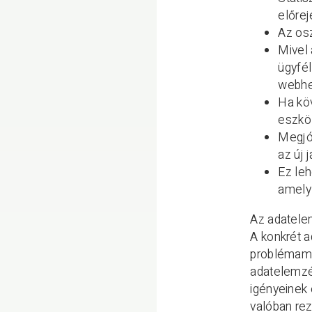
előrej
Az osz
Mivel 
ügyfé
webhe
Ha köv
eszkö
Megjós
az új 
Ez leh
amely 
Az adatelem
A konkrét a
problémame
adatelemzés
igényeinek 
valóban rez