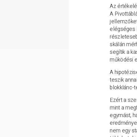
Az értékelé
A Pivottáb
jellemzőke
elégséges 
részleteseb
skálán mérh
segítik a k
működési e
A hipotézis
teszik anna
blokklánc-t
Ezért a sze
mint a meg
egymást, h
eredményezh
nem egy sta