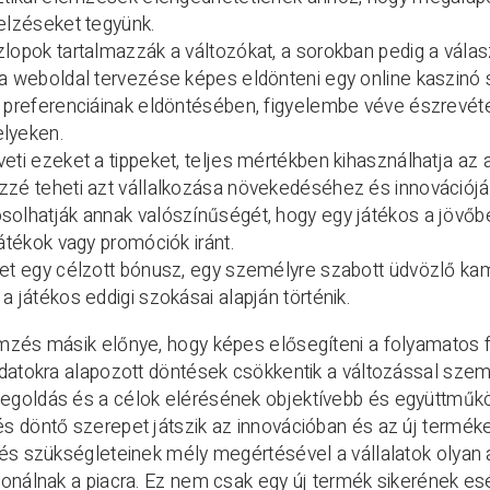
elzéseket tegyünk.
lopok tartalmazzák a változókat, a sorokban pedig a válasz
a weboldal tervezése képes eldönteni egy online kaszinó so
l preferenciáinak eldöntésében, figyelembe véve észrevét
lyeken.
eti ezeket a tippeket, teljes mértékben kihasználhatja az
zzé teheti azt vállalkozása növekedéséhez és innovációjá
olhatják annak valószínűségét, hogy egy játékos a jövőb
játékok vagy promóciók iránt.
et egy célzott bónusz, egy személyre szabott üdvözlő kam
a játékos eddigi szokásai alapján történik.
zés másik előnye, hogy képes elősegíteni a folyamatos fe
datokra alapozott döntések csökkentik a változással szembe
goldás és a célok elérésének objektívebb és együttműkö
 döntő szerepet játszik az innovációban és az új termék
és szükségleteinek mély megértésével a vállalatok olyan 
onálnak a piacra. Ez nem csak egy új termék sikerének es