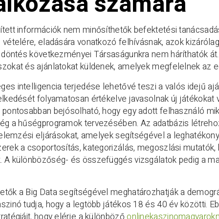
lalkozása számára
tett információk nem minősíthetők befektetési tanácsadás
 vételére, eladására vonatkozó felhívásnak, azok kizárólag
t döntés következményei Társaságunkra nem háríthatók át. 
szokat és ajánlatokat küldenek, amelyek megfelelnek az 
es intelligencia terjedése lehetővé teszi a valós idejű a
elkedését folyamatosan értékelve javasolnak új játékokat 
 pontosabban bejósolható, hogy egy adott felhasználó mik
ség a hűségprogramok tervezésében. Az adatbázis létreho
i elemzési eljárásokat, amelyek segítségével a leghatékon
zerek a csoportosítás, kategorizálás, megoszlási mutatók
 A különbözőség- és összefüggés vizsgálatok pedig a mate
tők a Big Data segítségével meghatározhatják a demográfi
szinó tudja, hogy a legtöbb játékos 18 és 40 év közötti.
ratégiáit, hogy elérje a különböző
onlinekaszinomagyarokn