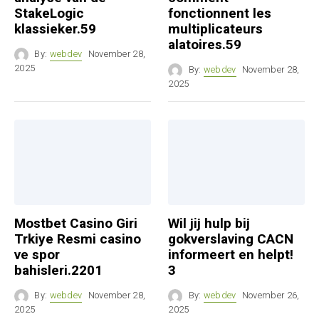
StakeLogic
fonctionnent les
klassieker.59
multiplicateurs
alatoires.59
By:
webdev
November 28,
2025
By:
webdev
November 28,
2025
Mostbet Casino Giri
Wil jij hulp bij
Trkiye Resmi casino
gokverslaving CACN
ve spor
informeert en helpt!
bahisleri.2201
3
By:
webdev
November 28,
By:
webdev
November 26,
2025
2025