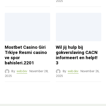
2025
Mostbet Casino Giri
Wil jij hulp bij
Trkiye Resmi casino
gokverslaving CACN
ve spor
informeert en helpt!
bahisleri.2201
3
By:
webdev
November 28,
By:
webdev
November 26,
2025
2025