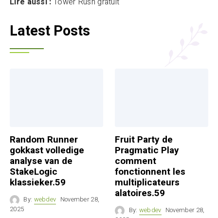
Lire aussi :
Tower Rush gratuit
Latest Posts
Random Runner
Fruit Party de
gokkast volledige
Pragmatic Play
analyse van de
comment
StakeLogic
fonctionnent les
klassieker.59
multiplicateurs
alatoires.59
By:
webdev
November 28,
2025
By:
webdev
November 28,