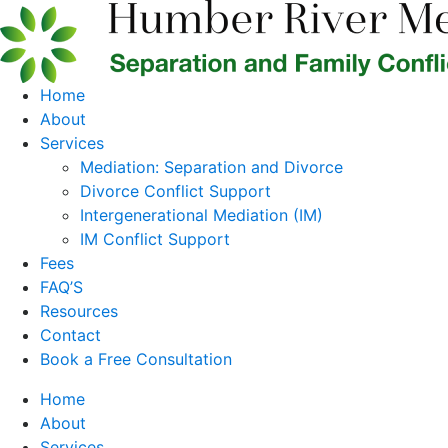
Home
About
Services
Mediation: Separation and Divorce
Divorce Conflict Support
Intergenerational Mediation (IM)
IM Conflict Support
Fees
FAQ’S
Resources
Contact
Book a Free Consultation
Home
About
Services