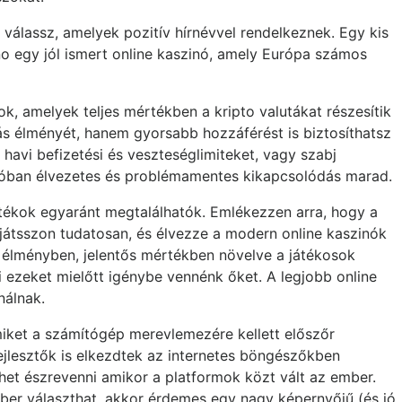
válassz, amelyek pozitív hírnévvel rendelkeznek. Egy kis
no egy jól ismert online kaszinó, amely Európa számos
k, amelyek teljes mértékben a kripto valutákat részesítik
s élményét, hanem gyorsabb hozzáférést is biztosíthatsz
y havi befizetési és veszteséglimiteket, vagy szabj
valóban élvezetes és problémamentes kikapcsolódás marad.
játékok egyaránt megtalálhatók. Emlékezzen arra, hogy a
játsszon tudatosan, és élvezze a modern online kaszinók
 élményben, jelentős mértékben növelve a játékosok
 ezeket mielőtt igénybe vennénk őket. A legjobb online
nálnak.
amiket a számítógép merevlemezére kellett előszőr
 fejlesztők is elkezdtek az internetes böngészőkben
lehet észrevenni amikor a platformok közt vált az ember.
mber választhat, akkor érdemes egy nagy képernyőjű (és jó