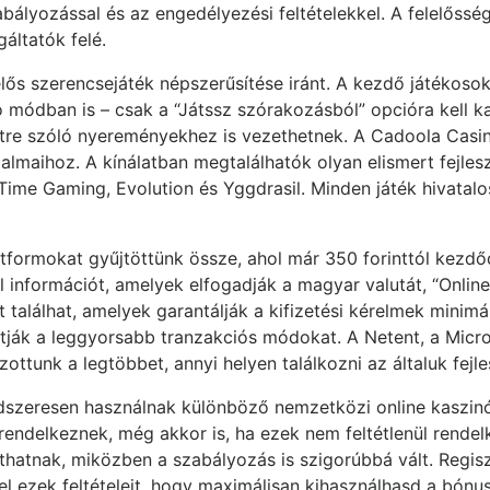
abályozással és az engedélyezési feltételekkel. A felelőssé
áltatók felé.
lős szerencsejáték népszerűsítése iránt. A kezdő játékoso
módban is – csak a “Játssz szórakozásból” opcióra kell kat
letre szóló nyereményekhez is vezethetnek. A Cadoola Casi
almaihoz. A kínálatban megtalálhatók olyan elismert fejles
 Time Gaming, Evolution és Yggdrasil. Minden játék hivatal
atformokat gyűjtöttünk össze, ahol már 350 forinttól kezdőd
 információt, amelyek elfogadják a magyar valutát, “Online
 találhat, amelyek garantálják a kifizetési kérelmek minimá
atják a leggyorsabb tranzakciós módokat. A Netent, a Mic
ottunk a legtöbbet, annyi helyen találkozni az általuk fejle
dszeresen használnak különböző nemzetközi online kaszinó
ndelkeznek, még akkor is, ha ezek nem feltétlenül rendelk
thatnak, miközben a szabályozás is szigorúbbá vált. Regis
l ezek feltételeit, hogy maximálisan kihasználhasd a bónu