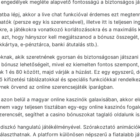
engedélyek megléte alapvető fontosságú a biztonságos já
atba lépj, akkor a live chat funkcióval érdemes ezt megtenn
atók (persze egy kis szerencsével), illetve itt is teljesen
re, a játékokra vonatkozó korlátozásokra és a maximális kif
 azt, hogy hányszor kell megjátszanod a bónusz összegét, m
ártya, e-pénztárca, banki átutalás stb.).
soknak, akik szeretnének gyorsan és biztonságosan játszani
 bónusz lehetőségeit, mivel ez kiemelten fontos szempont,
ak 1 és 80 között, majd várják a húzást. Ez egy egyszerű, 
ő kifizetési táblázatokkal és speciális funkciókkal rendel
évnek örvend az online szerencsejáték iparágban.
azon belül a magyar online kaszinók galaxisában, akkor el
em vagy teljesen tisztában egy-egy online kaszinós fogalo
erencsét, segíthet a casino bónuszokat taglaló oldalunk is
, diszkó hangulatú játékélményével. Szórakoztató animáció
választhatnak. A platform különösen népszerű a fiatalabb j