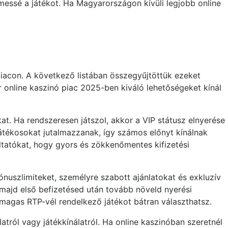
messé a játékot. Ha Magyarországon kívüli legjobb online
piacon. A következő listában összegyűjtöttük ezeket
 online kaszinó piac 2025-ben kiváló lehetőségeket kínál
t. Ha rendszeresen játszol, akkor a VIP státusz elnyerése
 játékosokat jutalmazzanak, így számos előnyt kínálnak
ltatókat, hogy gyors és zökkenőmentes kifizetési
nuszlimiteket, személyre szabott ajánlatokat és exkluzív
 majd első befizetésed után tovább növeld nyerési
magas RTP-vél rendelkező játékot bátran választhatsz.
atról vagy játékkínálatról. Ha online kaszinóban szeretnél