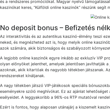
és a rendszeres promóciókat. Magyar nyelvű támogatással 
kaszinókat keres, “Külföldi online kaszinók” részünk segí
No deposit bonus – Befizetés nél
Az interaktivitás és az autentikus kaszinó-élmény teszi e
neked, és megnézheted azt is, hogy melyik online kaszinób
azok számára, akik biztonságos és szabályozott környezet
A legjobb online kaszinók egyre inkább az exkluzív VIP pr
olyan előnyöket jelenthet, amelyek jelentősen javíthatják 
azoknak, akik kitartóak és nagyobb tétekben játszanak. Az
rendszereket kínáljanak.
A nagy tétekben játszó VIP-játékosok speciális bónuszokb
eseményekre szóló meghívókat. Ez az ajánlat lehetőséget a
esélyeidet. A leggyakoribb a 96%-os RTP mutatóval rendelk
Ezért is fontos, hogy alaposan utánajárj a kiszemelt kaszi