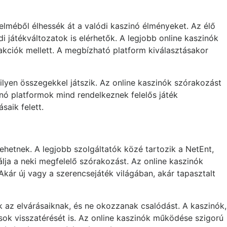
lméből élhessék át a valódi kaszinó élményeket. Az élő
i játékváltozatok is elérhetők. A legjobb online kaszinók
akciók mellett. A megbízható platform kiválasztásakor
ilyen összegekkel játszik. Az online kaszinók szórakozást
inó platformok mind rendelkeznek felelős játék
saik felett.
ehetnek. A legjobb szolgáltatók közé tartozik a NetEnt,
lja a neki megfelelő szórakozást. Az online kaszinók
kár új vagy a szerencsejáték világában, akár tapasztalt
k az elvárásaiknak, és ne okozzanak csalódást. A kaszinók,
sok visszatérését is. Az online kaszinók működése szigorú