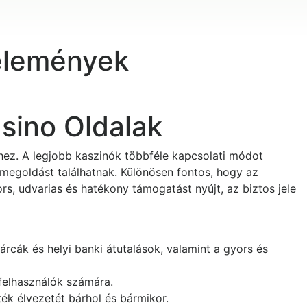
élemények
sino Oldalak
ez. A legjobb kaszinók többféle kapcsolati módot
s megoldást találhatnak. Különösen fontos, hogy az
s, udvarias és hatékony támogatást nyújt, az biztos jele
rcák és helyi banki átutalások, valamint a gyors és
felhasználók számára.
ék élvezetét bárhol és bármikor.