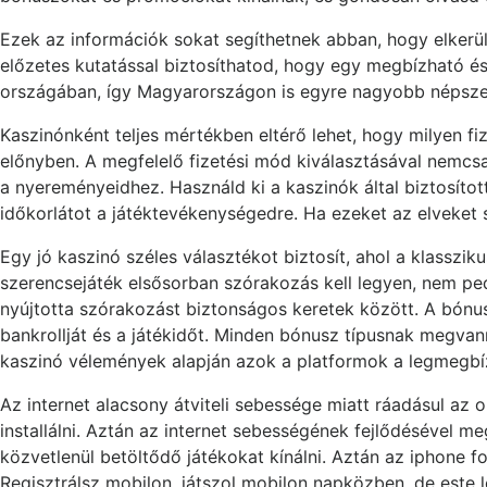
Ezek az információk sokat segíthetnek abban, hogy elkerül
előzetes kutatással biztosíthatod, hogy egy megbízható é
országában, így Magyarországon is egyre nagyobb népsz
Kaszinónként teljes mértékben eltérő lehet, hogy milyen fi
előnyben. A megfelelő fizetési mód kiválasztásával nemc
a nyereményeidhez. Használd ki a kaszinók által biztosított
időkorlátot a játéktevékenységedre. Ha ezeket az elveket
Egy jó kaszinó széles választékot biztosít, ahol a klasszi
szerencsejáték elsősorban szórakozás kell legyen, nem pe
nyújtotta szórakozást biztonságos keretek között. A bónu
bankrollját és a játékidőt. Minden bónusz típusnak megvan
kaszinó vélemények alapján azok a platformok a legmegbízh
Az internet alacsony átviteli sebessége miatt ráadásul az 
installálni. Aztán az internet sebességének fejlődésével me
közvetlenül betöltődő játékokat kínálni. Aztán az iphone f
Regisztrálsz mobilon, játszol mobilon napközben, de este 