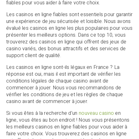
fiables pour vous aider à faire votre choix.
Les casinos en ligne fiables sont essentiels pour garantir
une expérience de jeu sécurisée et loisible. Nous avons
évalué les casinos en ligne les plus populaires pour vous
présenter les meilleurs options. Dans ce top 10, vous
trouverez des casinos en ligne qui offrent des jeux de
casino variés, des bonus attractifs et des services de
support client de qualité.
Les casinos en ligne sont-ils légaux en France ? La
réponse est oui, mais il est important de vérifier les
conditions légales de chaque casino avant de
commencer à jouer. Nous vous recommandons de
vérifier les conditions de jeu et les règles de chaque
casino avant de commencer à jouer.
Si vous êtes à la recherche d’un
nouveau casino
en
ligne, vous êtes au bon endroit ! Nous vous présentons
les meilleurs casinos en ligne fiables pour vous aider à
faire votre choix. Vous trouverez des casinos en ligne