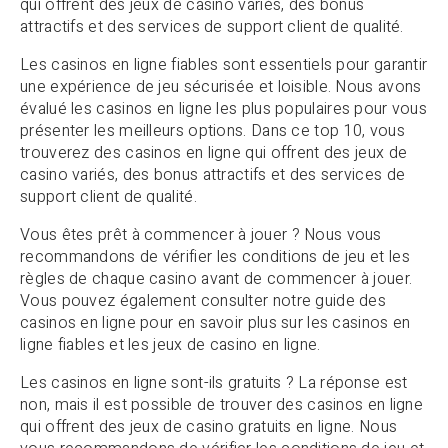
qui offrent des jeux de casino variés, des bonus
attractifs et des services de support client de qualité.
Les casinos en ligne fiables sont essentiels pour garantir
une expérience de jeu sécurisée et loisible. Nous avons
évalué les casinos en ligne les plus populaires pour vous
présenter les meilleurs options. Dans ce top 10, vous
trouverez des casinos en ligne qui offrent des jeux de
casino variés, des bonus attractifs et des services de
support client de qualité.
Vous êtes prêt à commencer à jouer ? Nous vous
recommandons de vérifier les conditions de jeu et les
règles de chaque casino avant de commencer à jouer.
Vous pouvez également consulter notre guide des
casinos en ligne pour en savoir plus sur les casinos en
ligne fiables et les jeux de casino en ligne.
Les casinos en ligne sont-ils gratuits ? La réponse est
non, mais il est possible de trouver des casinos en ligne
qui offrent des jeux de casino gratuits en ligne. Nous