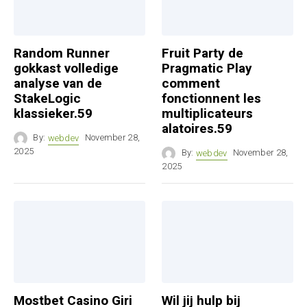
Random Runner
Fruit Party de
gokkast volledige
Pragmatic Play
analyse van de
comment
StakeLogic
fonctionnent les
klassieker.59
multiplicateurs
alatoires.59
By:
webdev
November 28,
2025
By:
webdev
November 28,
2025
Mostbet Casino Giri
Wil jij hulp bij