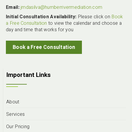
Email:
jmdasilva@humberrivermediation.com
Initial Consultation Availability:
Please click on
Book
a Free Consultation
to view the calendar and choose a
day and time that works for you
Book a Free Consultation
Important Links
About
Services
Our Pricing