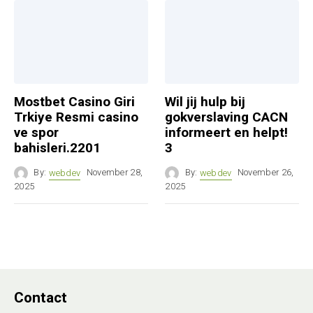
Mostbet Casino Giri
Wil jij hulp bij
Trkiye Resmi casino
gokverslaving CACN
ve spor
informeert en helpt!
bahisleri.2201
3
By:
webdev
November 28,
By:
webdev
November 26,
2025
2025
Contact