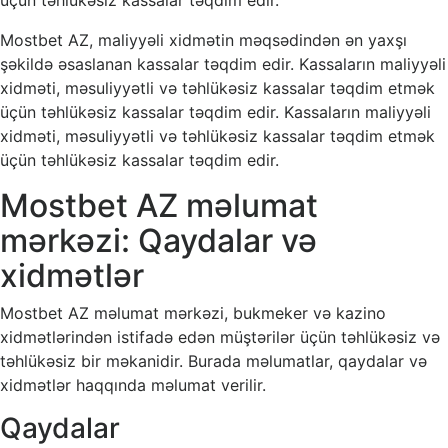
üçün təhlükəsiz kassalar təqdim edir.
Mostbet AZ, maliyyəli xidmətin məqsədindən ən yaxşı
şəkildə əsaslanan kassalar təqdim edir. Kassaların maliyyəli
xidməti, məsuliyyətli və təhlükəsiz kassalar təqdim etmək
üçün təhlükəsiz kassalar təqdim edir. Kassaların maliyyəli
xidməti, məsuliyyətli və təhlükəsiz kassalar təqdim etmək
üçün təhlükəsiz kassalar təqdim edir.
Mostbet AZ məlumat
mərkəzi: Qaydalar və
xidmətlər
Mostbet AZ məlumat mərkəzi, bukmeker və kazino
xidmətlərindən istifadə edən müştərilər üçün təhlükəsiz və
təhlükəsiz bir məkanidir. Burada məlumatlar, qaydalar və
xidmətlər haqqında məlumat verilir.
Qaydalar