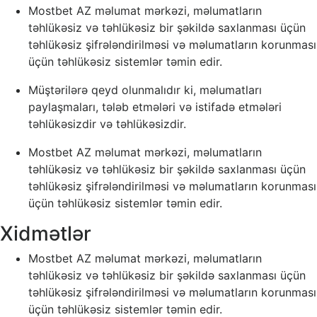
Mostbet AZ məlumat mərkəzi, məlumatların
təhlükəsiz və təhlükəsiz bir şəkildə saxlanması üçün
təhlükəsiz şifrələndirilməsi və məlumatların korunması
üçün təhlükəsiz sistemlər təmin edir.
Müştərilərə qeyd olunmalıdır ki, məlumatları
paylaşmaları, tələb etmələri və istifadə etmələri
təhlükəsizdir və təhlükəsizdir.
Mostbet AZ məlumat mərkəzi, məlumatların
təhlükəsiz və təhlükəsiz bir şəkildə saxlanması üçün
təhlükəsiz şifrələndirilməsi və məlumatların korunması
üçün təhlükəsiz sistemlər təmin edir.
Xidmətlər
Mostbet AZ məlumat mərkəzi, məlumatların
təhlükəsiz və təhlükəsiz bir şəkildə saxlanması üçün
təhlükəsiz şifrələndirilməsi və məlumatların korunması
üçün təhlükəsiz sistemlər təmin edir.