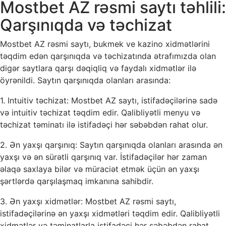
Mostbet AZ rəsmi saytı təhlili:
Qarşınıqda və təchizat
Mostbet AZ rəsmi saytı, bukmek ve kazino xidmətlərini
təqdim edən qarşınıqda və təchizatında ətrafımızda olan
digər saytlara qarşı dəqiqliq və faydalı xidmətlər ilə
öyrənildi. Saytın qarşınıqda olanları arasında:
1. Intuitiv təchizat: Mostbet AZ saytı, istifadəçilərinə sadə
və intuitiv təchizat təqdim edir. Qalibliyətli menyu və
təchizat təminatı ilə istifadəçi hər səbəbdən rahat olur.
2. Ən yaxşı qarşınıq: Saytın qarşınıqda olanları arasında ən
yaxşı və ən sürətli qarşınıq var. İstifadəçilər hər zaman
əlaqə saxlaya bilər və müraciət etmək üçün ən yaxşı
şərtlərdə qarşılaşmaq imkanına sahibdir.
3. Ən yaxşı xidmətlər: Mostbet AZ rəsmi saytı,
istifadəçilərinə ən yaxşı xidmətləri təqdim edir. Qalibliyətli
xidmətlər və təminatlarla istifadəçi hər səbəbdən rahat