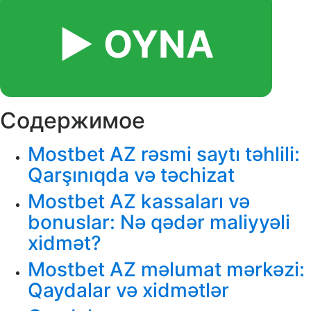
▶️ OYNA
Содержимое
Mostbet AZ rəsmi saytı təhlili:
Qarşınıqda və təchizat
Mostbet AZ kassaları və
bonuslar: Nə qədər maliyyəli
xidmət?
Mostbet AZ məlumat mərkəzi:
Qaydalar və xidmətlər