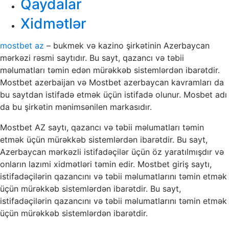
Qaydalar
Xidmətlər
mostbet az
– bukmek və kazino şirkətinin Azerbaycan
mərkəzi rəsmi saytıdır. Bu sayt, qazancı və təbii
məlumatları təmin edən mürəkkəb sistemlərdən ibarətdir.
Mostbet azerbaijan və Mostbet azerbaycan kavramları da
bu saytdan istifadə etmək üçün istifadə olunur. Mosbet adı
da bu şirkətin mənimsənilen markasıdır.
Mostbet AZ saytı, qazancı və təbii məlumatları təmin
etmək üçün mürəkkəb sistemlərdən ibarətdir. Bu sayt,
Azerbaycan mərkəzli istifadəçilər üçün öz yaratılmışdır və
onların lazımi xidmətləri təmin edir. Mostbet giriş saytı,
istifadəçilərin qazancını və təbii məlumatlarını təmin etmək
üçün mürəkkəb sistemlərdən ibarətdir. Bu sayt,
istifadəçilərin qazancını və təbii məlumatlarını təmin etmək
üçün mürəkkəb sistemlərdən ibarətdir.