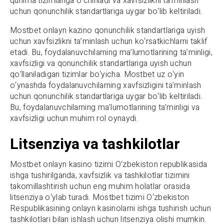
qurilma tizimlariga o‘chiriladi va xavfsizlikni ta’minlash
uchun qonunchilik standartlariga uygar bo‘lib keltiriladi.
Mostbet onlayn kazino qonunchilik standartlariga uyish
uchun xavfsizlikni ta’minlash uchun ko‘rsatkichlarni taklif
etadi. Bu, foydalanuvchilarning ma’lumotlarining ta’minligi,
xavfsizligi va qonunchilik standartlariga uyish uchun
qo‘llaniladigan tizimlar bo‘yicha. Mostbet uz o‘yin
o‘ynashda foydalanuvchilarning xavfsizligini ta’minlash
uchun qonunchilik standartlariga uygar bo‘lib keltiriladi.
Bu, foydalanuvchilarning ma’lumotlarining ta’minligi va
xavfsizligi uchun muhim rol oynaydi.
Litsenziya va tashkilotlar
Mostbet onlayn kasino tizimi O‘zbekiston republikasida
ishga tushirilganda, xavfsizlik va tashkilotlar tizimini
takomillashtirish uchun eng muhim holatlar orasida
litsenziya o‘ylab turadi. Mostbet tizimi O‘zbekiston
Respublikasining onlayn kasinolarni ishga tushirish uchun
tashkilotlari bilan ishlash uchun litsenziya olishi mumkin.