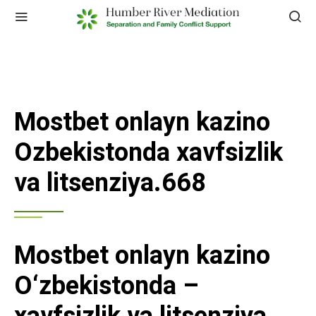
Mostbet onlayn kazino
Ozbekistonda xavfsizlik
va litsenziya.668
Mostbet onlayn kazino
O‘zbekistonda –