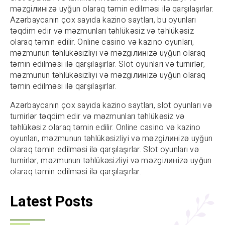
məzgiлинizə uyğun olaraq təmin edilməsi ilə qarşılaşırlar.
Azərbaycanın çox sayıda kazino saytları, bu oyunları
təqdim edir və məzmunları təhlükəsiz və təhlükəsiz
olaraq təmin edilir. Online casino və kazino oyunları,
məzmunun təhlükəsizliyi və məzgiлинizə uyğun olaraq
təmin edilməsi ilə qarşılaşırlar. Slot oyunları və turnirlər,
məzmunun təhlükəsizliyi və məzgiлинizə uyğun olaraq
təmin edilməsi ilə qarşılaşırlar.
Azərbaycanın çox sayıda kazino saytları, slot oyunları və
turnirlər təqdim edir və məzmunları təhlükəsiz və
təhlükəsiz olaraq təmin edilir. Online casino və kazino
oyunları, məzmunun təhlükəsizliyi və məzgiлинizə uyğun
olaraq təmin edilməsi ilə qarşılaşırlar. Slot oyunları və
turnirlər, məzmunun təhlükəsizliyi və məzgiлинizə uyğun
olaraq təmin edilməsi ilə qarşılaşırlar.
Latest Posts