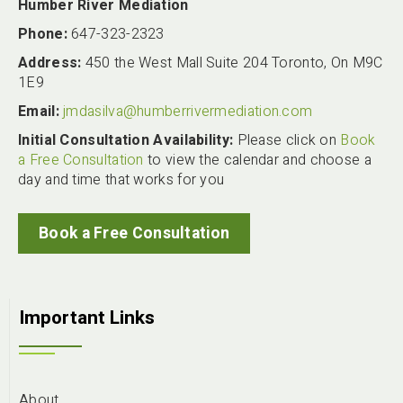
Humber River Mediation
Phone:
647-323-2323
Address:
450 the West Mall Suite 204 Toronto, On M9C
1E9
Email:
jmdasilva@humberrivermediation.com
Initial Consultation Availability:
Please click on
Book
a Free Consultation
to view the calendar and choose a
day and time that works for you
Book a Free Consultation
Important Links
About