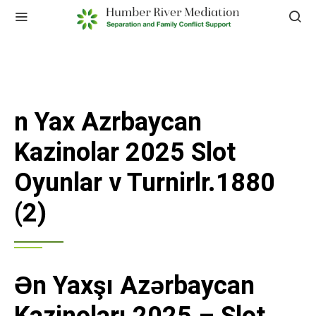
n Yax Azrbaycan
Kazinolar 2025 Slot
Oyunlar v Turnirlr.1880
(2)
Ən Yaxşı Azərbaycan