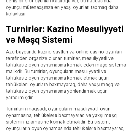
geniş bir slot oyunları kataloqu var, bu nəticəsində
oyunçu mütənaxşınıza ən yaxşı oyunları tapmaq daha
kolaylaşır.
Turnirlər: Kazino Məsuliyyəti
və Məşq Sistemi
Azerbaycanda kazino saytları və online casino oyunları
tərəfindən organize olunan turnirlər, məsuliyyətli və
təhlükəsiz oyun oynamasına kömək edən məşq sistemə
malikdir. Bu turnirlər, oyunçuların məsuliyyətli və
təhlükəsiz oyun oynamasına kömək etmək üçün
təhlükələrli oyunlara baxmayaraq, daha yaxşı məşq və
təhlükəsiz oyun oynamasına yönləndirmək üçün
yaradılmışdır.
Turnirların məqsədi, oyunçuların məsuliyyətli oyun
oynamasına, təhlükələrə baxmayaraq və yaxşı məşq
sistemini izləməsine kömək etməkdir. Bu sistem,
oyunçuların oyun oynamasında təhlükələrə baxmayaraq,