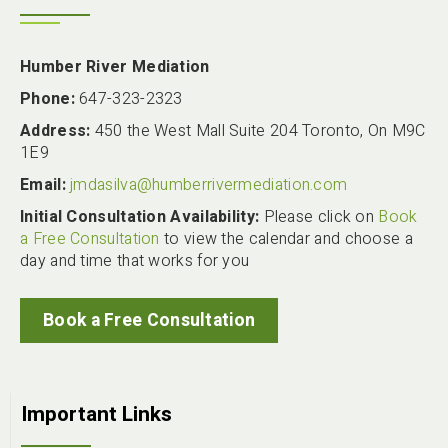
Humber River Mediation
Phone:
647-323-2323
Address:
450 the West Mall Suite 204 Toronto, On M9C
1E9
Email:
jmdasilva@humberrivermediation.com
Initial Consultation Availability:
Please click on
Book
a Free Consultation
to view the calendar and choose a
day and time that works for you
Book a Free Consultation
Important Links