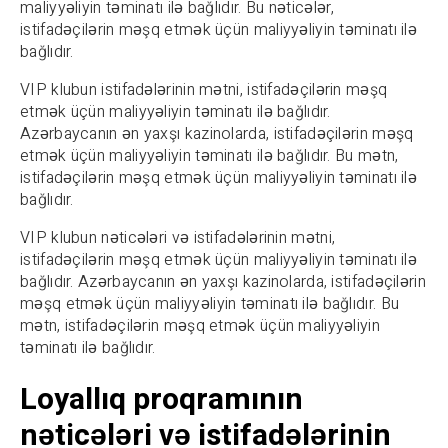
maliyyəliyin təminatı ilə bağlıdır. Bu nəticələr,
istifadəçilərin məşq etmək üçün maliyyəliyin təminatı ilə
bağlıdır.
VIP klubun istifadələrinin mətni, istifadəçilərin məşq
etmək üçün maliyyəliyin təminatı ilə bağlıdır.
Azərbaycanın ən yaxşı kazinolarda, istifadəçilərin məşq
etmək üçün maliyyəliyin təminatı ilə bağlıdır. Bu mətn,
istifadəçilərin məşq etmək üçün maliyyəliyin təminatı ilə
bağlıdır.
VIP klubun nəticələri və istifadələrinin mətni,
istifadəçilərin məşq etmək üçün maliyyəliyin təminatı ilə
bağlıdır. Azərbaycanın ən yaxşı kazinolarda, istifadəçilərin
məşq etmək üçün maliyyəliyin təminatı ilə bağlıdır. Bu
mətn, istifadəçilərin məşq etmək üçün maliyyəliyin
təminatı ilə bağlıdır.
Loyallıq proqramının
nəticələri və istifadələrinin