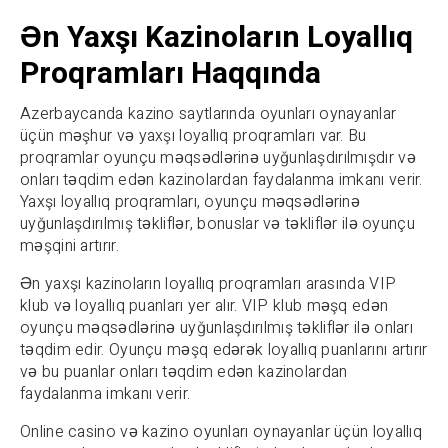
Ən Yaxşı Kazinoların Loyallıq
Proqramları Haqqında
Azerbaycanda kazino saytlarında oyunları oynayanlar
üçün məşhur və yaxşı loyallıq proqramları var. Bu
proqramlar oyunçu məqsədlərinə uyğunlaşdırılmışdır və
onları təqdim edən kazinolardan faydalanma imkanı verir.
Yaxşı loyallıq proqramları, oyunçu məqsədlərinə
uyğunlaşdırılmış təkliflər, bonuslar və təkliflər ilə oyunçu
məşqini artırır.
Ən yaxşı kazinoların loyallıq proqramları arasında VIP
klub və loyallıq puanları yer alır. VIP klub məşq edən
oyunçu məqsədlərinə uyğunlaşdırılmış təkliflər ilə onları
təqdim edir. Oyunçu məşq edərək loyallıq puanlarını artırır
və bu puanlar onları təqdim edən kazinolardan
faydalanma imkanı verir.
Online casino və kazino oyunları oynayanlar üçün loyallıq