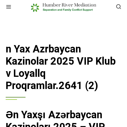
n Yax Azrbaycan
Kazinolar 2025 VIP Klub
v Loyallq
Proqramlar.2641 (2)
Ən Yaxşı Azərbaycan