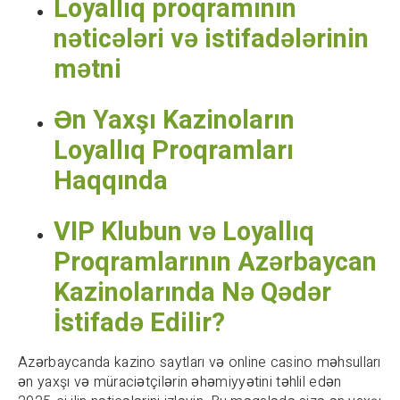
Loyallıq proqramının
nəticələri və istifadələrinin
mətni
Ən Yaxşı Kazinoların
Loyallıq Proqramları
Haqqında
VIP Klubun və Loyallıq
Proqramlarının Azərbaycan
Kazinolarında Nə Qədər
İstifadə Edilir?
Azərbaycanda kazino saytları və online casino məhsulları
ən yaxşı və müraciətçilərin əhəmiyyətini təhlil edən