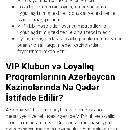
Azerbaycanda Kazino Saytlari yer alır.
Loyallıq proqramları, oyunçu məqsədlərinə
uyğunlaşdırılmış təkliflər, bonuslar və təkliflər ilə
oyunçu məşqini artırır.
VIP klub məşq edən oyunçu məqsədlərinə
uyğunlaşdırılmış təkliflər ilə onları təqdim edir.
Oyunçu məşq edərək loyallıq puanlarını artırır və bu
puanlar onları təqdim edən kazinolardan
faydalanma imkanı verir.
VIP Klubun və Loyallıq
Proqramlarının Azərbaycan
Kazinolarında Nə Qədər
İstifadə Edilir?
Azərbaycan’da kazino saytları və online kazino
məsuliyyətli və təhlükəsiz şəkildə VIP klub və loyallıq
proqramlarını təmin edir. Bu proqramlar, məsuliyyətli
oyun oynayan məzmunlu oyunçular üçün təhlükəsiz və