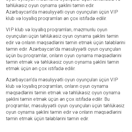
təhlükəsiz oyun oynama şəklini təmin edir.
Azərbaycan’da məsuliyyətli oyun oyunçuları üçün VIP
klub və loyallıq proqramları ən çox istifadə edilir.
VIP klub və loyallıq proqramları, məzmunlu oyun
oyunçuları üçün təhlükəsiz oyun oynama şəklini təmin
edir və onların məqsədlərini təmin etmək üçün tələblərini
təmin edir. Azərbaycan’da məsuliyyətli oyun oyunçuları
üçün bu proqramlar, onların oyun oynama məqsədlərini
təmin etmək və təhlükəsiz oyun oynama şəklini təmin
etmək üçün ən çox istifadə edilir.
Azərbaycan’da məsuliyyətli oyun oyunçuları üçün VIP
klub və loyallıq proqramları, onların oyun oynama
məqsədlərini təmin etmək və təhlükəsiz oyun oynama
şəklini təmin etmək üçün ən çox istifadə edilir. Bu
proqramlar, məsuliyyətli oyun oyunçuları üçün təhlükəsiz
oyun oynama şəklini təmin edir və onların məqsədlərini
təmin etmək üçün tələblərini təmin edir.