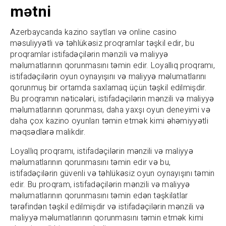
mətni
Azerbaycanda kazino saytları və online casino
məsuliyyətli və təhlükəsiz proqramlar təşkil edir, bu
proqramlar istifadəçilərin mənzili və maliyyə
məlumatlarının qorunmasını təmin edir. Loyallıq proqramı,
istifadəçilərin oyun oynayışını və maliyyə məlumatlarını
qorunmuş bir ortamda saxlamaq üçün təşkil edilmişdir.
Bu proqramın nəticələri, istifadəçilərin mənzili və maliyyə
məlumatlarının qorunması, daha yaxşı oyun deneyimi və
daha çox kazino oyunları təmin etmək kimi əhəmiyyətli
məqsədlərə malikdir.
Loyallıq proqramı, istifadəçilərin mənzili və maliyyə
məlumatlarının qorunmasını təmin edir və bu,
istifadəçilərin güvenli və təhlükəsiz oyun oynayışını təmin
edir. Bu proqram, istifadəçilərin mənzili və maliyyə
məlumatlarının qorunmasını təmin edən təşkilatlar
tərəfindən təşkil edilmişdir və istifadəçilərin mənzili və
maliyyə məlumatlarının qorunmasını təmin etmək kimi