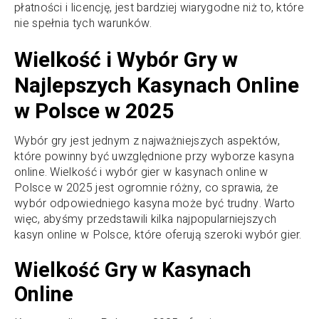
płatności i licencję, jest bardziej wiarygodne niż to, które
nie spełnia tych warunków.
Wielkość i Wybór Gry w
Najlepszych Kasynach Online
w Polsce w 2025
Wybór gry jest jednym z najważniejszych aspektów,
które powinny być uwzględnione przy wyborze kasyna
online. Wielkość i wybór gier w kasynach online w
Polsce w 2025 jest ogromnie różny, co sprawia, że
wybór odpowiedniego kasyna może być trudny. Warto
więc, abyśmy przedstawili kilka najpopularniejszych
kasyn online w Polsce, które oferują szeroki wybór gier.
Wielkość Gry w Kasynach
Online