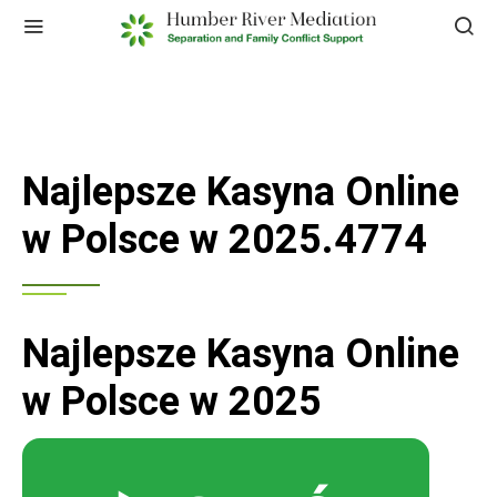
Najlepsze Kasyna Online
w Polsce w 2025.4774
Najlepsze Kasyna Online
w Polsce w 2025