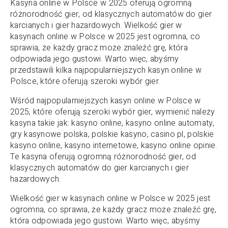
Kasyna online w Polsce w 2025 oferują ogromną
różnorodność gier, od klasycznych automatów do gier
karcianych i gier hazardowych. Wielkość gier w
kasynach online w Polsce w 2025 jest ogromna, co
sprawia, że każdy gracz może znaleźć grę, która
odpowiada jego gustowi. Warto więc, abyśmy
przedstawili kilka najpopularniejszych kasyn online w
Polsce, które oferują szeroki wybór gier.
Wśród najpopularniejszych kasyn online w Polsce w
2025, które oferują szeroki wybór gier, wymienić należy
kasyna takie jak: kasyno online, kasyno online automaty,
gry kasynowe polska, polskie kasyno, casino pl, polskie
kasyno online, kasyno internetowe, kasyno online opinie.
Te kasyna oferują ogromną różnorodność gier, od
klasycznych automatów do gier karcianych i gier
hazardowych.
Wielkość gier w kasynach online w Polsce w 2025 jest
ogromna, co sprawia, że każdy gracz może znaleźć grę,
która odpowiada jego gustowi. Warto więc, abyśmy