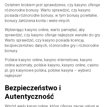
Ostatnim krokiem jest sprawdzenie, czy kasyno oferuje
różnorodne bonusy. Warto sprawdzić, czy kasyno
posiada różnorodne bonusy, w tym bonusy powitalne,
bonusy załóżenia konta i wiele innych.
Wybierając kasyno online, warto pamiętać, aby
sprawdzić, czy kasyno oferuje najlepsze warunki do gry.
Warto sprawdzić, czy kasyno posiada licencję,
bezpieczeństwo danych, różnorodne gry i różnorodne
bonusy.
Polskie kasyno online, kasyno internetowe, kasyno
online automaty, polskie kasyno, kasyno online, casino
pl, gry kasynowe polska, polskie kasyna – wybierz
najlepsze!
Bezpieczeństwo i
Autentyczność
Wśród wielu kasyn online, które oferują swoje usługi w