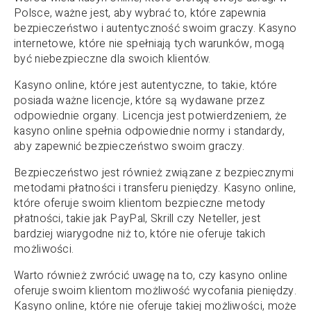
Polsce, ważne jest, aby wybrać to, które zapewnia
bezpieczeństwo i autentyczność swoim graczy. Kasyno
internetowe, które nie spełniają tych warunków, mogą
być niebezpieczne dla swoich klientów.
Kasyno online, które jest autentyczne, to takie, które
posiada ważne licencje, które są wydawane przez
odpowiednie organy. Licencja jest potwierdzeniem, że
kasyno online spełnia odpowiednie normy i standardy,
aby zapewnić bezpieczeństwo swoim graczy.
Bezpieczeństwo jest również związane z bezpiecznymi
metodami płatności i transferu pieniędzy. Kasyno online,
które oferuje swoim klientom bezpieczne metody
płatności, takie jak PayPal, Skrill czy Neteller, jest
bardziej wiarygodne niż to, które nie oferuje takich
możliwości.
Warto również zwrócić uwagę na to, czy kasyno online
oferuje swoim klientom możliwość wycofania pieniędzy.
Kasyno online, które nie oferuje takiej możliwości, może