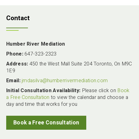
Contact
Humber River Mediation
Phone:
647-323-2323
Address:
450 the West Mall Suite 204 Toronto, On M9C
1E9
Email:
jmdasilva@humberrivermediation.com
Initial Consultation Availability:
Please click on
Book
a Free Consultation
to view the calendar and choose a
day and time that works for you
Book a Free Consultation