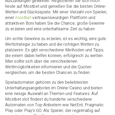
Auszahlungen gewinnen. Registrieren Sie sich noch
heute auf Mostbet und genießen Sie die besten Online-
Wetten und Glücksspiele. Mit einer Vielzahl von Spielen,
einer
mostbet
vertrauenswürdigen Plattform und
attraktiven Boni haben Sie die Chance, große Gewinne
zu erzielen und eine unterhaltsame Zeit zu haben.
Um echte Gewinne zu erzielen, ist es wichtig, eine gute
Wettstrategie zu haben und die richtigen Wetten zu
platzieren. Es gibt verschiedene Methoden und Tipps,
die einem dabei helfen können, erfolgreich zu wetten.
Man sollte sich über die verschiedenen
Wettmöglichkeiten informieren und die Quoten
vergleichen, um die besten Chancen zu finden.
Spielautomaten gehören zu den beliebtesten
Unterhaltungsangeboten im Online-Casino und bieten
eine riesige Auswahl an Themen und Features. Auf
Mostbet slot findest du hunderte verschiedene
Automaten von Top-Anbietern wie NetEnt, Pragmatic
Play oder Play’n GO. Als Spieler, der regelmäßig auf