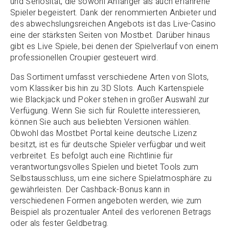
und Seriosität, die sowohl Anfänger als auch erfahrene
Spieler begeistert. Dank der renommierten Anbieter und
des abwechslungsreichen Angebots ist das Live-Casino
eine der stärksten Seiten von Mostbet. Darüber hinaus
gibt es Live Spiele, bei denen der Spielverlauf von einem
professionellen Croupier gesteuert wird.
Das Sortiment umfasst verschiedene Arten von Slots,
vom Klassiker bis hin zu 3D Slots. Auch Kartenspiele
wie Blackjack und Poker stehen in großer Auswahl zur
Verfügung. Wenn Sie sich für Roulette interessieren,
können Sie auch aus beliebten Versionen wählen.
Obwohl das Mostbet Portal keine deutsche Lizenz
besitzt, ist es für deutsche Spieler verfügbar und weit
verbreitet. Es befolgt auch eine Richtlinie für
verantwortungsvolles Spielen und bietet Tools zum
Selbstausschluss, um eine sichere Spielatmosphäre zu
gewährleisten. Der Cashback-Bonus kann in
verschiedenen Formen angeboten werden, wie zum
Beispiel als prozentualer Anteil des verlorenen Betrags
oder als fester Geldbetrag.