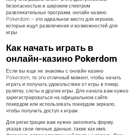
безопасностью и широким спектром
развлекательных программ, онлайн-казино
Pokerdom – это идеальное место для игроков,
которые ищут развлечения и возможностей для
игры.
Как начать играть в
онлайн-казино Pokerdom
Если вы еще не знакомы с онлайн-казино
Pokerdom, то это отличный момент, чтобы начать
играть и получать удовольствие от игры в покер,
рулетку, слоты и другие игры. Для начала вам нужно
зарегистрироваться на официальном сайте
покердом или использовать покердом зеркало,
чтобы получить доступ к играм.
Для регистрации вам нужно заполнить форму,
указав свои личные данные, такие как имя,