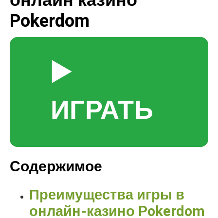
онлайн казино
Pokerdom
▶️
ИГРАТЬ
Содержимое
Преимущества игры в
онлайн-казино Pokerdom