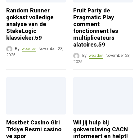
Random Runner
Fruit Party de
gokkast volledige
Pragmatic Play
analyse van de
comment
StakeLogic
fonctionnent les
klassieker.59
multiplicateurs
alatoires.59
By:
webdev
November 28,
2025
By:
webdev
November 28,
2025
Mostbet Casino Giri
Wil jij hulp bij
Trkiye Resmi casino
gokverslaving CACN
ve spor
informeert en helpt!