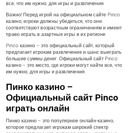
все, что им нужно, для игры и развлечения.
Важно! Перед игрой на официальном сайте Pinco
казино, игроки должны убедиться, что они
соответствуют возрастным ограничениям и имеют
право играть в азартные игры в их регионе.
Pinco казино – это официальный сайт, который
предлагает игрокам развлечение и шанс выиграть
большие суммы денег. Официальный сайт Pinco
казино – это место, где игроки могут найти все, что
им нужно, для игры и развлечения.
Пинко казино –
Официальный сайт Pinco
играть онлайн
Пинко казино – это популярное онлайн-казино,
которое предлагает игрокам широкий спектр