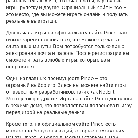
развлекательных игр, включая слоты, карточные
игры, рулетку и другие. Официальный сайт Pinco –
это место, где вы можете играть онлайн и получать
реальные выигрыши.
Для начала игры на официальном сайте Pinco вам
нужно зарегистрироваться, что можно сделать в
считанные минуты. Вам потребуется только ваша
электронная почта и пароль. После регистрации вы
сможете играть в любые игры, которые вам
понравятся.
Один из главных преимуществ Pinco – это
огромный выбор игр. Здесь вы можете найти игры
от известных разработчиков, таких как NetEnt,
Microgaming и другие. Игры на сайте Pinco доступны
в режиме демо, что позволяет вам попробовать игру
перед игрой на реальные деньги.
Кроме того, на официальном сайте Pinco есть
множество бонусов и акций, которые помогут вам
начать играть с более высокими ставками. Вам