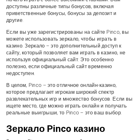
доступны различные типы бонусов, включая
приветственные бонусы, бонусы за депозит и
другие.
Если вы уже зарегистрированы на сайте Pinco, вы
можете использовать зеркало, чтобы играть в
казино. Зеркало – это дополнительный доступ к
сайту, который позволяет вам играть в казино, не
используя официальный сайт. Это особенно
полезно, если официальный сайт временно
недоступен.
В целом, Pinco – это отличное онлайн-казино,
которое предлагает игрокам широкий спектр
развлекательных игр и множество бонусов. Если вы
ищете место, где можно играть онлайн и получать
реальные выигрыши, то Pinco – это ваш выбор.
Зеркало Pinco казино