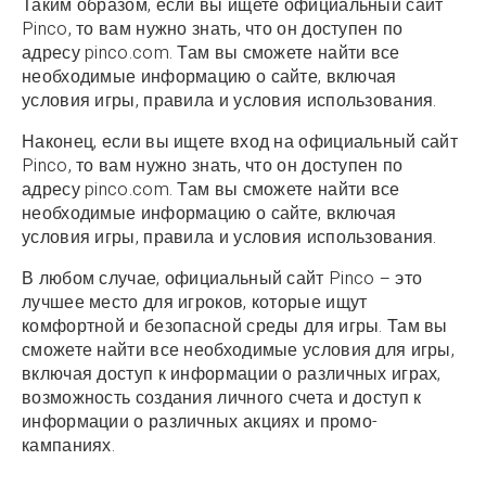
Таким образом, если вы ищете официальный сайт
Pinco, то вам нужно знать, что он доступен по
адресу pinco.com. Там вы сможете найти все
необходимые информацию о сайте, включая
условия игры, правила и условия использования.
Наконец, если вы ищете вход на официальный сайт
Pinco, то вам нужно знать, что он доступен по
адресу pinco.com. Там вы сможете найти все
необходимые информацию о сайте, включая
условия игры, правила и условия использования.
В любом случае, официальный сайт Pinco – это
лучшее место для игроков, которые ищут
комфортной и безопасной среды для игры. Там вы
сможете найти все необходимые условия для игры,
включая доступ к информации о различных играх,
возможность создания личного счета и доступ к
информации о различных акциях и промо-
кампаниях.