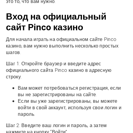
это то, что вам нужно.
Вход на официальный
сайт Pinco казино
Для начала играть на официальном сайте Pinco
казино, вам нужно выполнить несколько простых
шагов.
Шаг 1: Откройте браузер и введите адрес
официального сайта Pinco казино в адресную
строку.
Вам может потребоваться регистрация, если
вы не зарегистрированы на сайте.
Если вы уже зарегистрированы, вы можете
войти в свой аккаунт, используя свои логин и
пароль.
Шаг 2: Введите ваш логин и пароль, а затем
нажмите на кнопку “Войти”.