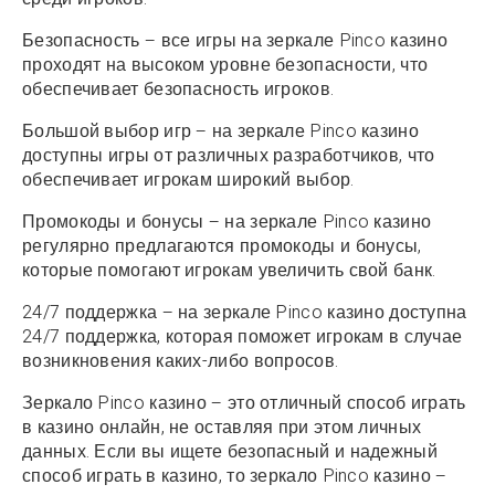
Безопасность – все игры на зеркале Pinco казино
проходят на высоком уровне безопасности, что
обеспечивает безопасность игроков.
Большой выбор игр – на зеркале Pinco казино
доступны игры от различных разработчиков, что
обеспечивает игрокам широкий выбор.
Промокоды и бонусы – на зеркале Pinco казино
регулярно предлагаются промокоды и бонусы,
которые помогают игрокам увеличить свой банк.
24/7 поддержка – на зеркале Pinco казино доступна
24/7 поддержка, которая поможет игрокам в случае
возникновения каких-либо вопросов.
Зеркало Pinco казино – это отличный способ играть
в казино онлайн, не оставляя при этом личных
данных. Если вы ищете безопасный и надежный
способ играть в казино, то зеркало Pinco казино –