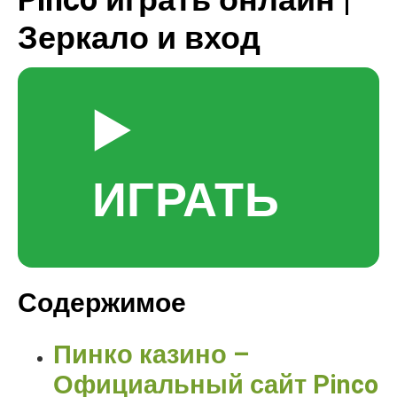
Pinco играть онлайн |
Зеркало и вход
▶️
ИГРАТЬ
Содержимое
Пинко казино –
Официальный сайт Pinco