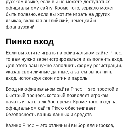
русском языке, если вы не можете доступаться
официальному сайту. Кроме того, зеркало может
быть полезно, если вы хотите играть на других
языках, включая английский, немецкий и
французский.
Пинко вход
Если вы хотите играть на официальном сайте Pinco,
то вам нужно зарегистрироваться и выполнить вход.
Для этого вам нужно заполнить форму регистрации,
указав свои личные данные, а затем выполнить
вход, используя свои логин и пароль.
Вход на официальном сайте Pinco – это простой и
быстрый процесс, который позволяет игрокам
начать играть в любое время. Кроме того, вход на
официальном сайте Pinco обеспечивает
безопасность ваших данных и средств.
Казино Pinco – это отличный выбор для игроков,