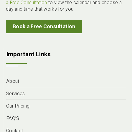
a Free Consultation
to view the calendar and choose a
day and time that works for you
Book a Free Consultation
Important Links
About
Services
Our Pricing
FAQ’S
Contact