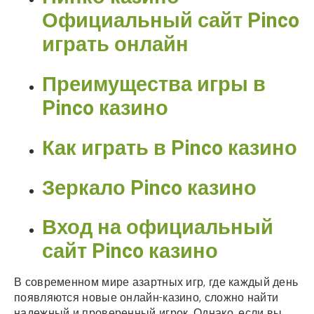
Официальный сайт Pinco
играть онлайн
Преимущества игры в
Pinco казино
Как играть в Pinco казино
Зеркало Pinco казино
Вход на официальный
сайт Pinco казино
В современном мире азартных игр, где каждый день
появляются новые онлайн-казино, сложно найти
надежный и проверенный игрок. Однако, если вы