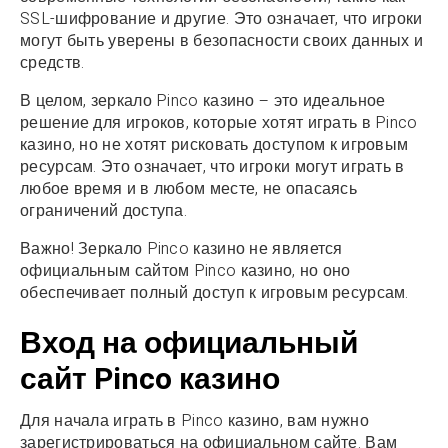
SSL-шифрование и другие. Это означает, что игроки
могут быть уверены в безопасности своих данных и
средств.
В целом, зеркало Pinco казино – это идеальное
решение для игроков, которые хотят играть в Pinco
казино, но не хотят рисковать доступом к игровым
ресурсам. Это означает, что игроки могут играть в
любое время и в любом месте, не опасаясь
ограничений доступа.
Важно! Зеркало Pinco казино не является
официальным сайтом Pinco казино, но оно
обеспечивает полный доступ к игровым ресурсам.
Вход на официальный
сайт Pinco казино
Для начала играть в Pinco казино, вам нужно
зарегистрироваться на официальном сайте. Вам