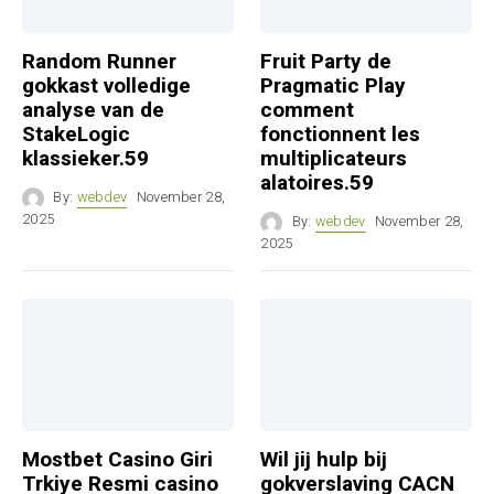
Random Runner
Fruit Party de
gokkast volledige
Pragmatic Play
analyse van de
comment
StakeLogic
fonctionnent les
klassieker.59
multiplicateurs
alatoires.59
By:
webdev
November 28,
2025
By:
webdev
November 28,
2025
Mostbet Casino Giri
Wil jij hulp bij
Trkiye Resmi casino
gokverslaving CACN