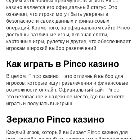
Одним из основных преимуществ игры в Pinco
казино является его официальный статус. Это
означает, что игроки могут быть уверены в
безопасности своих данных и финансовых
операций. Кроме того, на официальном сайте Pinco
доступны различные игры, включая слоты,
карточные игры, рулетку и другие, что обеспечивает
игрокам широкий выбор развлечений.
Как играть в Pinco казино
В целом, Pinco казино – это отличный выбор для
игроков, которые ищут развлечения и финансовые
возможности онлайн. Официальный сайт Pinco –
это безопасное и надежное место, где вы можете
играть и получать выигрыш.
Зеркало Pinco казино
Каждый игрок, который выбирает Pinco казино для