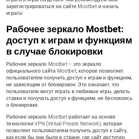
зарегистрироваться на сайте Mostbet и начать
играть!
Рабочее зеркало Mostbet:
доступ к играм и функциям
в случае блокировки
Рабочее зеркало Mostbet – это зеркало
официального сайта Mostbet, которое позволяет
пользователям получить доступ к играм и функциям,
не зависящим от блокировок. Это означает, что
пользователи могут играть в любимые игры, делать
ставки и получать доступ к функциям, не беспокоясь
о блокировке.
Рабочее зеркало Mostbet работает на основе
технологии VPN (Virtual Private Network), которая
позволяет пользователям получить доступ к сайту,
как если бы они были в стране, где сайт доступен.