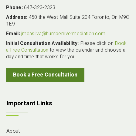
Phone:
647-323-2323
Address:
450 the West Mall Suite 204 Toronto, On M9C
1E9
Email:
jmdasilva@humberrivermediation.com
Initial Consultation Availability:
Please click on
Book
a Free Consultation
to view the calendar and choose a
day and time that works for you
Book a Free Consultation
Important Links
About