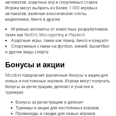
автоматов, азартных игр и спортивных ставок.
Игроки могут выбрать из более 1 000 игровых
автоматов, включая классические слоты,
видеопокер, бинго и другие.
Игровые автоматы от известных разработчиков,
таких как NetEnt, Microgaming и Playtech
Азартные игры, такие как покер, бинго и кэжуэлл
Спортивные ставки на футбол, хоккей, баскетбол
и другие виды спорта
Бонусы и акции
Mostbet предлагает различные бонусы и акции для
новых и постоянных игроков. Игроки могут получать
бонусы за регистрацию, депозит и участие в
турнирах.
Бонусы за регистрацию и депозит
Турниры и акции для постоянных игроков
Промокоды и скидки для новых игроков