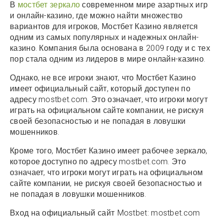
В
мостбет зеркало
современном мире азартных игр
и онлайн-казино, где можно найти множество
вариантов для игроков, Мостбет Казино является
одним из самых популярных и надежных онлайн-
казино. Компания была основана в 2009 году и с тех
пор стала одним из лидеров в мире онлайн-казино.
Однако, не все игроки знают, что Мостбет Казино
имеет официальный сайт, который доступен по
адресу mostbet.com. Это означает, что игроки могут
играть на официальном сайте компании, не рискуя
своей безопасностью и не попадая в ловушки
мошенников.
Кроме того, Мостбет Казино имеет рабочее зеркало,
которое доступно по адресу mostbet.com. Это
означает, что игроки могут играть на официальном
сайте компании, не рискуя своей безопасностью и
не попадая в ловушки мошенников.
Вход на официальный сайт Mostbet: mostbet.com