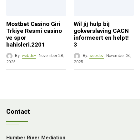
Mostbet Casino Giri
Wil jij hulp bij
Trkiye Resmi casino
gokverslaving CACN
ve spor
informeert en helpt!
bahisleri.2201
3
By:
webdev
November 28,
By:
webdev
November 26,
2025
2025
Contact
Humber River Mediation