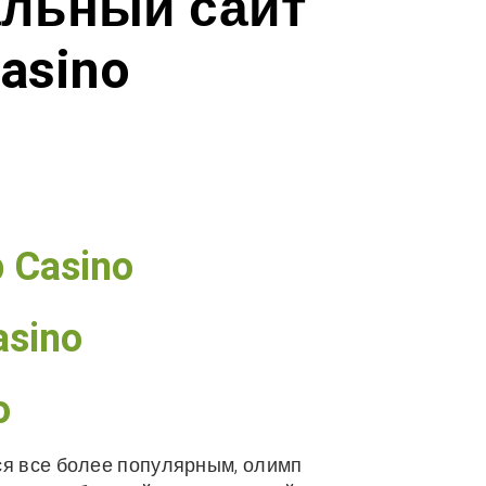
альный сайт
asino
 Casino
asino
o
ся все более популярным, олимп