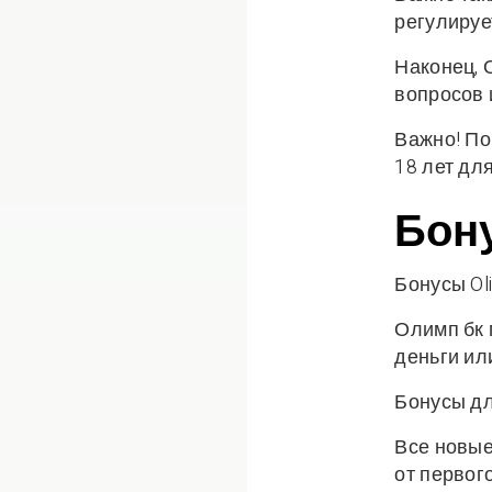
регулируе
Наконец, 
вопросов 
Важно! По
18 лет дл
Бону
Бонусы Ol
Олимп бк 
деньги ил
Бонусы дл
Все новые
от первого