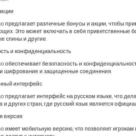
акции
ino предлагает различные бонусы и акции, чтобы пр
щих. Это может включать в себя приветственные б
е спины и другие.
сть и конфиденциальность
ino обеспечивает безопасность и конфиденциальнос
ии шифрования и защищенные соединения.
чный интерфейс
ino предлагает интерфейс на русском языке, что дел
а и других стран, где русский язык является офици
я версия
ino имеет мобильную версию, что позволяет игрокам