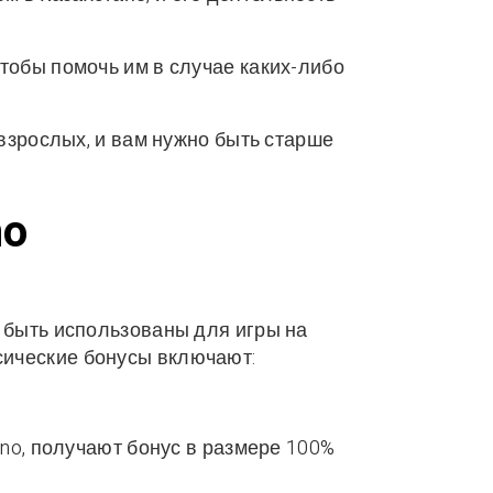
тобы помочь им в случае каких-либо
 взрослых, и вам нужно быть старше
no
т быть использованы для игры на
сические бонусы включают:
ino, получают бонус в размере 100%