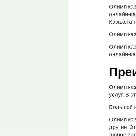
Олимп каз
онлайн-ка
Казахстан
Олимп каз
Олимп каз
онлайн-ка
Преи
Олимп каз
услуг. В 
Большой 
Олимп каз
другие. Эт
любое вре