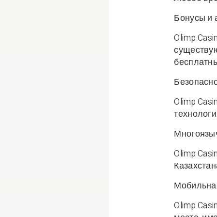
Бонусы и 
Olimp Cas
существую
бесплатны
Безопасно
Olimp Cas
технолог
Многоязы
Olimp Cas
Казахстан
Мобильна
Olimp Cas