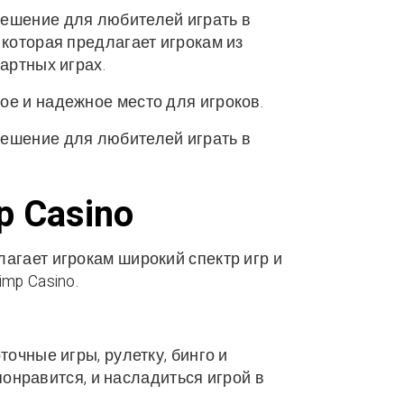
решение для любителей играть в
 которая предлагает игрокам из
артных играх.
ое и надежное место для игроков.
решение для любителей играть в
 Casino
агает игрокам широкий спектр игр и
mp Casino.
точные игры, рулетку, бинго и
 понравится, и насладиться игрой в