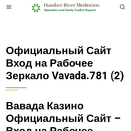
Официальный Сайт
Вход на Рабочее
Зеркало Vavada.781 (2)
Вавада Казино
Официальный Сайт –