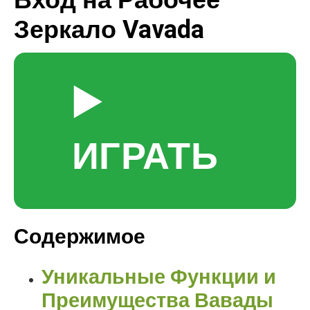
Вход на Рабочее
Зеркало Vavada
▶️
ИГРАТЬ
Содержимое
Уникальные Функции и
Преимущества Вавады