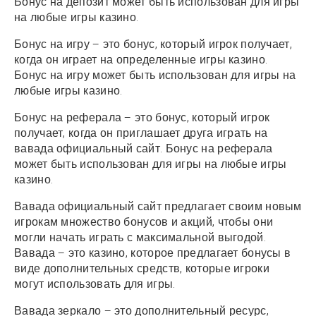
Бонус на депозит может быть использован для игры
на любые игры казино.
Бонус на игру – это бонус, который игрок получает,
когда он играет на определенные игры казино.
Бонус на игру может быть использован для игры на
любые игры казино.
Бонус на реферала – это бонус, который игрок
получает, когда он приглашает друга играть на
вавада официальный сайт. Бонус на реферала
может быть использован для игры на любые игры
казино.
Вавада официальный сайт предлагает своим новым
игрокам множество бонусов и акций, чтобы они
могли начать играть с максимальной выгодой.
Вавада – это казино, которое предлагает бонусы в
виде дополнительных средств, которые игроки
могут использовать для игры.
Вавада зеркало – это дополнительный ресурс,