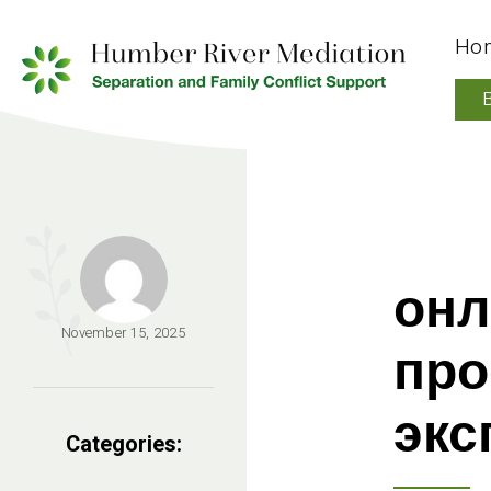
Ho
онл
November 15, 2025
про
экс
Categories: