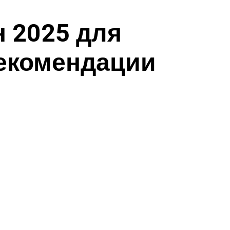
 2025 для
рекомендации