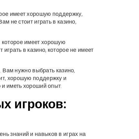
.
орое имеет хорошую поддержку,
ам не стоит играть в казино,
, которое имеет хорошую
 играть в казино, которое не имеет
в. Вам нужно выбрать казино,
ит, хорошую поддержку и
 и иметь хороший опыт.
х игроков:
нь знаний и навыков в играх на