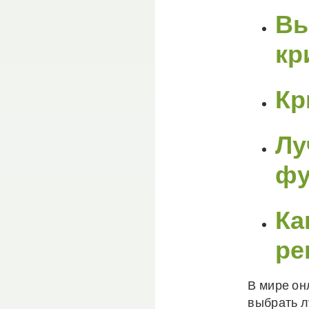
Вы
кр
Кр
Лу
фу
Ка
ре
В мире он
выбрать л