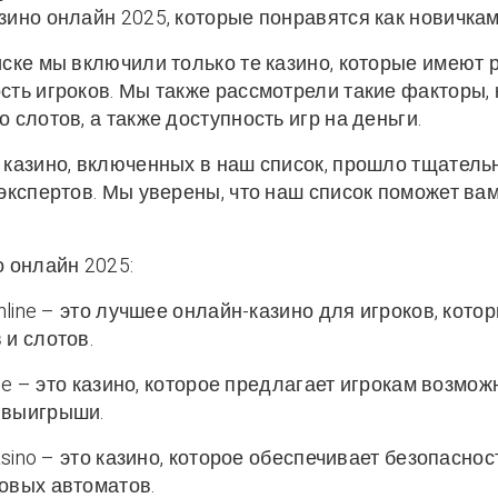
зино онлайн 2025, которые понравятся как новичкам
иске мы включили только те казино, которые имеют
сть игроков. Мы также рассмотрели такие факторы, 
 слотов, а также доступность игр на деньги.
 казино, включенных в наш список, прошло тщател
 экспертов. Мы уверены, что наш список поможет ва
о онлайн 2025:
 online – это лучшее онлайн-казино для игроков, ко
 и слотов.
line – это казино, которое предлагает игрокам возмо
 выигрыши.
casino – это казино, которое обеспечивает безопасн
овых автоматов.