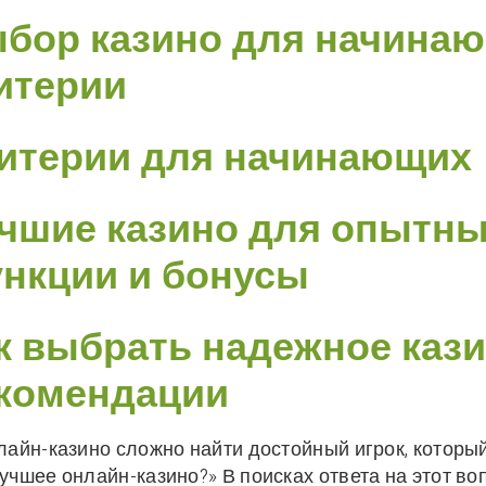
бор казино для начина
итерии
итерии для начинающих
чшие казино для опытны
нкции и бонусы
к выбрать надежное кази
комендации
лайн-казино сложно найти достойный игрок, который
учшее онлайн-казино?» В поисках ответа на этот во