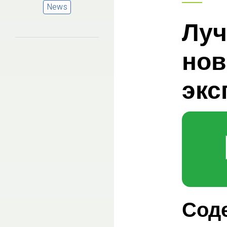
News
Луч
нов
экс
Сод