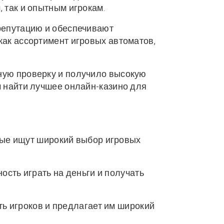
, так и опытным игрокам.
 репутацию и обеспечивают
как ассортимент игровых автоматов,
ьную проверку и получило высокую
м найти лучшее онлайн-казино для
торые ищут широкий выбор игровых
жность играть на деньги и получать
ость игроков и предлагает им широкий