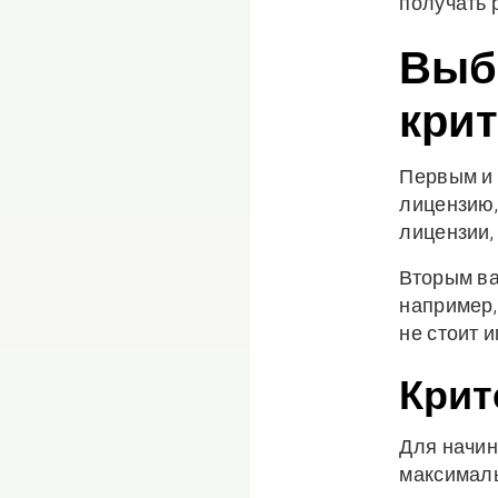
получать 
Выб
кри
Первым и 
лицензию,
лицензии, 
Вторым ва
например,
не стоит и
Крит
Для начин
максималь