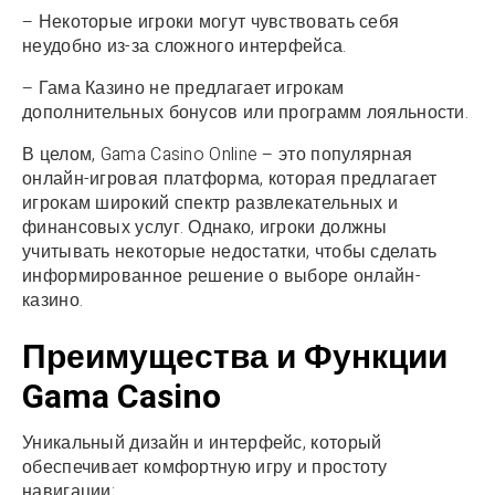
– Некоторые игроки могут чувствовать себя
неудобно из-за сложного интерфейса.
– Гама Казино не предлагает игрокам
дополнительных бонусов или программ лояльности.
В целом, Gama Casino Online – это популярная
онлайн-игровая платформа, которая предлагает
игрокам широкий спектр развлекательных и
финансовых услуг. Однако, игроки должны
учитывать некоторые недостатки, чтобы сделать
информированное решение о выборе онлайн-
казино.
Преимущества и Функции
Gama Casino
Уникальный дизайн и интерфейс, который
обеспечивает комфортную игру и простоту
навигации;