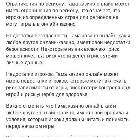
Ограничения по региону. Гама казино онлайн может
иметь ограничения по региону, что означает, что
игроки из определенных стран или регионов не
могут играть в онлайн-казино.
Недостатки безопасности. Гама казино онлайн, как и
любое другое онлайн-казино, имеет свои недостатки
безопасности. Некоторые из них включают риск
мошенничества, риск утери денег и риск утечки
личных данных.
Недостатки игроков. Гама казино онлайн может
иметь недостатки игроков, которые могут включать
риск зависимости от игры, риск потери контроля над
игрой и риск ущерба для здоровья.
Важно отметить, что Гама казино онлайн, как и
любое другое онлайн-казино, имеет свои правила и
условия, которые игроки должны читать и понимать
перед началом игры.