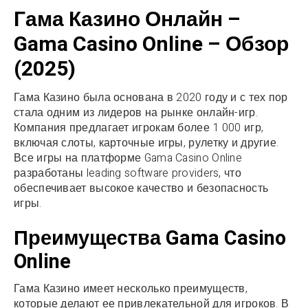
Гама Казино Онлайн –
Gama Casino Online – Обзор
(2025)
Гама Казино была основана в 2020 году и с тех пор
стала одним из лидеров на рынке онлайн-игр.
Компания предлагает игрокам более 1 000 игр,
включая слоты, карточные игры, рулетку и другие.
Все игры на платформе Gama Casino Online
разработаны leading software providers, что
обеспечивает высокое качество и безопасность
игры.
Преимущества Gama Casino
Online
Гама Казино имеет несколько преимуществ,
которые делают ее привлекательной для игроков. В