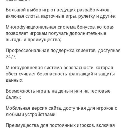
Большой выбор игр от ведущих разработчиков,
включая слоты, карточные игры, рулетку и другие;
Многофункциональная система бонусов, которая
позволяет игрокам получать дополнительные
выгоды и преимущества;
Профессиональная поддержка клиентов, доступная
24/7;
Многоуровневая система безопасности, которая
обеспечивает безопасность транзакций и защиты
данных;
Возможность играть на деньги или на тестовые
баллы;
Мобильная версия сайта, доступная для игроков с
любыми устройствами;
Преимущества для постоянных игроков, включая