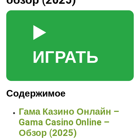
обзор (2025)
▶️
ИГРАТЬ
Содержимое
Гама Казино Онлайн –
Gama Casino Online –
Обзор (2025)