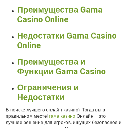
Преимущества Gama
Casino Online
Недостатки Gama Casino
Online
Преимущества и
Функции Gama Casino
Ограничения и
Недостатки
В поиске лучшего онлайн-казино? Тогда вы в
правильном месте!
гама казино
Онлайн – это
лучшее решение для игроков, ищущих безопасное и