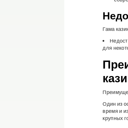
Недо
Гама кази
Недоста
для некот
Преи
каз
Преимущес
Один из о
время и из
крупных г