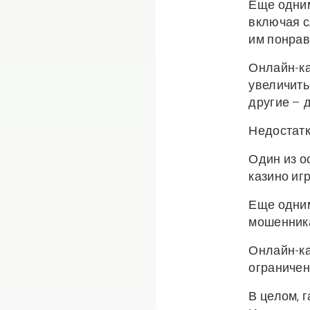
Еще одним
включая с
им понрави
Онлайн-ка
увеличить
другие – 
Недостатк
Один из о
казино иг
Еще одним
мошенника
Онлайн-ка
ограничен
В целом, 