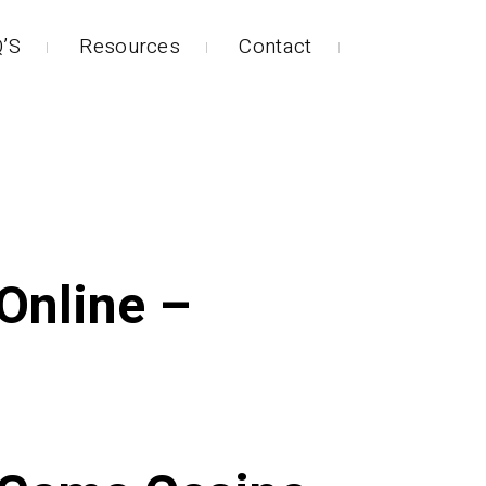
’S
Resources
Contact
Online –