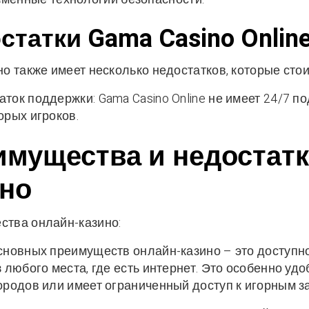
статки Gama Casino Onlin
но также имеет несколько недостатков, которые стои
ток поддержки: Gama Casino Online не имеет 24/7 п
орых игроков.
мущества и недостатк
ино
тва онлайн-казино:
сновных преимуществ онлайн-казино – это доступно
 любого места, где есть интернет. Это особенно удо
ородов или имеет ограниченный доступ к игорным з