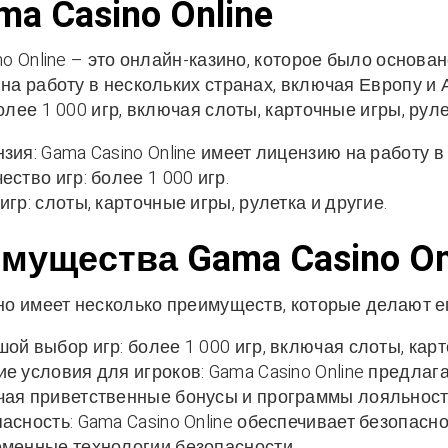
ma Casino Online
no Online – это онлайн-казино, которое было основан
на работу в нескольких странах, включая Европу и А
лее 1 000 игр, включая слоты, карточные игры, руле
зия: Gama Casino Online имеет лицензию на работу в
ество игр: более 1 000 игр.
игр: слоты, карточные игры, рулетка и другие.
мущества Gama Casino On
но имеет несколько преимуществ, которые делают е
ой выбор игр: более 1 000 игр, включая слоты, карт
е условия для игроков: Gama Casino Online предлаг
ая приветственные бонусы и программы лояльност
асность: Gama Casino Online обеспечивает безопасно
менные технологии безопасности.