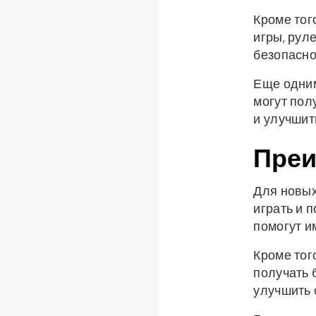
Кроме тог
игры, рул
безопасно
Еще одним
могут пол
и улучшит
Преи
Для новых
играть и 
помогут и
Кроме тог
получать 
улучшить 