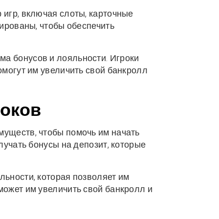
 игр, включая слоты, карточные
зированы, чтобы обеспечить
ма бонусов и лояльности. Игроки
помогут им увеличить свой банкролл
роков
муществ, чтобы помочь им начать
олучать бонусы на депозит, которые
льности, которая позволяет им
может им увеличить свой банкролл и