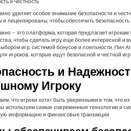
сть и честность
зино уделяет особое внимание безопасности и честн
 и лицензированы, чтобы обеспечить безопасность и
зино – это платформа, которая предлагает игрокам
тва, чтобы сделать игру еще более интересной и в
ыбором игр, системой бонусов и лояльности, Пин 
ля игроков, которые ищут безопасной и честной игр
пасность и Надежност
ешному Игроку
ем, что игроки хотят быть уверенными в том, что их
ы используем самые современные технологии и сис
ную информацию и финансовые транзакции.