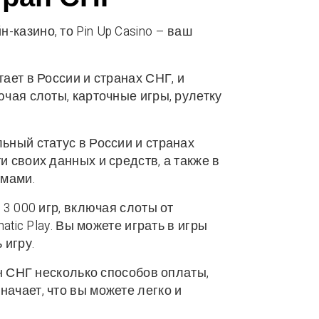
казино, то Pin Up Casino – ваш
ает в России и странах СНГ, и
ючая слоты, карточные игры, рулетку
льный статус в России и странах
и своих данных и средств, а также в
рмами.
 3 000 игр, включая слоты от
atic Play. Вы можете играть в игры
 игру.
ан СНГ несколько способов оплаты,
 означает, что вы можете легко и