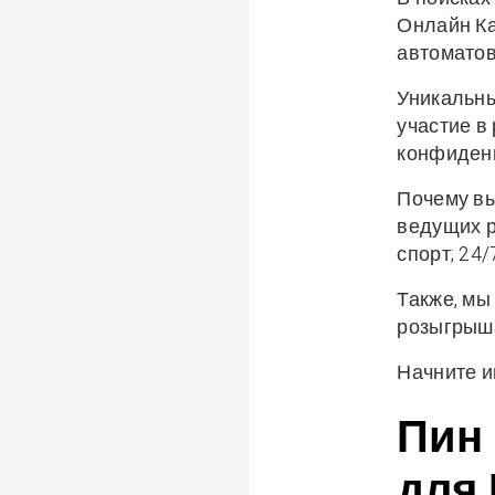
Онлайн Ка
автоматов,
Уникальны
участие в
конфиден
Почему вы
ведущих р
спорт; 24
Также, мы
розыгрыша
Начните и
Пин
для 