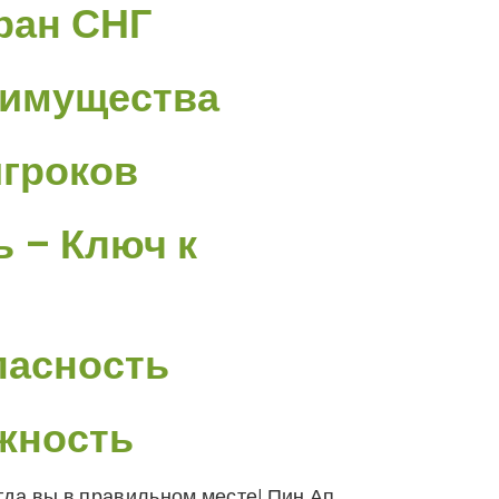
тран СНГ
еимущества
игроков
 – Ключ к
пасность
жность
гда вы в правильном месте! Пин Ап