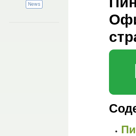
Пин
News
Офи
стр
Сод
Пи