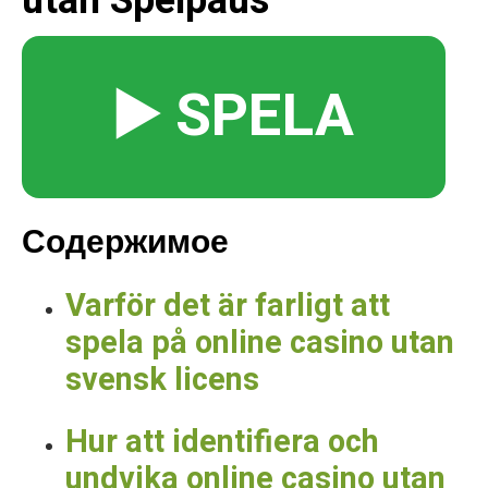
utan Spelpaus
▶️ SPELA
Содержимое
Varför det är farligt att
spela på online casino utan
svensk licens
Hur att identifiera och
undvika online casino utan