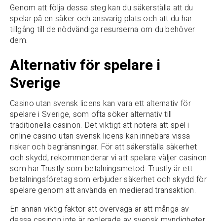
Genom att följa dessa steg kan du säkerställa att du
spelar på en säker och ansvarig plats och att du har
tillgång till de nödvändiga resurserna om du behöver
dem.
Alternativ för spelare i
Sverige
Casino utan svensk licens kan vara ett alternativ för
spelare i Sverige, som ofta söker alternativ till
traditionella casinon. Det viktigt att notera att spel i
online casino utan svensk licens kan innebära vissa
risker och begränsningar. För att säkerställa säkerhet
och skydd, rekommenderar vi att spelare väljer casinon
som har Trustly som betalningsmetod. Trustly är ett
betalningsföretag som erbjuder säkerhet och skydd för
spelare genom att använda en medierad transaktion.
En annan viktig faktor att överväga är att många av
dessa casinon inte är reglerade av svensk myndigheter,