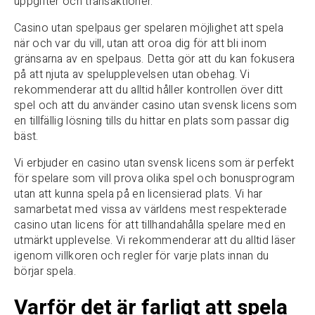
uppgifter och transaktioner.
Casino utan spelpaus ger spelaren möjlighet att spela
när och var du vill, utan att oroa dig för att bli inom
gränsarna av en spelpaus. Detta gör att du kan fokusera
på att njuta av spelupplevelsen utan obehag. Vi
rekommenderar att du alltid håller kontrollen över ditt
spel och att du använder casino utan svensk licens som
en tillfällig lösning tills du hittar en plats som passar dig
bäst.
Vi erbjuder en casino utan svensk licens som är perfekt
för spelare som vill prova olika spel och bonusprogram
utan att kunna spela på en licensierad plats. Vi har
samarbetat med vissa av världens mest respekterade
casino utan licens för att tillhandahålla spelare med en
utmärkt upplevelse. Vi rekommenderar att du alltid läser
igenom villkoren och regler för varje plats innan du
börjar spela.
Varför det är farligt att spela