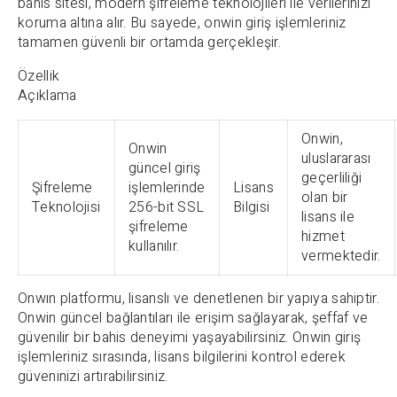
bahis sitesi, modern şifreleme teknolojileri ile verilerinizi
koruma altına alır. Bu sayede, onwin giriş işlemleriniz
tamamen güvenli bir ortamda gerçekleşir.
Özellik
Açıklama
Onwin,
Onwin
uluslararası
güncel giriş
geçerliliği
Şifreleme
işlemlerinde
Lisans
olan bir
Teknolojisi
256-bit SSL
Bilgisi
lisans ile
şifreleme
hizmet
kullanılır.
vermektedir.
Onwın platformu, lisanslı ve denetlenen bir yapıya sahiptir.
Onwin güncel bağlantıları ile erişim sağlayarak, şeffaf ve
güvenilir bir bahis deneyimi yaşayabilirsiniz. Onwin giriş
işlemleriniz sırasında, lisans bilgilerini kontrol ederek
güveninizi artırabilirsiniz.