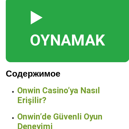
▶️
OYNAMAK
Содержимое
Onwin Casino’ya Nasıl
Erişilir?
Onwin’de Güvenli Oyun
Deneyimi