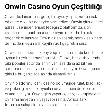
Onwin Casino Oyun Çeşitliliği
Onwin, kullanıcılarına geniş bir oyun yelpazesi sunarak
eğlence dolu bir deneyim vaat ediyor. Onwin giriş güncel
adresi üzerinden erişebileceğiniz platformda, slot
oyunlarından canlı casino deneyimine kadar birçok
seçenek bulunuyor. Onwin giris yaparak, hem klasik hem
de modern oyunlarla keyifli vakit geçirebilirsiniz.
Onwin bahis seçenekleriyle spor tutkunları da kendilerine
uygun birçok alternatif bulabilir. Futbol, basketbol, tenis
gibi popüler spor dallarının yanı sıra daha az bilinen
sporlara da bahis yapma imkanı sunuluyor. Onwin güncel
giriş ile bu çeşitliliğe anında ulaşabilirsiniz.
Onvin platformu, canlı casino bölümünde rulet, blackjack
ve poker gibi klasik oyunları sevenler için de ideal bir
ortam sunuyor. Onwin giriş yaparak, gerçek krupiyelerle
oynama heyecanını yaşayabilirsiniz. Ayrıca, farklı
temalara sahip slot oyunlarıyla da şansınızı