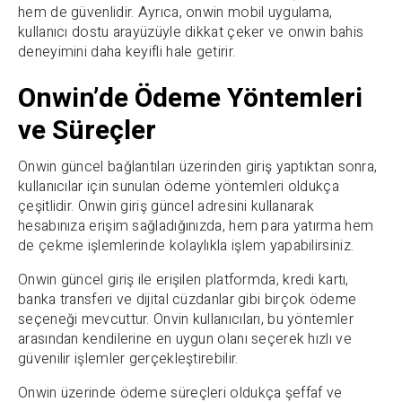
hem de güvenlidir. Ayrıca, onwin mobil uygulama,
kullanıcı dostu arayüzüyle dikkat çeker ve onwin bahis
deneyimini daha keyifli hale getirir.
Onwin’de Ödeme Yöntemleri
ve Süreçler
Onwin güncel bağlantıları üzerinden giriş yaptıktan sonra,
kullanıcılar için sunulan ödeme yöntemleri oldukça
çeşitlidir. Onwin giriş güncel adresini kullanarak
hesabınıza erişim sağladığınızda, hem para yatırma hem
de çekme işlemlerinde kolaylıkla işlem yapabilirsiniz.
Onwin güncel giriş ile erişilen platformda, kredi kartı,
banka transferi ve dijital cüzdanlar gibi birçok ödeme
seçeneği mevcuttur. Onvin kullanıcıları, bu yöntemler
arasından kendilerine en uygun olanı seçerek hızlı ve
güvenilir işlemler gerçekleştirebilir.
Onwin üzerinde ödeme süreçleri oldukça şeffaf ve