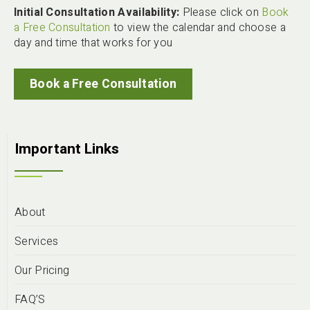
Initial Consultation Availability:
Please click on
Book
a Free Consultation
to view the calendar and choose a
day and time that works for you
Book a Free Consultation
Important Links
About
Services
Our Pricing
FAQ’S