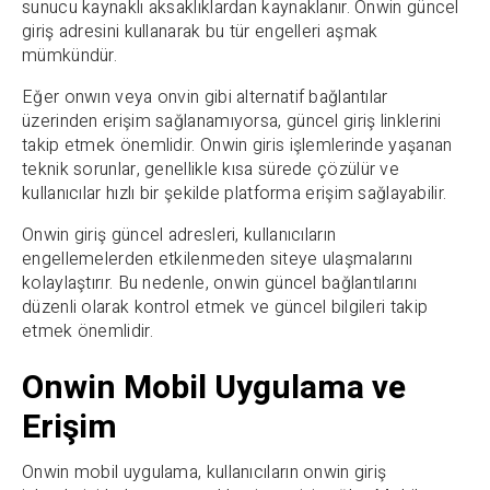
sunucu kaynaklı aksaklıklardan kaynaklanır. Onwin güncel
giriş adresini kullanarak bu tür engelleri aşmak
mümkündür.
Eğer onwın veya onvin gibi alternatif bağlantılar
üzerinden erişim sağlanamıyorsa, güncel giriş linklerini
takip etmek önemlidir. Onwin giris işlemlerinde yaşanan
teknik sorunlar, genellikle kısa sürede çözülür ve
kullanıcılar hızlı bir şekilde platforma erişim sağlayabilir.
Onwin giriş güncel adresleri, kullanıcıların
engellemelerden etkilenmeden siteye ulaşmalarını
kolaylaştırır. Bu nedenle, onwin güncel bağlantılarını
düzenli olarak kontrol etmek ve güncel bilgileri takip
etmek önemlidir.
Onwin Mobil Uygulama ve
Erişim
Onwin mobil uygulama, kullanıcıların onwin giriş