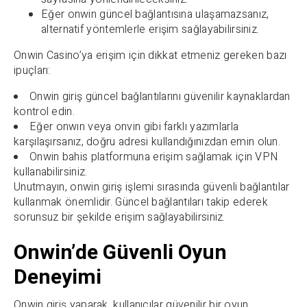
Eğer onwin güncel bağlantısına ulaşamazsanız,
alternatif yöntemlerle erişim sağlayabilirsiniz.
Onwin Casino’ya erişim için dikkat etmeniz gereken bazı
ipuçları:
Onwin giriş güncel bağlantılarını güvenilir kaynaklardan
kontrol edin.
Eğer onwın veya onvin gibi farklı yazımlarla
karşılaşırsanız, doğru adresi kullandığınızdan emin olun.
Onwin bahis platformuna erişim sağlamak için VPN
kullanabilirsiniz.
Unutmayın, onwin giriş işlemi sırasında güvenli bağlantılar
kullanmak önemlidir. Güncel bağlantıları takip ederek
sorunsuz bir şekilde erişim sağlayabilirsiniz.
Onwin’de Güvenli Oyun
Deneyimi
Onwin giriş yaparak, kullanıcılar güvenilir bir oyun