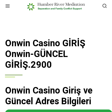
Onwin Casino GİRİŞ
Onwin-GÜNCEL
GİRİŞ.2900
Onwin Casino Giriş ve
Güncel Adres Bilgileri