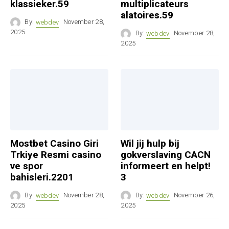
klassieker.59
multiplicateurs
alatoires.59
By:
webdev
November 28,
2025
By:
webdev
November 28,
2025
Mostbet Casino Giri
Wil jij hulp bij
Trkiye Resmi casino
gokverslaving CACN
ve spor
informeert en helpt!
bahisleri.2201
3
By:
webdev
November 28,
By:
webdev
November 26,
2025
2025