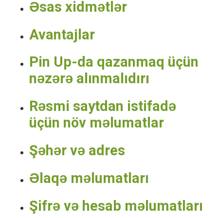
Əsas xidmətlər
Avantajlar
Pin Up-da qazanmaq üçün
nəzərə alınmalıdırı
Rəsmi saytdan istifadə
üçün növ məlumatlar
Şəhər və adres
Əlaqə məlumatları
Şifrə və hesab məlumatları