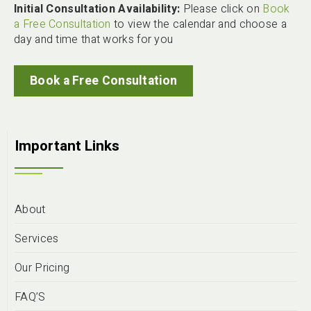
Initial Consultation Availability:
Please click on
Book
a Free Consultation
to view the calendar and choose a
day and time that works for you
Book a Free Consultation
Important Links
About
Services
Our Pricing
FAQ’S