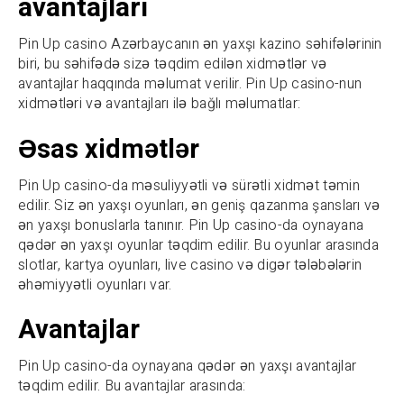
avantajları
Pin Up casino Azərbaycanın ən yaxşı kazino səhifələrinin
biri, bu səhifədə sizə təqdim edilən xidmətlər və
avantajlar haqqında məlumat verilir. Pin Up casino-nun
xidmətləri və avantajları ilə bağlı məlumatlar:
Əsas xidmətlər
Pin Up casino-da məsuliyyətli və sürətli xidmət təmin
edilir. Siz ən yaxşı oyunları, ən geniş qazanma şansları və
ən yaxşı bonuslarla tanınır. Pin Up casino-da oynayana
qədər ən yaxşı oyunlar təqdim edilir. Bu oyunlar arasında
slotlar, kartya oyunları, live casino və digər tələbələrin
əhəmiyyətli oyunları var.
Avantajlar
Pin Up casino-da oynayana qədər ən yaxşı avantajlar
təqdim edilir. Bu avantajlar arasında: