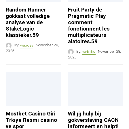
Random Runner
Fruit Party de
gokkast volledige
Pragmatic Play
analyse van de
comment
StakeLogic
fonctionnent les
klassieker.59
multiplicateurs
alatoires.59
By:
webdev
November 28,
2025
By:
webdev
November 28,
2025
Mostbet Casino Giri
Wil jij hulp bij
Trkiye Resmi casino
gokverslaving CACN
ve spor
informeert en helpt!