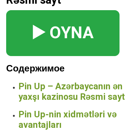
Rəsmi sayt
▶️ OYNA
Содержимое
Pin Up – Azərbaycanın ən
yaxşı kazinosu Rəsmi sayt
Pin Up-nin xidmətləri və
avantajları