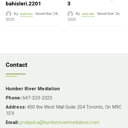
bahisleri.2201
3
By:
webdev
November 28,
By:
webdev
November 26,
2025
2025
Contact
Humber River Mediation
Phone:
647-323-2323
Address:
450 the West Mall Suite 204 Toronto, On M9C
1E9
Email:
jmdasilva@humberrivermediation.com