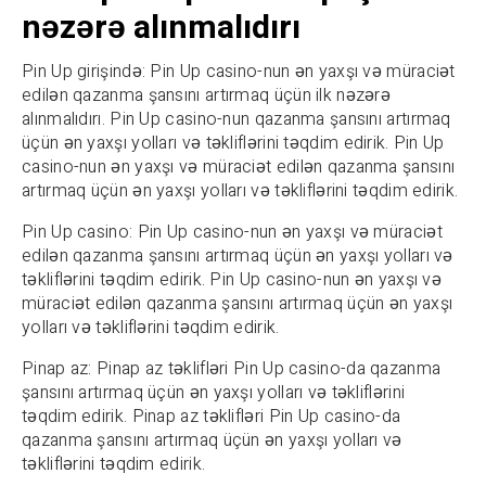
nəzərə alınmalıdırı
Pin Up girişində: Pin Up casino-nun ən yaxşı və müraciət
edilən qazanma şansını artırmaq üçün ilk nəzərə
alınmalıdırı. Pin Up casino-nun qazanma şansını artırmaq
üçün ən yaxşı yolları və təkliflərini təqdim edirik. Pin Up
casino-nun ən yaxşı və müraciət edilən qazanma şansını
artırmaq üçün ən yaxşı yolları və təkliflərini təqdim edirik.
Pin Up casino: Pin Up casino-nun ən yaxşı və müraciət
edilən qazanma şansını artırmaq üçün ən yaxşı yolları və
təkliflərini təqdim edirik. Pin Up casino-nun ən yaxşı və
müraciət edilən qazanma şansını artırmaq üçün ən yaxşı
yolları və təkliflərini təqdim edirik.
Pinap az: Pinap az təklifləri Pin Up casino-da qazanma
şansını artırmaq üçün ən yaxşı yolları və təkliflərini
təqdim edirik. Pinap az təklifləri Pin Up casino-da
qazanma şansını artırmaq üçün ən yaxşı yolları və
təkliflərini təqdim edirik.