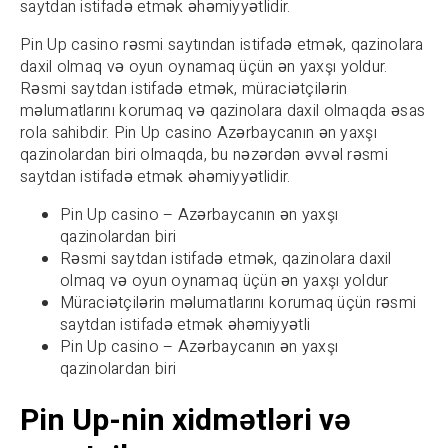
saytdan istifadə etmək əhəmiyyətlidir.
Pin Up casino rəsmi saytından istifadə etmək, qazinolara
daxil olmaq və oyun oynamaq üçün ən yaxşı yoldur.
Rəsmi saytdan istifadə etmək, müraciətçilərin
məlumatlarını korumaq və qazinolara daxil olmaqda əsas
rola sahibdir. Pin Up casino Azərbaycanın ən yaxşı
qazinolardan biri olmaqda, bu nəzərdən əvvəl rəsmi
saytdan istifadə etmək əhəmiyyətlidir.
Pin Up casino – Azərbaycanın ən yaxşı
qazinolardan biri
Rəsmi saytdan istifadə etmək, qazinolara daxil
olmaq və oyun oynamaq üçün ən yaxşı yoldur
Müraciətçilərin məlumatlarını korumaq üçün rəsmi
saytdan istifadə etmək əhəmiyyətli
Pin Up casino – Azərbaycanın ən yaxşı
qazinolardan biri
Pin Up-nin xidmətləri və