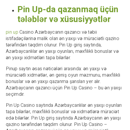
Pin Up-da qazanmaq üçün
tələblər və xüsusiyyətlər
pin up
Casino Azərbaycanın qazancı və təbii
istifadəçilərinə malik olan ən yaxşı və müraciətli qazino
tərəfindən təqdim olunur. Pin Up giriş saytında,
Azərbaycanlılar ən yaxşı oyunları, məxfilikli bonuslar və
ən yaxşı xidmətləri tapa bilərlər.
Pinup saytın əsas nəticələri arasında: ən yaxşı və
müraciətli xidmətlər, ən geniş oyun məzmunu, məxfilikli
bonuslar və ən yaxşı qazanma şansları yer alır.
Azərbaycanın qazancı üçün Pin Up Casino – bu ən yaxşı
seçimdir.
Pin Up Casino saytında Azərbaycanlılar ən yaxşı oyunları
tapa bilərlər, məxfilikli bonuslar və xidmətlərə müraciət
edə bilərlər. Pin Up giriş saytında Azərbaycanın ən yaxşı
qazino tərəfindən təqdim olunur. Pin Up Casino –