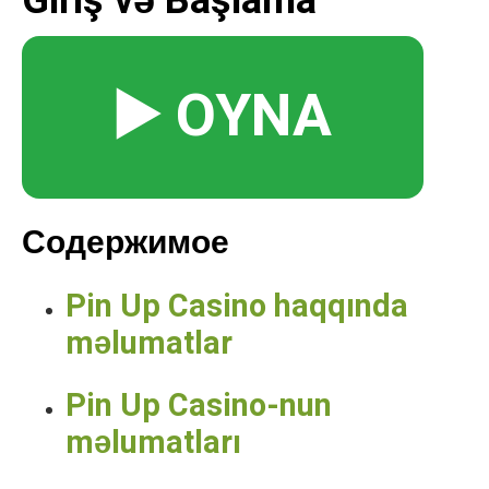
Giriş və Başlama
▶️ OYNA
Содержимое
Pin Up Casino haqqında
məlumatlar
Pin Up Casino-nun
məlumatları