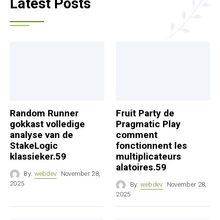
Latest Posts
Random Runner
Fruit Party de
gokkast volledige
Pragmatic Play
analyse van de
comment
StakeLogic
fonctionnent les
klassieker.59
multiplicateurs
alatoires.59
By:
webdev
November 28,
2025
By:
webdev
November 28,
2025