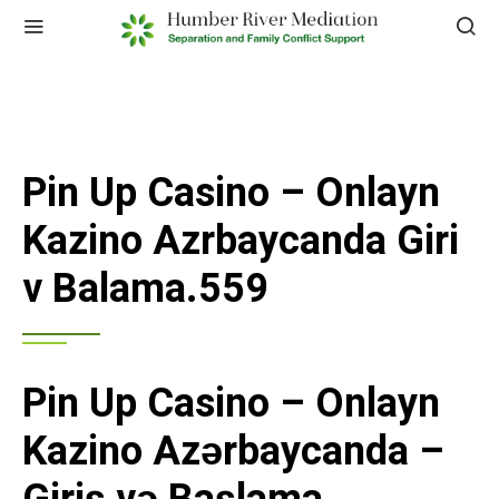
Pin Up Casino – Onlayn
Kazino Azrbaycanda Giri
v Balama.559
Pin Up Casino – Onlayn
Kazino Azərbaycanda –