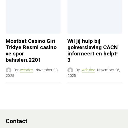
Mostbet Casino Giri
Wil jij hulp bij
Trkiye Resmi casino
gokverslaving CACN
ve spor
informeert en helpt!
bahisleri.2201
3
By:
webdev
November 28,
By:
webdev
November 26,
2025
2025
Contact