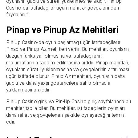
oyunların güclü və sürətli yüklənməsinə aiddir. Pin Up
Casino-da istifadəçilər üçün məhitlər şövqələrindən
faydalanır:
Pinap və Pinup Az Məhitləri
Pin Up Casino-da oyun başlamaq üçün istifadəçilərə
Pinap və Pinup Az məhitləri verilir. Bu məhitlər, oyunların
düzgün funksiyalı olmasına və istifadəçilərin
məlumatlarının təqdim edilməsinə aiddir. Pinap məhitləri,
oyunların sürətli yüklənməsinə və şövqələrinin artırılması
üçün istifadə olunur. Pinup Az məhitləri, oyunların daha
güclü və daha yaxşı göstəricilərə sahib olmaqla
yüklənməsinə aiddir.
Pin Up Casino giriş və Pin-Up Casino giriş sayfalarında bu
məhitlər tapıla bilər. Bu məhitlər, istifadəçilərin oyunları
daha rahat və şövqələnən şəkildə oynayacağını təmin
edir.