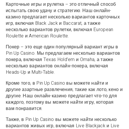
Карточные игры и рулетка – это отличный способ
испытать свою удачу и стратегию. Наш онлайн-
казино предлагает несколько вариантов карточных
игр, включая Black Jack и Baccarat, а также
несколько вариантов рулетки, включая European
Roulette и American Roulette.
Покер – это еще один популярный вариант игры в
Pin Up Casino. Мы предлагаем несколько вариантов
покера, включая Texas Hold’em и Omaha, а также
несколько вариантов онлайн-покера, включая
Heads-Up и Multi-Table.
Кроме того, в Pin Up Casino вы можете найти и
другие азартные развлечения, такие как лото, кено и
другие. Наш онлайн-казино предлагает что-то для
каждого, поэтому вы можете найти игру, которая
вам понравится.
Также, в Pin Up Casino вы можете найти несколько
вариантов живых игр, включая Live Blackjack и Live