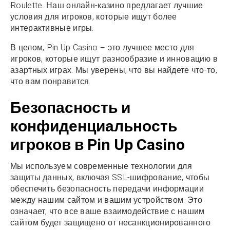
Roulette. Наш онлайн-казино предлагает лучшие
условия для игроков, которые ищут более
интерактивные игры.
В целом, Pin Up Casino – это лучшее место для
игроков, которые ищут разнообразие и инновацию в
азартных играх. Мы уверены, что вы найдете что-то,
что вам понравится.
Безопасность и
конфиденциальность
игроков в Pin Up Casino
Мы используем современные технологии для
защиты данных, включая SSL-шифрование, чтобы
обеспечить безопасность передачи информации
между нашим сайтом и вашим устройством. Это
означает, что все ваше взаимодействие с нашим
сайтом будет защищено от несанкционированного