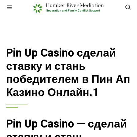
Pin Up Casino сделай
ставку и стань
победителем в Пин Ап
Казино Онлайн.1
Pin Up Casino — сделай