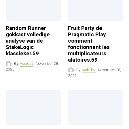
Random Runner
Fruit Party de
gokkast volledige
Pragmatic Play
analyse van de
comment
StakeLogic
fonctionnent les
klassieker.59
multiplicateurs
alatoires.59
By:
webdev
November 28,
2025
By:
webdev
November 28,
2025