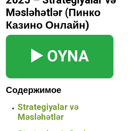
2025 – Strategiyalar və
Məsləhətlər (Пинко
Казино Онлайн)
▶️ OYNA
Содержимое
Strategiyalar və
Məsləhətlər