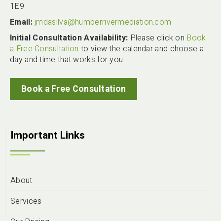
1E9
Email:
jmdasilva@humberrivermediation.com
Initial Consultation Availability:
Please click on
Book
a Free Consultation
to view the calendar and choose a
day and time that works for you
Book a Free Consultation
Important Links
About
Services