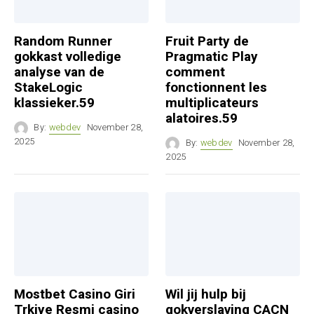
Random Runner
Fruit Party de
gokkast volledige
Pragmatic Play
analyse van de
comment
StakeLogic
fonctionnent les
klassieker.59
multiplicateurs
alatoires.59
By:
webdev
November 28,
2025
By:
webdev
November 28,
2025
Mostbet Casino Giri
Wil jij hulp bij
Trkiye Resmi casino
gokverslaving CACN