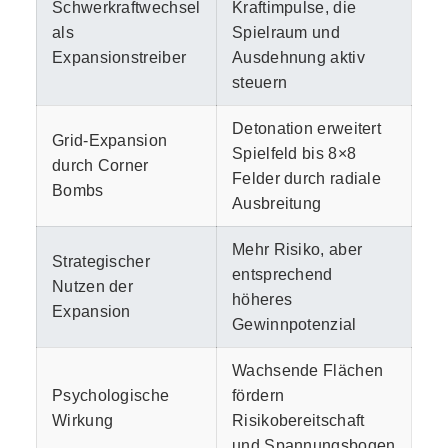
Schwerkraftwechsel
Kraftimpulse, die
als
Spielraum und
Expansionstreiber
Ausdehnung aktiv
steuern
Detonation erweitert
Grid-Expansion
Spielfeld bis 8×8
durch Corner
Felder durch radiale
Bombs
Ausbreitung
Mehr Risiko, aber
Strategischer
entsprechend
Nutzen der
höheres
Expansion
Gewinnpotenzial
Wachsende Flächen
Psychologische
fördern
Wirkung
Risikobereitschaft
und Spannungsbogen