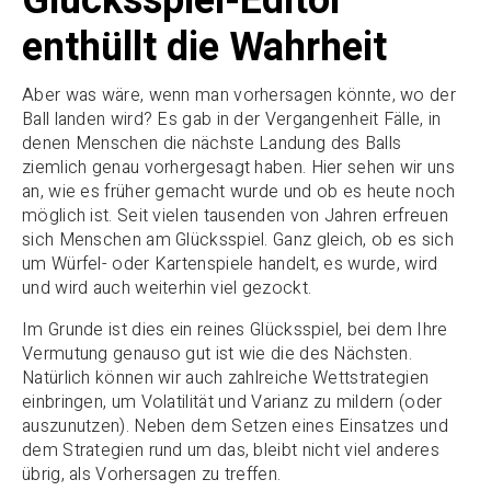
Glücksspiel-Editor
enthüllt die Wahrheit
Aber was wäre, wenn man vorhersagen könnte, wo der
Ball landen wird? Es gab in der Vergangenheit Fälle, in
denen Menschen die nächste Landung des Balls
ziemlich genau vorhergesagt haben. Hier sehen wir uns
an, wie es früher gemacht wurde und ob es heute noch
möglich ist. Seit vielen tausenden von Jahren erfreuen
sich Menschen am Glücksspiel. Ganz gleich, ob es sich
um Würfel- oder Kartenspiele handelt, es wurde, wird
und wird auch weiterhin viel gezockt.
Im Grunde ist dies ein reines Glücksspiel, bei dem Ihre
Vermutung genauso gut ist wie die des Nächsten.
Natürlich können wir auch zahlreiche Wettstrategien
einbringen, um Volatilität und Varianz zu mildern (oder
auszunutzen). Neben dem Setzen eines Einsatzes und
dem Strategien rund um das, bleibt nicht viel anderes
übrig, als Vorhersagen zu treffen.