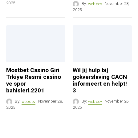
2025
By:
webdev
November 28,
2025
Mostbet Casino Giri
Wil jij hulp bij
Trkiye Resmi casino
gokverslaving CACN
ve spor
informeert en helpt!
bahisleri.2201
3
By:
webdev
November 28,
By:
webdev
November 26,
2025
2025