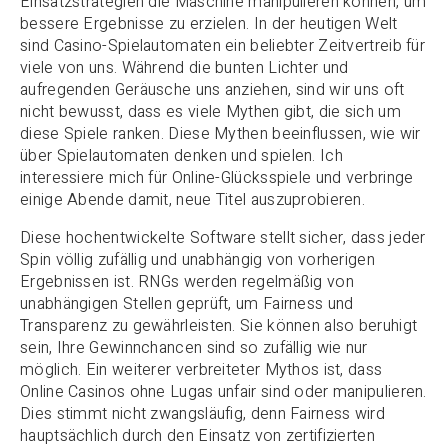
Einsatzstrategien die Maschine manipulieren können, um
bessere Ergebnisse zu erzielen. In der heutigen Welt
sind Casino-Spielautomaten ein beliebter Zeitvertreib für
viele von uns. Während die bunten Lichter und
aufregenden Geräusche uns anziehen, sind wir uns oft
nicht bewusst, dass es viele Mythen gibt, die sich um
diese Spiele ranken. Diese Mythen beeinflussen, wie wir
über Spielautomaten denken und spielen. Ich
interessiere mich für Online-Glücksspiele und verbringe
einige Abende damit, neue Titel auszuprobieren.
Diese hochentwickelte Software stellt sicher, dass jeder
Spin völlig zufällig und unabhängig von vorherigen
Ergebnissen ist. RNGs werden regelmäßig von
unabhängigen Stellen geprüft, um Fairness und
Transparenz zu gewährleisten. Sie können also beruhigt
sein, Ihre Gewinnchancen sind so zufällig wie nur
möglich. Ein weiterer verbreiteter Mythos ist, dass
Online Casinos ohne Lugas unfair sind oder manipulieren.
Dies stimmt nicht zwangsläufig, denn Fairness wird
hauptsächlich durch den Einsatz von zertifizierten