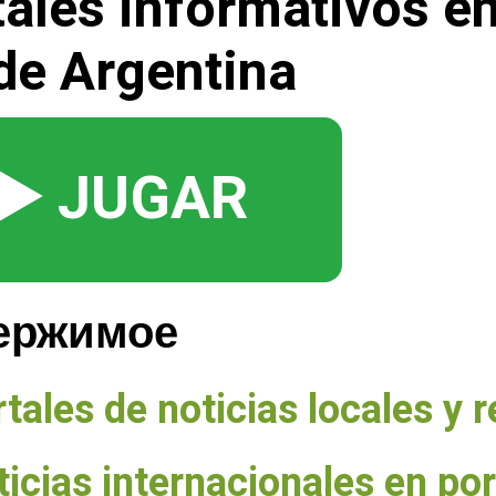
tales informativos e
de Argentina
▶️ JUGAR
ержимое
tales de noticias locales y 
icias internacionales en por