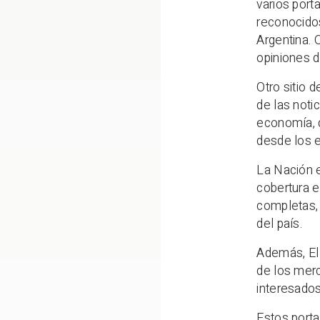
varios port
reconocidos
Argentina. 
opiniones d
Otro sitio 
de las noti
economía, d
desde los e
La Nación e
cobertura e
completas, 
del país.
Además, El 
de los merc
interesados
Estos porta