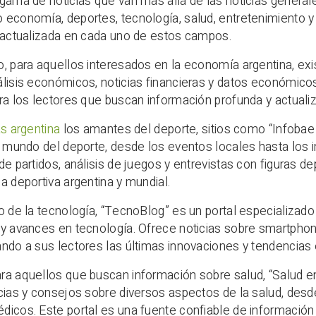
gama de noticias que van más allá de las noticias general
economía, deportes, tecnología, salud, entretenimiento 
 actualizada en cada uno de estos campos.
, para aquellos interesados en la economía argentina, ex
lisis económicos, noticias financieras y datos económicos
ra los lectores que buscan información profunda y actuali
as argentina
los amantes del deporte, sitios como “Infobae 
l mundo del deporte, desde los eventos locales hasta los i
de partidos, análisis de juegos y entrevistas con figuras d
a deportiva argentina y mundial.
o de la tecnología, “TecnoBlog” es un portal especializad
 y avances en tecnología. Ofrece noticias sobre smartpho
ndo a sus lectores las últimas innovaciones y tendencias
a aquellos que buscan información sobre salud, “Salud en
icias y consejos sobre diversos aspectos de la salud, d
icos. Este portal es una fuente confiable de información