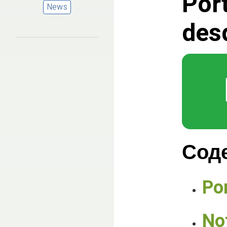
Por
News
des
Сод
Por
Not