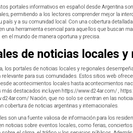
os portales informativos en español desde Argentina son
ales, permitiendo a los lectores comprender mejor la inte
u país y a su comunidad local. Con una cobertura detallada
 en una herramienta esencial para aquellos que buscan m
 en el mundo de manera oportuna y precisa.
les de noticias locales y
a, los portales de noticias locales y regionales desempeñan
 relevante para sus comunidades. Estos sitios web ofrece
desde acontecimientos locales hasta acontecimientos naci
es más destacados incluyen https://www.d24ar.com/ , http
.d24ar.com/ Nación, que no solo se centran en las noticia
n cobertura de noticias argentinas y internacionales.
les son una fuente valiosa de información para los reside
en noticias sobre eventos locales, como ferias, conciertos
 sobre el clima, el tráfico y los servicios públicos. Además