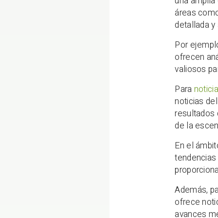
una amplia 
áreas como 
detallada y
Por ejemplo
ofrecen aná
valiosos pa
Para
notici
noticias de
resultados 
de la escen
En el ámbit
tendencias
proporciona
Además, par
ofrece not
avances méd