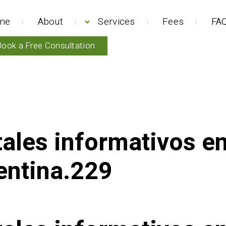
me
About
Services
Fees
FAQ
Book a Free Consultation
tales informativos e
entina.229