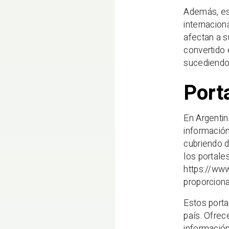
Además, est
internacion
afectan a s
convertido
sucediendo
Porta
En Argentin
información
cubriendo 
los portal
https://www
proporciona
Estos porta
país. Ofrec
información