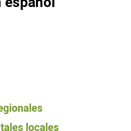
n español
regionales
tales locales