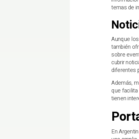
temas de in
Notic
Aunque los 
también ofr
sobre event
cubrir notic
diferentes 
Además, muc
que facilit
tienen inte
Port
En Argentin