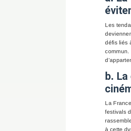
évite
Les tenda
deviennen
défis liés
commun. C
d’appart
b. La
ciném
La France 
festivals
rassemble
à cette dy