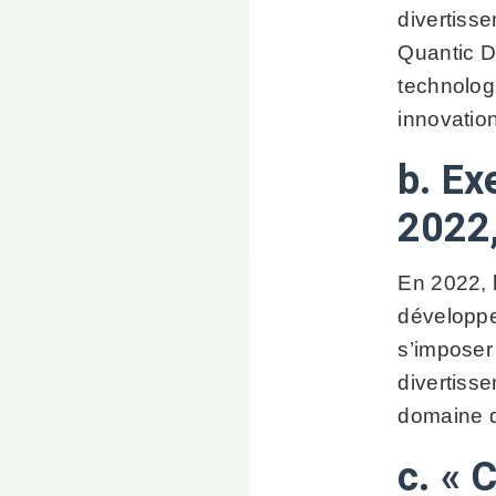
divertiss
Quantic D
technologi
innovatio
b. Ex
2022,
En 2022, 
développe
s’imposer 
divertisse
domaine d
c. « 