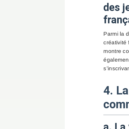
des j
franç
Parmi la d
créativité
montre com
également 
s’inscriv
4. L
comm
a. La