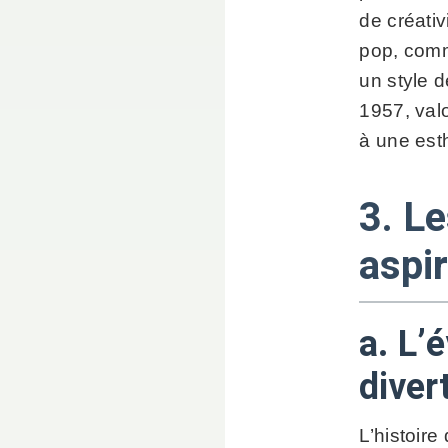
de créativ
pop, comm
un style d
1957, valo
à une esth
3. Le
aspi
a. L’
diver
L’histoir