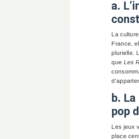
a. L’
const
La culture
France, el
plurielle
que
Les 
consommat
d’apparten
b. La
pop d
Les jeux 
place cent