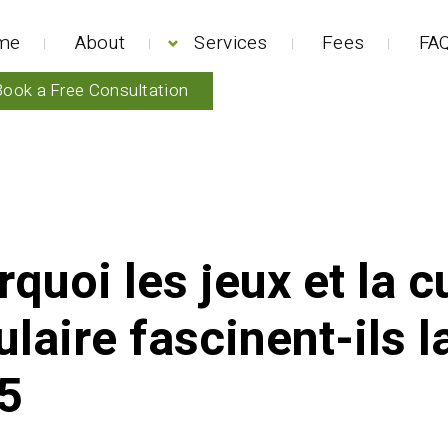
me
About
Services
Fees
FAQ
Book a Free Consultation
quoi les jeux et la c
laire fascinent-ils l
5