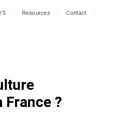
’S
Resources
Contact
ulture
a France ?