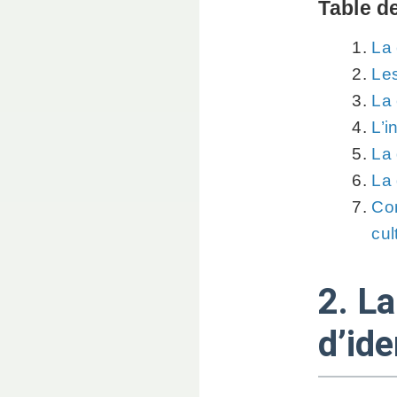
Table d
La 
Les
La
L’i
La 
La 
Con
cul
2. L
d’ide