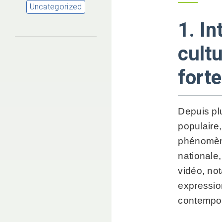
Uncategorized
1. In
cultu
fort
Depuis pl
populaire
phénomène 
nationale
vidéo, no
expressio
contempo