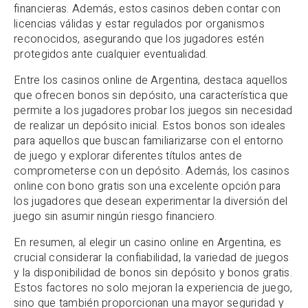
financieras. Además, estos casinos deben contar con
licencias válidas y estar regulados por organismos
reconocidos, asegurando que los jugadores estén
protegidos ante cualquier eventualidad.
Entre los casinos online de Argentina, destaca aquellos
que ofrecen bonos sin depósito, una característica que
permite a los jugadores probar los juegos sin necesidad
de realizar un depósito inicial. Estos bonos son ideales
para aquellos que buscan familiarizarse con el entorno
de juego y explorar diferentes títulos antes de
comprometerse con un depósito. Además, los casinos
online con bono gratis son una excelente opción para
los jugadores que desean experimentar la diversión del
juego sin asumir ningún riesgo financiero.
En resumen, al elegir un casino online en Argentina, es
crucial considerar la confiabilidad, la variedad de juegos
y la disponibilidad de bonos sin depósito y bonos gratis.
Estos factores no solo mejoran la experiencia de juego,
sino que también proporcionan una mayor seguridad y