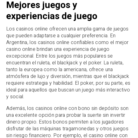
Mejores juegos y
experiencias de juego
Los casinos online ofrecen una amplia gama de juegos
que pueden adaptarse a cualquier preferencia. En
Argentina, los casinos online confiables como el mejor
casino online brindan una experiencia de juego
excepcional. Entre los juegos más populares se
encuentran el ruleta, el blackjack y el poker. La ruleta,
tanto la europea como la americana, ofrece una
atmósfera de lujo y diversión, mientras que el blackjack
requiere estrategia y habilidad. El poker, por su parte, es
ideal para aquellos que buscan un juego más interactivo
y social.
Además, los casinos online con bono sin depósito son
una excelente opción para probar la suerte sin invertir
dinero propio. Estos bonos permiten a los jugadores
disfrutar de las máquinas tragamonedas y otros juegos
sin riesgo financiero. Por ejemplo, el casino online con