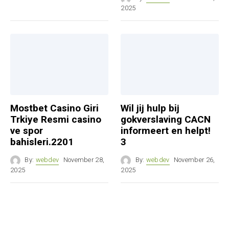
2025
Mostbet Casino Giri
Wil jij hulp bij
Trkiye Resmi casino
gokverslaving CACN
ve spor
informeert en helpt!
bahisleri.2201
3
By:
webdev
November 28,
By:
webdev
November 26,
2025
2025