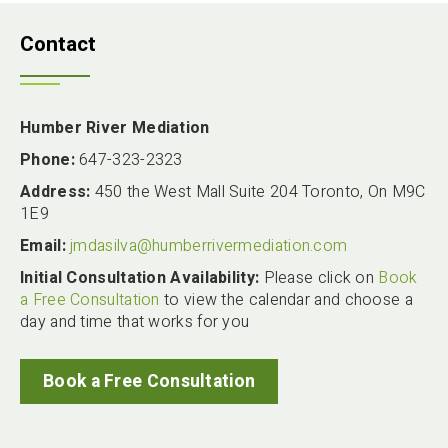
Contact
Humber River Mediation
Phone:
647-323-2323
Address:
450 the West Mall Suite 204 Toronto, On M9C
1E9
Email:
jmdasilva@humberrivermediation.com
Initial Consultation Availability:
Please click on
Book
a Free Consultation
to view the calendar and choose a
day and time that works for you
Book a Free Consultation