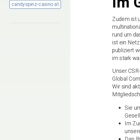
im 
candyspinz-casino.at
Zudem ist 
multination
rund um das
ist ein Net
publiziert 
im stark wa
Unser CSR-
Global Comp
Wir sind a
Mitgliedsch
Sie u
Gesell
Im Zug
unsere
Das RG