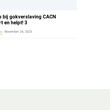
ulp bij gokverslaving CACN
t en helpt! 3
ev
November 26, 2025