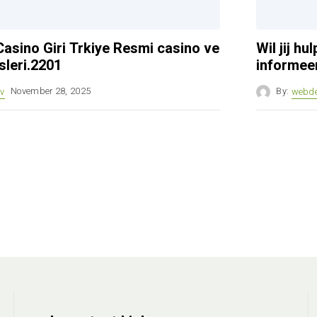
asino Giri Trkiye Resmi casino ve
Wil jij h
sleri.2201
informeer
v
November 28, 2025
By:
webd