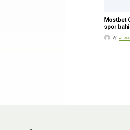
Mostbet C
spor bahi
By:
webde