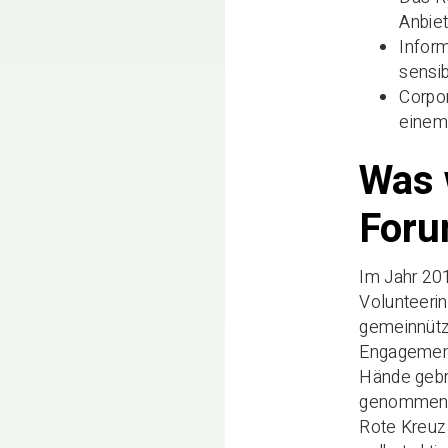
Anbiet
Inform
sensib
Corpor
einem
Was 
Foru
Im Jahr 20
Volunteerin
gemeinnützi
Engagement
Hände gebra
genommen un
Rote Kreuz 