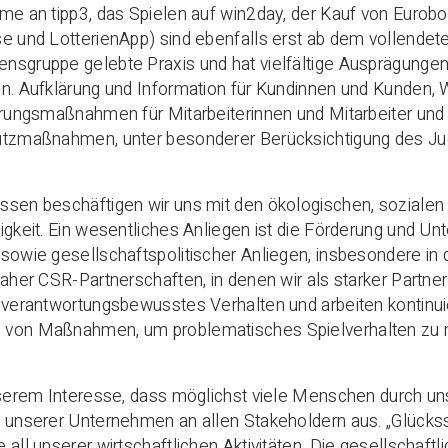
me an tipp3, das Spielen auf win2day, der Kauf von Eurob
e und LotterienApp) sind ebenfalls erst ab dem vollendeten
sgruppe gelebte Praxis und hat vielfältige Ausprägungen,
n. Aufklärung und Information für Kundinnen und Kunden, 
erungsmaßnahmen für Mitarbeiterinnen und Mitarbeiter und 
utzmaßnahmen, unter besonderer Berücksichtigung des Jug
sen beschäftigen wir uns mit den ökologischen, sozialen
igkeit. Ein wesentliches Anliegen ist die Förderung und Un
sowie gesellschaftspolitischer Anliegen, insbesondere in 
daher CSR-Partnerschaften, in denen wir als starker Partner
 verantwortungsbewusstes Verhalten und arbeiten kontinuie
von Maßnahmen, um problematisches Spielverhalten zu m
nserem Interesse, dass möglichst viele Menschen durch uns
 unserer Unternehmen an allen Stakeholdern aus. „Glückssp
 all unserer wirtschaftlichen Aktivitäten. Die gesellschaft