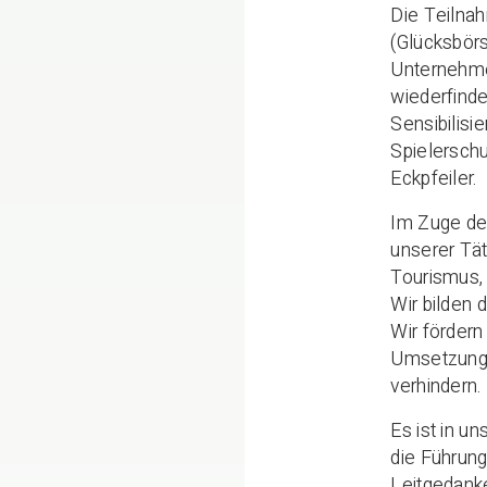
Die Teilnah
(Glücksbörs
Unternehmen
wiederfinde
Sensibilisi
Spielersch
Eckpfeiler.
Im Zuge des
unserer Tät
Tourismus, 
Wir bilden 
Wir fördern
Umsetzung 
verhindern.
Es ist in u
die Führung
Leitgedanke