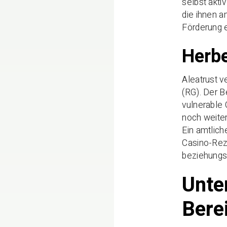
selbst akti
die ihnen 
Förderung e
Herbe
Aleatrust v
(RG). Der B
vulnerable 
noch weite
Ein amtliche
Casino-Re
beziehungs
Unte
Bere