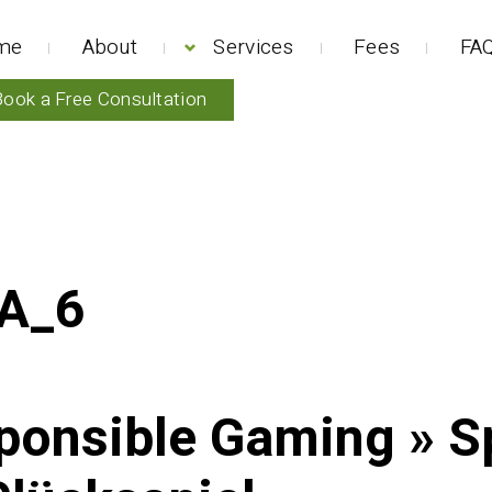
me
About
Services
Fees
FAQ
Book a Free Consultation
A_6
ponsible Gaming » S