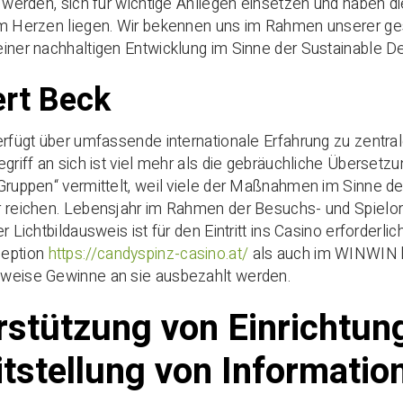
v werden, sich für wichtige Anliegen einsetzen und haben d
am Herzen liegen. Wir bekennen uns im Rahmen unserer ges
iner nachhaltigen Entwicklung im Sinne der Sustainable 
rt Beck
erfügt über umfassende internationale Erfahrung zu zent
egriff an sich ist viel mehr als die gebräuchliche Übersetz
Gruppen“ vermittelt, weil viele der Maßnahmen im Sinne d
r reichen. Lebensjahr im Rahmen der Besuchs- und Spielor
r Lichtbildausweis ist für den Eintritt ins Casino erforderli
zeption
https://candyspinz-casino.at/
als auch im WINWIN b
weise Gewinne an sie ausbezahlt werden.
rstützung von Einrichtun
itstellung von Informatio