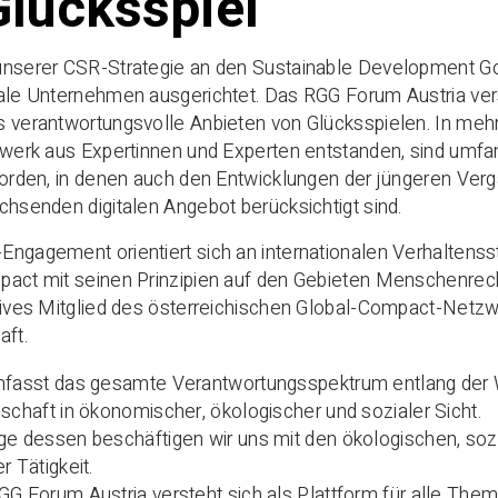
Glücksspiel
unserer CSR-Strategie an den Sustainable Development G
ale Unternehmen ausgerichtet. Das RGG Forum Austria vers
 verantwortungsvolle Anbieten von Glücksspielen. In mehr 
zwerk aus Expertinnen und Experten entstanden, sind umfangr
worden, in denen auch den Entwicklungen der jüngeren Ve
chsenden digitalen Angebot berücksichtigt sind.
Engagement orientiert sich an internationalen Verhalten
act mit seinen Prinzipien auf den Gebieten Menschenrecht
ktives Mitglied des österreichischen Global-Compact-Net
aft.
mfasst das gesamte Verantwortungsspektrum entlang der
schaft in ökonomischer, ökologischer und sozialer Sicht.
e dessen beschäftigen wir uns mit den ökologischen, soz
r Tätigkeit.
G Forum Austria versteht sich als Plattform für alle The