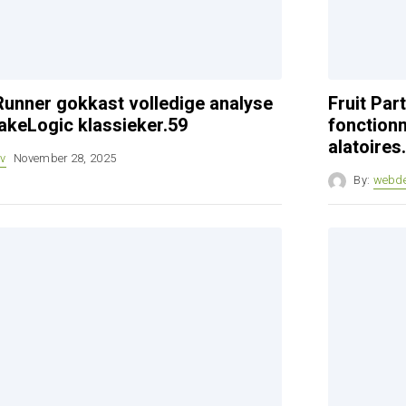
unner gokkast volledige analyse
Fruit Pa
akeLogic klassieker.59
fonctionn
alatoires
v
November 28, 2025
By:
webd