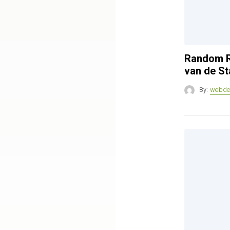
Random R
van de St
By:
webde