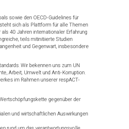
oals sowie den OECD-Guidelines für
teht sich als Plattform für alle Themen
als 40 Jahren internationaler Erfahrung
eiche, teils mitinitiierte Studien
rgangenheit und Gegenwart, insbesondere
sstandards. Wir bekennen uns zum UN
e, Arbeit, Umwelt und Anti-Korruption.
zwerkes im Rahmen unserer respACT-
 Wertschöpfungskette gegenüber der
ialen und wirtschaftlichen Auswirkungen
men rund um das verantwortungsvolle