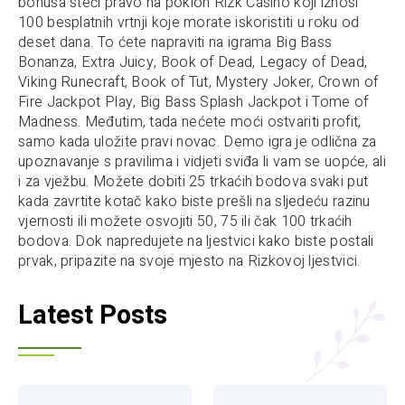
bonusa steći pravo na poklon Rizk Casino koji iznosi
100 besplatnih vrtnji koje morate iskoristiti u roku od
deset dana. To ćete napraviti na igrama Big Bass
Bonanza, Extra Juicy, Book of Dead, Legacy of Dead,
Viking Runecraft, Book of Tut, Mystery Joker, Crown of
Fire Jackpot Play, Big Bass Splash Jackpot i Tome of
Madness. Međutim, tada nećete moći ostvariti profit,
samo kada uložite pravi novac. Demo igra je odlična za
upoznavanje s pravilima i vidjeti sviđa li vam se uopće, ali
i za vježbu. Možete dobiti 25 trkaćih bodova svaki put
kada zavrtite kotač kako biste prešli na sljedeću razinu
vjernosti ili možete osvojiti 50, 75 ili čak 100 trkaćih
bodova. Dok napredujete na ljestvici kako biste postali
prvak, pripazite na svoje mjesto na Rizkovoj ljestvici.
Latest Posts