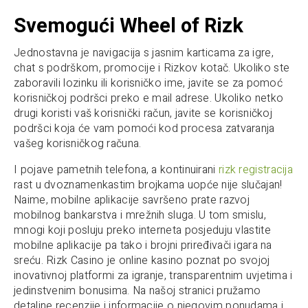
Svemogući Wheel of Rizk
Jednostavna je navigacija s jasnim karticama za igre,
chat s podrškom, promocije i Rizkov kotač. Ukoliko ste
zaboravili lozinku ili korisničko ime, javite se za pomoć
korisničkoj podršci preko e mail adrese. Ukoliko netko
drugi koristi vaš korisnički račun, javite se korisničkoj
podršci koja će vam pomoći kod procesa zatvaranja
vašeg korisničkog računa.
I pojave pametnih telefona, a kontinuirani
rizk registracija
rast u dvoznamenkastim brojkama uopće nije slučajan!
Naime, mobilne aplikacije savršeno prate razvoj
mobilnog bankarstva i mrežnih sluga. U tom smislu,
mnogi koji posluju preko interneta posjeduju vlastite
mobilne aplikacije pa tako i brojni priređivači igara na
sreću. Rizk Casino je online kasino poznat po svojoj
inovativnoj platformi za igranje, transparentnim uvjetima i
jedinstvenim bonusima. Na našoj stranici pružamo
detaljne recenzije i informacije o njegovim ponudama i