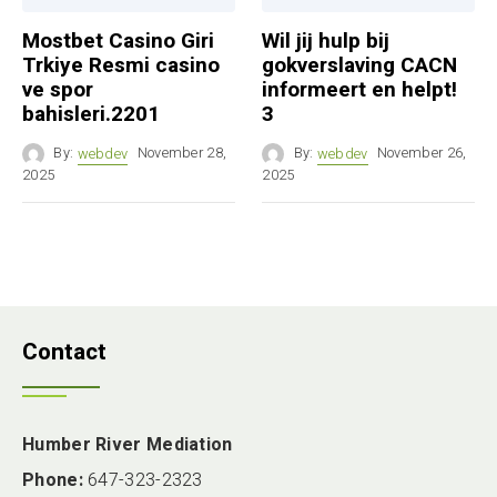
Mostbet Casino Giri
Wil jij hulp bij
Trkiye Resmi casino
gokverslaving CACN
ve spor
informeert en helpt!
bahisleri.2201
3
By:
webdev
November 28,
By:
webdev
November 26,
2025
2025
Contact
Humber River Mediation
Phone:
647-323-2323