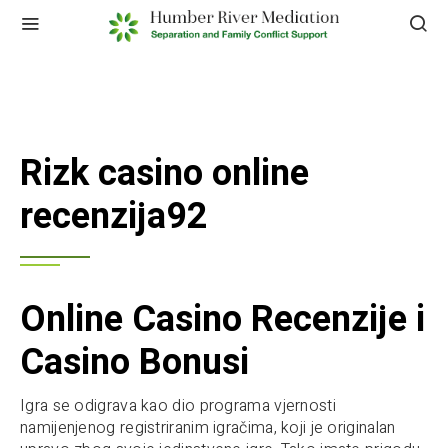
Rizk casino online
recenzija92
Online Casino Recenzije i
Casino Bonusi
Igra se odigrava kao dio programa vjernosti
namijenjenog registriranim igračima, koji je originalan