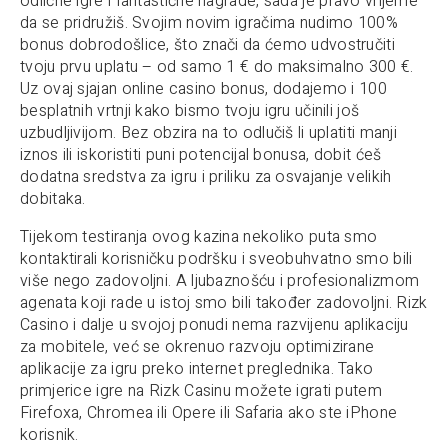
odlične igre i fantastične nagrade, sada je pravo vrijeme
da se pridružiš. Svojim novim igračima nudimo 100%
bonus dobrodošlice, što znači da ćemo udvostručiti
tvoju prvu uplatu – od samo 1 € do maksimalno 300 €.
Uz ovaj sjajan online casino bonus, dodajemo i 100
besplatnih vrtnji kako bismo tvoju igru učinili još
uzbudljivijom. Bez obzira na to odlučiš li uplatiti manji
iznos ili iskoristiti puni potencijal bonusa, dobit ćeš
dodatna sredstva za igru i priliku za osvajanje velikih
dobitaka.
Tijekom testiranja ovog kazina nekoliko puta smo
kontaktirali korisničku podršku i sveobuhvatno smo bili
više nego zadovoljni. A ljubaznošću i profesionalizmom
agenata koji rade u istoj smo bili također zadovoljni. Rizk
Casino i dalje u svojoj ponudi nema razvijenu aplikaciju
za mobitele, već se okrenuo razvoju optimizirane
aplikacije za igru preko internet preglednika. Tako
primjerice igre na Rizk Casinu možete igrati putem
Firefoxa, Chromea ili Opere ili Safaria ako ste iPhone
korisnik.