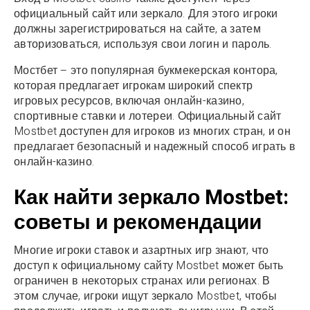
официальный сайт или зеркало. Для этого игроки
должны зарегистрироваться на сайте, а затем
авторизоваться, используя свои логин и пароль.
Мостбет – это популярная букмекерская контора,
которая предлагает игрокам широкий спектр
игровых ресурсов, включая онлайн-казино,
спортивные ставки и лотереи. Официальный сайт
Mostbet доступен для игроков из многих стран, и он
предлагает безопасный и надежный способ играть в
онлайн-казино.
Как найти зеркало Mostbet:
советы и рекомендации
Многие игроки ставок и азартных игр знают, что
доступ к официальному сайту Mostbet может быть
ограничен в некоторых странах или регионах. В
этом случае, игроки ищут зеркало Mostbet, чтобы