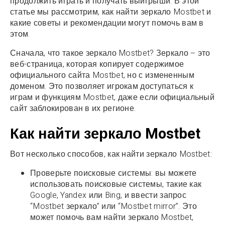
продолжить играть и получать выигрыши. В этой
статье мы рассмотрим, как найти зеркало Mostbet и
какие советы и рекомендации могут помочь вам в
этом.
Сначала, что такое зеркало Mostbet? Зеркало – это
веб-страница, которая копирует содержимое
официального сайта Mostbet, но с измененным
доменом. Это позволяет игрокам доступаться к
играм и функциям Mostbet, даже если официальный
сайт заблокирован в их регионе.
Как найти зеркало Mostbet
Вот несколько способов, как найти зеркало Mostbet:
Проверьте поисковые системы: вы можете
использовать поисковые системы, такие как
Google, Yandex или Bing, и ввести запрос
“Mostbet зеркало” или “Mostbet mirror”. Это
может помочь вам найти зеркало Mostbet,