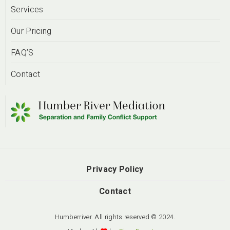
Services
Our Pricing
FAQ’S
Contact
Privacy Policy
Contact
Humberriver. All rights reserved © 2024.