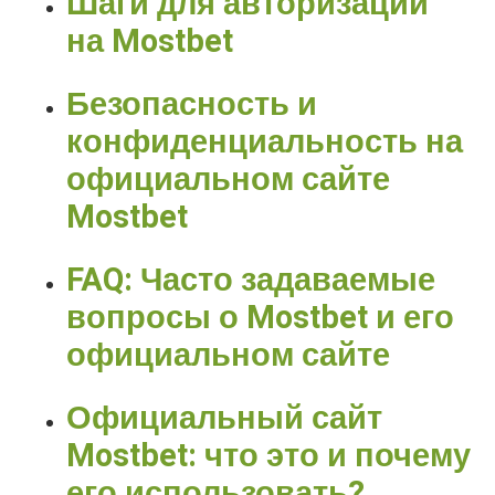
Шаги для авторизации
на Mostbet
Безопасность и
конфиденциальность на
официальном сайте
Mostbet
FAQ: Часто задаваемые
вопросы о Mostbet и его
официальном сайте
Официальный сайт
Mostbet: что это и почему
его использовать?