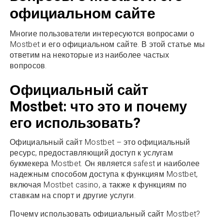
официальном сайте
Многие пользователи интересуются вопросами о
Mostbet и его официальном сайте. В этой статье мы
ответим на некоторые из наиболее частых
вопросов.
Официальный сайт
Mostbet: что это и почему
его использовать?
Официальный сайт Mostbet – это официальный
ресурс, предоставляющий доступ к услугам
букмекера Mostbet. Он является safest и наиболее
надежным способом доступа к функциям Mostbet,
включая Mostbet casino, а также к функциям по
ставкам на спорт и другие услуги.
Почему использовать официальный сайт Mostbet?