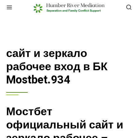
сайт и зеркало
рабочее вход в БК
Mostbet.934
Мостбет
официальный сайт и