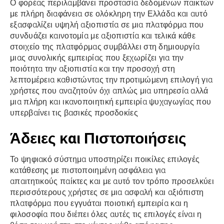
Ο φορέας περιλαμβάνει προστασία δεδομένων παικτών
με πλήρη διαφάνεια σε ολόκληρη την Ελλάδα και αυτό
εξασφαλίζει υψηλή αξιοπιστία σε μια πλατφόρμα που
συνδυάζει καινοτομία με αξιοπιστία και τελικά κάθε
στοιχείο της πλατφόρμας συμβάλλει στη δημιουργία
μιας συνολικής εμπειρίας που ξεχωρίζει για την
ποιότητα την αξιοπιστία και την προσοχή στη
λεπτομέρεια καθιστώντας την προτιμώμενη επιλογή για
χρήστες που αναζητούν όχι απλώς μια υπηρεσία αλλά
μια πλήρη και ικανοποιητική εμπειρία ψυχαγωγίας που
υπερβαίνει τις βασικές προσδοκίες
Άδειες και Πιστοποιήσεις
Το ψηφιακό σύστημα υποστηρίζει ποικίλες επιλογές
κατάθεσης με πιστοποιημένη ασφάλεια για
απαιτητικούς παίκτες και με αυτό τον τρόπο προσελκύει
περισσότερους χρήστες σε μια ασφαλή και αξιόπιστη
πλατφόρμα που εγγυάται ποιοτική εμπειρία και η
φιλοσοφία που διέπει όλες αυτές τις επιλογές είναι η