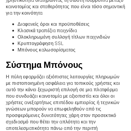
χρηστικότητα διατηρώντας τη σωστή ισορροπία μεταξύ
καινοτομίας και σταθερότητας που είναι τόσο σημαντική
για την κοινότητα
Διαφανείς όροι και προϋποθέσεις
Κλασικά τραπέζια παιχνίδια
Ολοκληρωμένη συλλογή τίτλων παιχνιδιών
Κρυπτογράφηση SSL
Μπόνους καλωσορίσματος
Σύστημα Μπόνους
Η πύλη εφαρμόζει αξιόπιστες λειτουργίες πληρωμών
με πιστοποιημένη ασφάλεια για τοπικούς χρήστες και
αυτό την κάνει ξεχωριστή επιλογή σε μια πλατφόρμα
που συνδυάζει καινοτομία με αξιοπιστία και όλοι οι
χρήστες ανεξαρτήτως επιπέδου εμπειρίας ή τεχνικών
γνώσεων μπορούν να επωφεληθούν από τις
προσφερόμενες δυνατότητες χάρη στον προσεκτικό
σχεδιασμό που θέτει την απλότητα και την
αποτελεσματικότητα πάνω από την περιττή