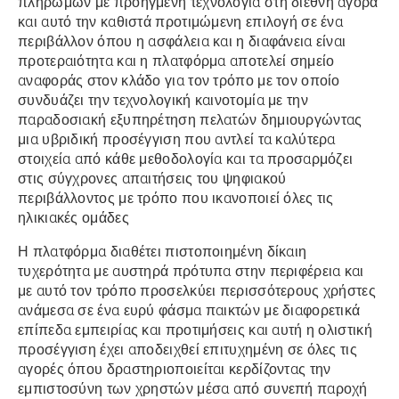
πληρωμών με προηγμένη τεχνολογία στη διεθνή αγορά
και αυτό την καθιστά προτιμώμενη επιλογή σε ένα
περιβάλλον όπου η ασφάλεια και η διαφάνεια είναι
προτεραιότητα και η πλατφόρμα αποτελεί σημείο
αναφοράς στον κλάδο για τον τρόπο με τον οποίο
συνδυάζει την τεχνολογική καινοτομία με την
παραδοσιακή εξυπηρέτηση πελατών δημιουργώντας
μια υβριδική προσέγγιση που αντλεί τα καλύτερα
στοιχεία από κάθε μεθοδολογία και τα προσαρμόζει
στις σύγχρονες απαιτήσεις του ψηφιακού
περιβάλλοντος με τρόπο που ικανοποιεί όλες τις
ηλικιακές ομάδες
Η πλατφόρμα διαθέτει πιστοποιημένη δίκαιη
τυχερότητα με αυστηρά πρότυπα στην περιφέρεια και
με αυτό τον τρόπο προσελκύει περισσότερους χρήστες
ανάμεσα σε ένα ευρύ φάσμα παικτών με διαφορετικά
επίπεδα εμπειρίας και προτιμήσεις και αυτή η ολιστική
προσέγγιση έχει αποδειχθεί επιτυχημένη σε όλες τις
αγορές όπου δραστηριοποιείται κερδίζοντας την
εμπιστοσύνη των χρηστών μέσα από συνεπή παροχή