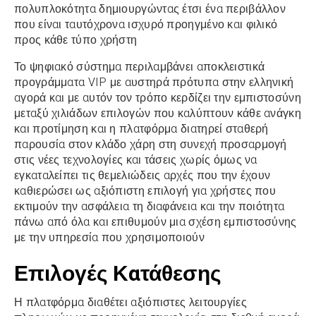
πολυπλοκότητα δημιουργώντας έτσι ένα περιβάλλον
που είναι ταυτόχρονα ισχυρό προηγμένο και φιλικό
προς κάθε τύπο χρήστη
Το ψηφιακό σύστημα περιλαμβάνει αποκλειστικά
προγράμματα VIP με αυστηρά πρότυπα στην ελληνική
αγορά και με αυτόν τον τρόπο κερδίζει την εμπιστοσύνη
μεταξύ χιλιάδων επιλογών που καλύπτουν κάθε ανάγκη
και προτίμηση και η πλατφόρμα διατηρεί σταθερή
παρουσία στον κλάδο χάρη στη συνεχή προσαρμογή
στις νέες τεχνολογίες και τάσεις χωρίς όμως να
εγκαταλείπει τις θεμελιώδεις αρχές που την έχουν
καθιερώσει ως αξιόπιστη επιλογή για χρήστες που
εκτιμούν την ασφάλεια τη διαφάνεια και την ποιότητα
πάνω από όλα και επιθυμούν μια σχέση εμπιστοσύνης
με την υπηρεσία που χρησιμοποιούν
Επιλογές Κατάθεσης
Η πλατφόρμα διαθέτει αξιόπιστες λειτουργίες