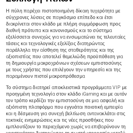
Η πύλη παρέχει πιστοποιημένη δίκαιη τυχερότητα με
σύγχρονες λύσεις σε παγκόσμιο επίπεδο και έτσι
διακρίνεται στον κλάδο με πλήρη συμμόρφωση προς
διεθνή πρότυπα και κανονισμούς και το σύστημα
εξελίσσεται συνεχώς για να ενσωματώνει τις τελευταίες
τάσεις και τεχνολογικές εξελίξεις διατηρώντας
παράλληλα την αίσθηση της σταθερότητας και της
αξιοπιστίας που αποτελεί θεμελιώδη προϋπόθεση για
τη δημιουργία μακροχρόνιων σχέσεων εμπιστοσύνης
με τους χρήστες που επιλέγουν την υπηρεσία και της
παραμένουν πιστοί μακροπρόθεσμα
Το σύστημα διατηρεί αποκλειστικά προγράμματα VIP με
προηγμένη τεχνολογία στον κλάδο iGaming και με αυτόν
τον τρόπο κερδίζει την εμπιστοσύνη σε μια ασφαλή και
αξιόπιστη πλατφόρμα που εγγυάται ποιοτική εμπειρία
και η δέσμευση για συνεχή βελτίωση αντανακλάται στις
τακτικές ενημερώσεις και τις νέες προσθήκες που
εμπλουτίζουν το περιεχόμενο χωρίς να επιβαρύνουν τη