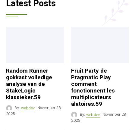
Latest Posts
Random Runner
Fruit Party de
gokkast volledige
Pragmatic Play
analyse van de
comment
StakeLogic
fonctionnent les
klassieker.59
multiplicateurs
alatoires.59
By:
webdev
November 28,
2025
By:
webdev
November 28,
2025