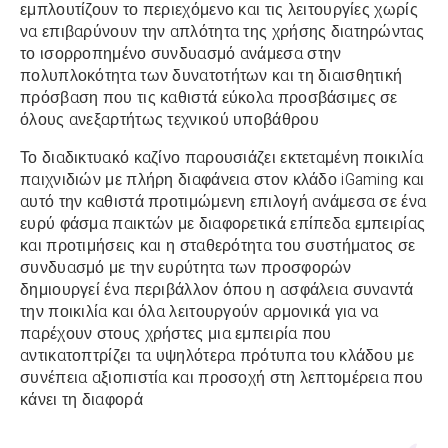
εμπλουτίζουν το περιεχόμενο και τις λειτουργίες χωρίς
να επιβαρύνουν την απλότητα της χρήσης διατηρώντας
το ισορροπημένο συνδυασμό ανάμεσα στην
πολυπλοκότητα των δυνατοτήτων και τη διαισθητική
πρόσβαση που τις καθιστά εύκολα προσβάσιμες σε
όλους ανεξαρτήτως τεχνικού υποβάθρου
Το διαδικτυακό καζίνο παρουσιάζει εκτεταμένη ποικιλία
παιχνιδιών με πλήρη διαφάνεια στον κλάδο iGaming και
αυτό την καθιστά προτιμώμενη επιλογή ανάμεσα σε ένα
ευρύ φάσμα παικτών με διαφορετικά επίπεδα εμπειρίας
και προτιμήσεις και η σταθερότητα του συστήματος σε
συνδυασμό με την ευρύτητα των προσφορών
δημιουργεί ένα περιβάλλον όπου η ασφάλεια συναντά
την ποικιλία και όλα λειτουργούν αρμονικά για να
παρέχουν στους χρήστες μια εμπειρία που
αντικατοπτρίζει τα υψηλότερα πρότυπα του κλάδου με
συνέπεια αξιοπιστία και προσοχή στη λεπτομέρεια που
κάνει τη διαφορά