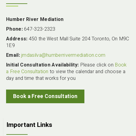
Humber River Mediation
Phone:
647-323-2323
Address:
450 the West Mall Suite 204 Toronto, On M9C
1E9
Email:
jmdasilva@humberrivermediation.com
Initial Consultation Availability:
Please click on
Book
a Free Consultation
to view the calendar and choose a
day and time that works for you
Book a Free Consultation
Important Links