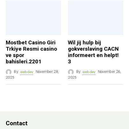
Mostbet Casino Giri
Wil jij hulp bij
Trkiye Resmi casino
gokverslaving CACN
ve spor
informeert en helpt!
bahisleri.2201
3
By:
webdev
November 28,
By:
webdev
November 26,
2025
2025
Contact