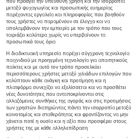
που προάγει την υπεύθυνη χρήση και την ισορροπία
μεταξύ ψυχαγωγίας και προσωπικής ευημερίας
παρέχοντας εργαλεία και πληροφορίες που βοηθούν
τους χρήστες να παραμένουν σε έλεγχο και να
απολαμβάνουν την εμπειρία με τον τρόπο που τους
ταιριάζει καλύτερα χωρίς να υπερβαίνουν τα
προσωπικά τους όρια
Η διαδικτυακή υπηρεσία παρέχει σύγχρονη τεχνολογία
παιχνιδιού με προηγμένη τεχνολογία για απαιτητικούς
παίκτες και με αυτό τον τρόπο προσελκύει
περισσότερους χρήστες μεταξύ χιλιάδων επιλογών που
καλύπτουν κάθε ανάγκη και προτίμηση και η
πλατφόρμα συνεχίζει να εξελίσσεται και να προσθέτει
νέες δυνατότητες που ανταποκρίνονται στις
αλλαζόμενες συνθήκες της αγοράς και στις προτιμήσεις
των χρηστών διατηρώντας πάντα την ισορροπία μεταξύ
καινοτομίας και σταθερότητας και φροντίζοντας να μην
χάνεται ποτέ η ουσία και η αξία που προσφέρει στους
χρήστες της με κάθε αλληλεπίδραση