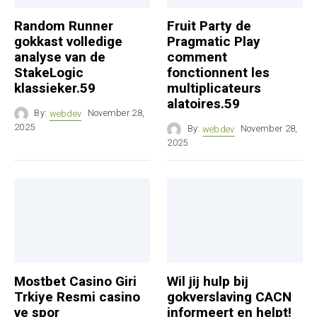
Random Runner
Fruit Party de
gokkast volledige
Pragmatic Play
analyse van de
comment
StakeLogic
fonctionnent les
klassieker.59
multiplicateurs
alatoires.59
By:
webdev
November 28,
2025
By:
webdev
November 28,
2025
Mostbet Casino Giri
Wil jij hulp bij
Trkiye Resmi casino
gokverslaving CACN
ve spor
informeert en helpt!