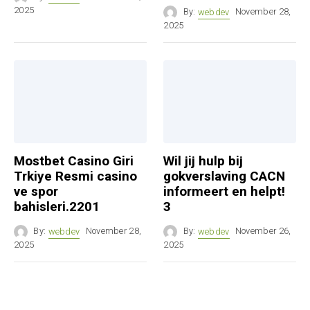
2025
By:
webdev
November 28,
2025
Mostbet Casino Giri
Wil jij hulp bij
Trkiye Resmi casino
gokverslaving CACN
ve spor
informeert en helpt!
bahisleri.2201
3
By:
webdev
November 28,
By:
webdev
November 26,
2025
2025