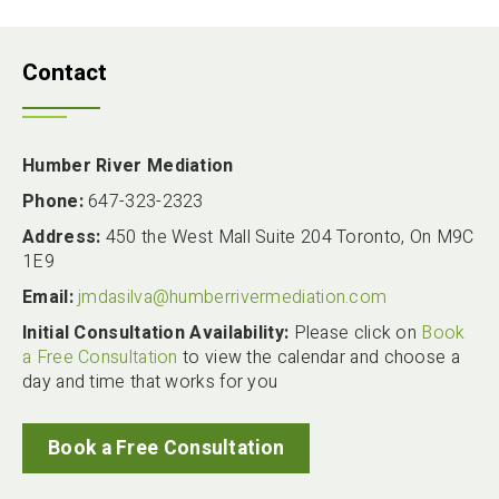
Contact
Humber River Mediation
Phone:
647-323-2323
Address:
450 the West Mall Suite 204 Toronto, On M9C
1E9
Email:
jmdasilva@humberrivermediation.com
Initial Consultation Availability:
Please click on
Book
a Free Consultation
to view the calendar and choose a
day and time that works for you
Book a Free Consultation