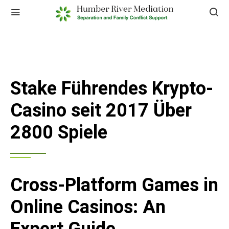
Stake Führendes Krypto-
Casino seit 2017 Über
2800 Spiele
Cross-Platform Games in
Online Casinos: An