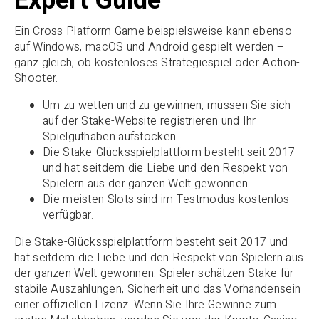
Expert Guide
Ein Cross Platform Game beispielsweise kann ebenso
auf Windows, macOS und Android gespielt werden –
ganz gleich, ob kostenloses Strategiespiel oder Action-
Shooter.
Um zu wetten und zu gewinnen, müssen Sie sich
auf der Stake-Website registrieren und Ihr
Spielguthaben aufstocken.
Die Stake-Glücksspielplattform besteht seit 2017
und hat seitdem die Liebe und den Respekt von
Spielern aus der ganzen Welt gewonnen.
Die meisten Slots sind im Testmodus kostenlos
verfügbar.
Die Stake-Glücksspielplattform besteht seit 2017 und
hat seitdem die Liebe und den Respekt von Spielern aus
der ganzen Welt gewonnen. Spieler schätzen Stake für
stabile Auszahlungen, Sicherheit und das Vorhandensein
einer offiziellen Lizenz. Wenn Sie Ihre Gewinne zum