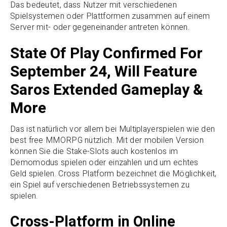
Das bedeutet, dass Nutzer mit verschiedenen
Spielsystemen oder Plattformen zusammen auf einem
Server mit- oder gegeneinander antreten können.
State Of Play Confirmed For
September 24, Will Feature
Saros Extended Gameplay &
More
Das ist natürlich vor allem bei Multiplayerspielen wie den
best free MMORPG nützlich. Mit der mobilen Version
können Sie die Stake-Slots auch kostenlos im
Demomodus spielen oder einzahlen und um echtes
Geld spielen. Cross Platform bezeichnet die Möglichkeit,
ein Spiel auf verschiedenen Betriebssystemen zu
spielen.
Cross-Platform in Online