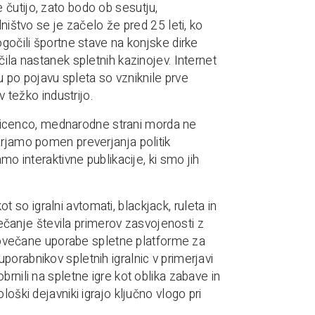
čutijo, zato bodo ob sesutju,
ništvo se je začelo že pred 25 leti, ko
ogočili športne stave na konjske dirke
ila nastanek spletnih kazinojev. Internet
lu po pojavu spleta so vzniknile prve
v težko industrijo.
no licenco, mednarodne strani morda ne
arjamo pomen preverjanja politik
mo interaktivne publikacije, ki smo jih
ot so igralni avtomati, blackjack, ruleta in
anje števila primerov zasvojenosti z
o povečane uporabe spletne platforme za
orabnikov spletnih igralnic v primerjavi
rnili na spletne igre kot oblika zabave in
oški dejavniki igrajo ključno vlogo pri