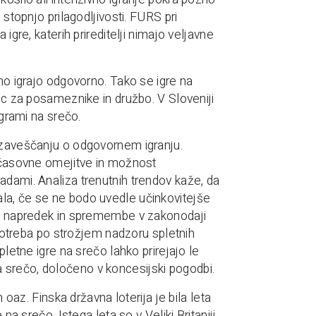
 stopnjo prilagodljivosti. FURS pri
igre, katerih prireditelji nimajo veljavne
dno igrajo odgovorno. Tako se igre na
dic za posameznike in družbo. V Sloveniji
igrami na srečo.
 ozaveščanju o odgovornem igranju.
, časovne omejitve in možnost
adami. Analiza trenutnih trendov kaže, da
la, če se ne bodo uvedle učinkovitejše
ški napredek in spremembe v zakonodaji
o potreba po strožjem nadzoru spletnih
pletne igre na srečo lahko prirejajo le
 srečo, določeno v koncesijski pogodbi.
 oaz. Finska državna loterija je bila leta
na srečo. Istega leta so v Veliki Britaniji