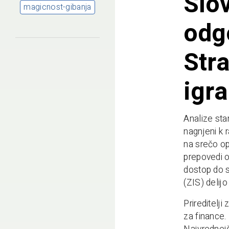
Slov
magicnost-gibanja
odg
Stra
igra
Analize sta
nagnjeni k 
na srečo op
prepovedi o
dostop do s
(ZIS) delij
Prireditelji
za finance.