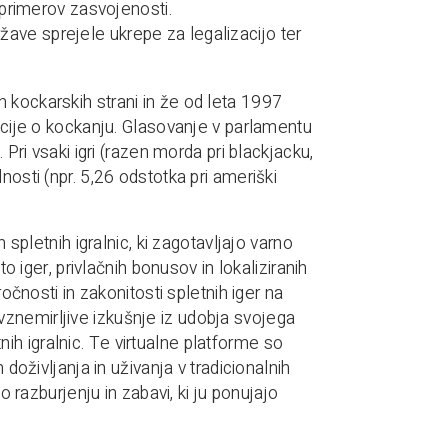
primerov zasvojenosti.
ržave sprejele ukrepe za legalizacijo ter
 kockarskih strani in že od leta 1997
macije o kockanju. Glasovanje v parlamentu
 Pri vsaki igri (razen morda pri blackjacku,
nosti (npr. 5,26 odstotka pri ameriški
 spletnih igralnic, ki zagotavljajo varno
to iger, privlačnih bonusov in lokaliziranih
ročnosti in zakonitosti spletnih iger na
jo vznemirljive izkušnje iz udobja svojega
h igralnic. Te virtualne platforme so
 doživljanja in uživanja v tradicionalnih
o razburjenju in zabavi, ki ju ponujajo