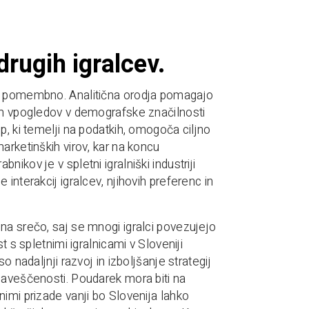
drugih igralcev.
lo pomembno. Analitična orodja pomagajo
jem vpogledov v demografske značilnosti
p, ki temelji na podatkih, omogoča ciljno
arketinških virov, kar na koncu
ikov je v spletni igralniški industriji
interakcij igralcev, njihovih preferenc in
na srečo, saj se mnogi igralci povezujejo
t s spletnimi igralnicami v Sloveniji
 nadaljnji razvoj in izboljšanje strategij
zaveščenosti. Poudarek mora biti na
imi prizade vanji bo Slovenija lahko