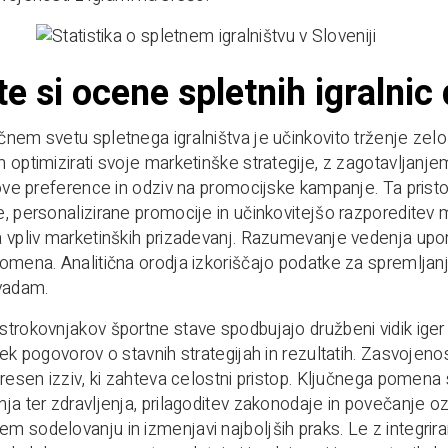
te si ocene spletnih igralnic 
nem svetu spletnega igralništva je učinkovito trženje ze
 optimizirati svoje marketinške strategije, z zagotavljan
hove preference in odziv na promocijske kampanje. Ta pristo
, personalizirane promocije in učinkovitejšo razporeditev m
 vpliv marketinških prizadevanj. Razumevanje vedenja uporabn
omena. Analitična orodja izkoriščajo podatke za spremljanje 
avadam.
trokovnjakov športne stave spodbujajo družbeni vidik iger 
ek pogovorov o stavnih strategijah in rezultatih. Zasvojenos
resen izziv, ki zahteva celostni pristop. Ključnega pomena so
ja ter zdravljenja, prilagoditev zakonodaje in povečanje o
 sodelovanju in izmenjavi najboljših praks. Le z integriran