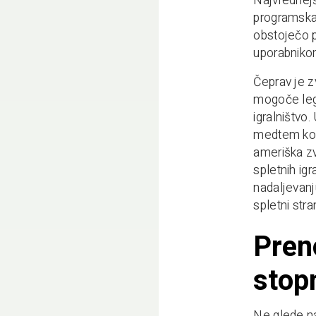
Najvrednejš
programska o
obstoječo p
uporabniko
Čeprav je z
mogoče lega
igralništvo
medtem ko s
ameriška zv
spletnih ig
nadaljevanj
spletni str
Pren
stopn
Ne glede na