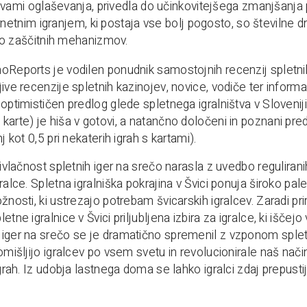
vami oglaševanja, privedla do učinkovitejšega zmanjšanja 
rnetnim igranjem, ki postaja vse bolj pogosto, so številne d
o zaščitnih mehanizmov.
oReports je vodilen ponudnik samostojnih recenzij spletnih
jive recenzije spletnih kazinojev, novice, vodiče ter infor
optimističen predlog glede spletnega igralništva v Sloveniji.
karte) je hiša v gotovi, a natančno določeni in poznani pred
nj kot 0,5 pri nekaterih igrah s kartami).
rivlačnost spletnih iger na srečo narasla z uvedbo reguliranih
ralce. Spletna igralniška pokrajina v Švici ponuja široko pale
žnosti, ki ustrezajo potrebam švicarskih igralcev. Zaradi pri
etne igralnice v Švici priljubljena izbira za igralce, ki išče
iger na srečo se je dramatično spremenil z vzponom spletni
omišljijo igralcev po vsem svetu in revolucionirale naš način
igrah. Iz udobja lastnega doma se lahko igralci zdaj prepustij