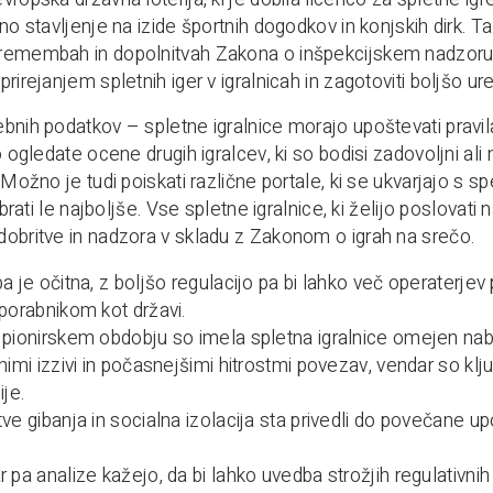
tno stavljenje na izide športnih dogodkov in konjskih dirk. T
emembah in dopolnitvah Zakona o inšpekcijskem nadzoru. Gl
rirejanjem spletnih iger v igralnicah in zagotoviti boljšo ure
bnih podatkov – spletne igralnice morajo upoštevati pravil
o ogledate ocene drugih igralcev, ki so bodisi zadovoljni ali
 Možno je tudi poiskati različne portale, ki se ukvarjajo s sp
izbrati le najboljše. Vse spletne igralnice, ki želijo poslova
obritve in nadzora v skladu z Zakonom o igrah na srečo.
a je očitna, z boljšo regulacijo pa bi lahko več operaterjev p
porabnikom kot državi.
pionirskem obdobju so imela spletna igralnice omejen nab
nimi izzivi in počasnejšimi hitrostmi povezav, vendar so kl
ije.
ve gibanja in socialna izolacija sta privedli do povečane u
 pa analize kažejo, da bi lahko uvedba strožjih regulativni