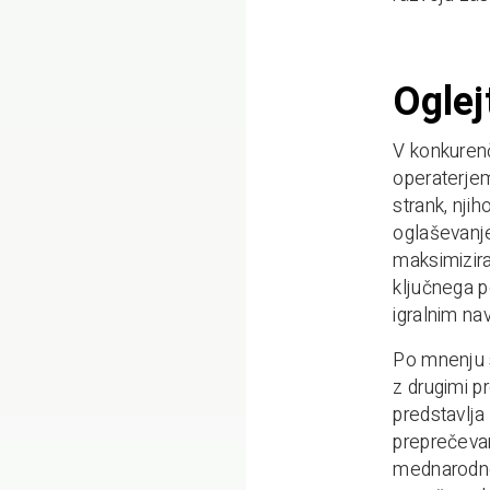
Oglej
V konkurenč
operaterjem
strank, nji
oglaševanje
maksimizira
ključnega p
igralnim n
Po mnenju s
z drugimi pr
predstavlja 
preprečevan
mednarodnem