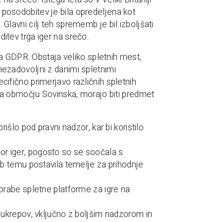
a posodobitev je bila opredeljena kot
avni cilj teh sprememb je bil izboljšati
ditev trga iger na srečo.
a GDPR. Obstaja veliko spletnih mest,
 nezadovoljni z danimi spletnimi
ecifično primerjavo različnih spletnih
ti na območju Sovinska, morajo biti predmet
rišlo pod pravni nadzor, kar bi koristilo
or iger, pogosto so se soočala s
jub temu postavila temelje za prihodnje
porabe spletne platforme za igre na
h ukrepov, vključno z boljšim nadzorom in