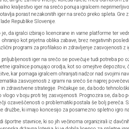
ualno kraljestvo iger na srečo ponuja igralcem neprimerljivo
tavlja porast nezakonitih iger na srečo preko spleta. Gre za 
lade Republike Slovenije.
, da igralci izbirajo licencirane in varne platforme ter ve
 ohranijo kot prijetna oblika zabave, brez negativnih posle
azlični programi za profilakso in zdravljenje zasvojenosti z 
priljubljenosti iger na srečo se povečuje tudi potreba po
letne igralnice ponujajo orodja, kot so omejitve depozitov
itve, kar pomaga igralcem ohranjati nadzor nad svojimi nav
ematika zasvojenosti z igrami na srečo še naprej povečeva
 in zdravstvene strategije. Pričakuje se, da bodo tehnolo
čno vlogo v boju proti tej zasvojenosti. Prognozira se, da b
večji ozaveščenosti o problematiki postala še bolj pereča. S
 družbe, ki imajo koncesijo za posamezno spletno igro na
i športne stavnice, ki so jih večinoma organizirali iz davčnih
ropska državna loterija, ki je dobila licenco za spletne igre 