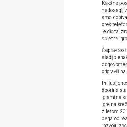
Kakšne pose
nedosegljiv
smo dobival
prek telefo
je digitaliz
spletne igra
Čeprav so t
sledijo ena
odgovornega
pripravili n
Priljubljeno
športne st
igrami na s
igre na sre
z letom 201
bega od rea
razvoju zas