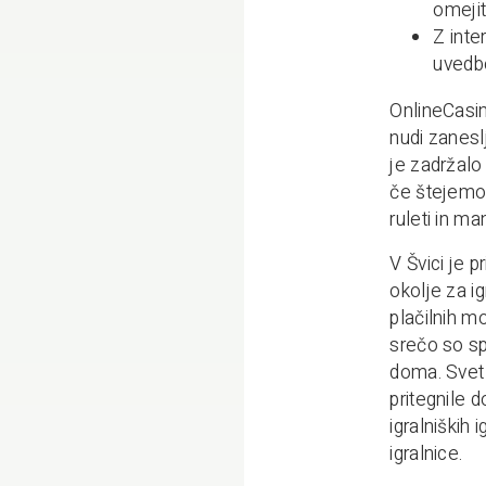
omejit
Z inte
uvedb
OnlineCasin
nudi zanesl
je zadržalo 
če štejemo 
ruleti in ma
V Švici je p
okolje za ig
plačilnih mo
srečo so spl
doma. Svet 
pritegnile d
igralniških 
igralnice.