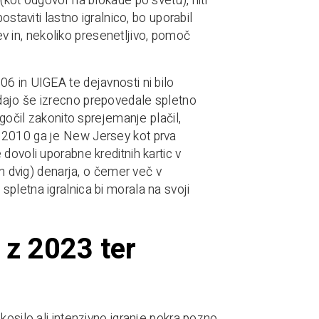
(kot odgovor na blokade po svetu), niti
staviti lastno igralnico, bo uporabil
 in, nekoliko presenetljivo, pomoč
6 in UIGEA te dejavnosti ni bilo
dajo še izrecno prepovedale spletno
ogočil zakonito sprejemanje plačil,
 2010 ga je New Jersey kot prva
dovoli uporabne kreditnih kartic v
in dvig) denarja, o čemer več v
pletna igralnica bi morala na svoji
 z 2023 ter
kosilo ali intenzivno igranje pokra pozno