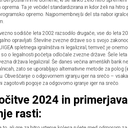
i del posla ni ime domene, ki se lahko zelo hitro spremeni 
prema. Ta je večidel standardizirana in kdor želi na hitro po
rogramsko opremo. Najpomembnejši del sta nabor igralcev
m.
vezno sodišče leta 2002 razsodilo drugače, vse do leta 200
lno opravljati. Številne zvezne države so s svojo zakono
. UIGEA spletnega igralništva ni legaliziral, temveč je onem
o o legalnosti početja odločale zvezne države. Šele leta
ezna država legaliziral. Še danes večina ameriških bank ne 
ralnicah, zato se uporabljajo alternativne metode za polog (
u. Obveščanje o odgovornem igranju iger na srečo – vsaka s
ani zagotoviti pogoje za odgovorno igranje iger na srečo.
očitve 2024 in primerjava
je rasti:
 to, ali gre za hitro vrtenje kolesa rulete med odmorom za 