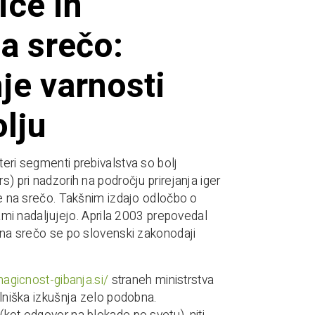
ice in
a srečo:
je varnosti
olju
teri segmenti prebivalstva so bolj
s) pri nadzorih na področju prirejanja iger
gre na srečo. Takšnim izdajo odločbo o
vami nadaljujejo. Aprila 2003 prepovedal
e na srečo se po slovenski zakonodaji
agicnost-gibanja.si/
straneh ministrstva
alniška izkušnja zelo podobna.