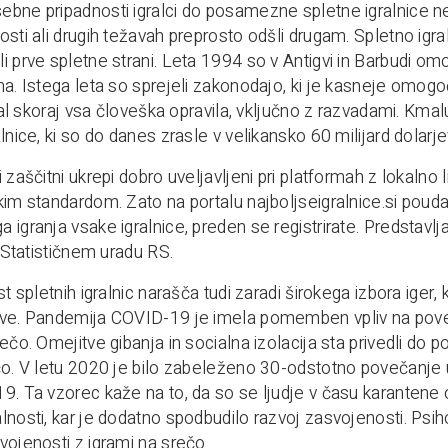
bne pripadnosti igralci do posamezne spletne igralnice ne 
osti ali drugih težavah preprosto odšli drugam. Spletno igral
i prve spletne strani. Leta 1994 so v Antigvi in Barbudi om
na. Istega leta so sprejeli zakonodajo, ki je kasneje omogoč
iral skoraj vsa človeška opravila, vključno z razvadami. Kma
lnice, ki so do danes zrasle v velikansko 60 milijard dolarje
i zaščitni ukrepi dobro uveljavljeni pri platformah z lokal
kim standardom. Zato na portalu najboljseigralnice.si poud
 igranja vsake igralnice, preden se registrirate. Predstavlja
a Statističnem uradu RS.
st spletnih igralnic narašča tudi zaradi širokega izbora iger, k
ave. Pandemija COVID-19 je imela pomemben vpliv na poveč
rečo. Omejitve gibanja in socialna izolacija sta privedli d
čo. V letu 2020 je bilo zabeleženo 30-odstotno povečanje up
9. Ta vzorec kaže na to, da so se ljudje v času karantene ob
lnosti, kar je dodatno spodbudilo razvoj zasvojenosti. Psihol
vojenosti z igrami na srečo.