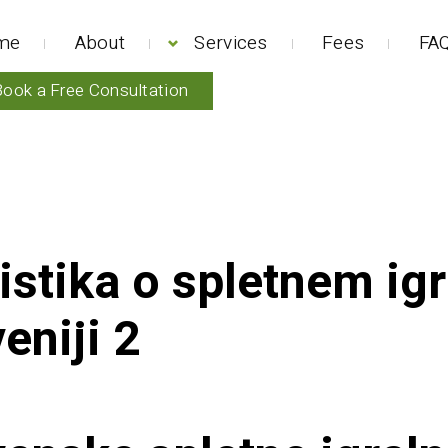
me
About
Services
Fees
FAQ
Book a Free Consultation
istika o spletnem igr
eniji 2