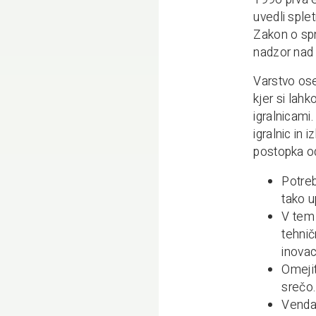
uvedli sple
Zakon o spr
nadzor nad p
Varstvo ose
kjer si lahk
igralnicami.
igralnic in 
postopka od
Potreb
tako u
V tem 
tehnič
inovac
Omejit
srečo.
Vendar