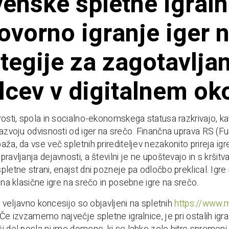
enske spletne igraln
ovorno igranje iger n
tegije za zagotavljan
lcev v digitalnem ok
rosti, spola in socialno-ekonomskega statusa razkrivajo, ka
razvoju odvisnosti od iger na srečo. Finančna uprava RS (Fur
aža, da vse več spletnih prirediteljev nezakonito prireja i
pravljanja dejavnosti, a številni je ne upoštevajo in s kršit
pletne strani, enajst dni pozneje pa odločbo preklical. Igr
o na klasične igre na srečo in posebne igre na srečo.
 z veljavno koncesijo so objavljeni na spletnih
https://www.m
 Če izvzamemo največje spletne igralnice, je pri ostalih igr