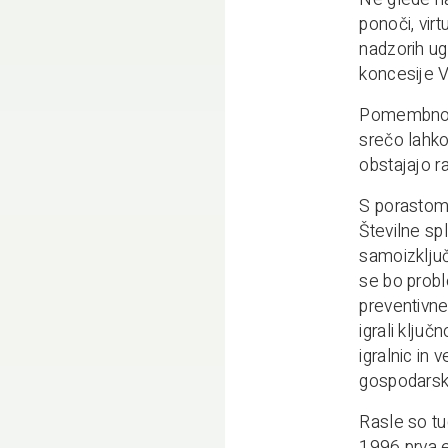
ponoči, virt
nadzorih ugo
koncesije V
Pomembno je
srečo lahko
obstajajo r
S porastom 
Številne sp
samoizključ
se bo probl
preventivne
igrali klju
igralnic in 
gospodarske
Rasle so tud
1996 prva ev