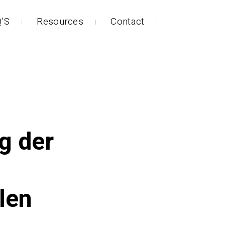
’S
Resources
Contact
g der
len