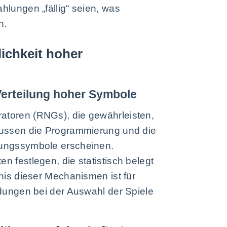
hlungen „fällig“ seien, was
n.
lichkeit hoher
 Verteilung hoher Symbole
atoren (RNGs), die gewährleisten,
lussen die Programmierung und die
lungssymbole erscheinen.
 festlegen, die statistisch belegt
nis dieser Mechanismen ist für
idungen bei der Auswahl der Spiele