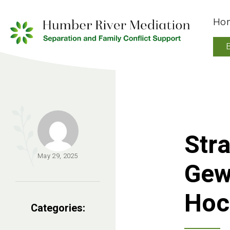
Ho
Str
May 29, 2025
Gew
Hoc
Categories: