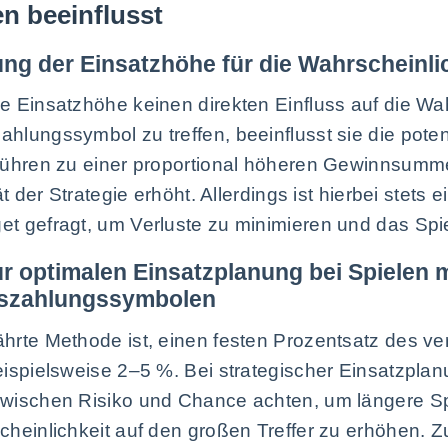
n beeinflusst
ng der Einsatzhöhe für die Wahrscheinl
e Einsatzhöhe keinen direkten Einfluss auf die Wahr
hlungssymbol zu treffen, beeinflusst sie die pote
führen zu einer proportional höheren Gewinnsumme
tät der Strategie erhöht. Allerdings ist hierbei stet
t gefragt, um Verluste zu minimieren und das Spi
ur optimalen Einsatzplanung bei Spielen m
szahlungssymbolen
hrte Methode ist, einen festen Prozentsatz des v
eispielsweise 2–5 %. Bei strategischer Einsatzplan
wischen Risiko und Chance achten, um längere Sp
cheinlichkeit auf den großen Treffer zu erhöhen. Z