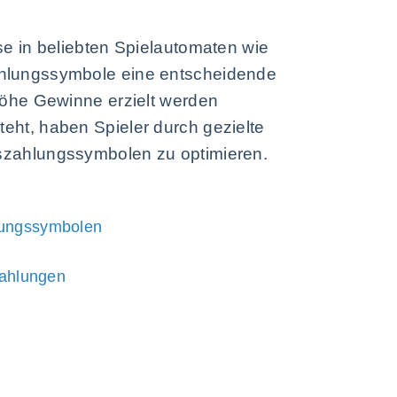
se in beliebten Spielautomaten wie
ahlungssymbole eine entscheidende
 Höhe Gewinne erzielt werden
eht, haben Spieler durch gezielte
uszahlungssymbolen zu optimieren.
lungssymbolen
zahlungen