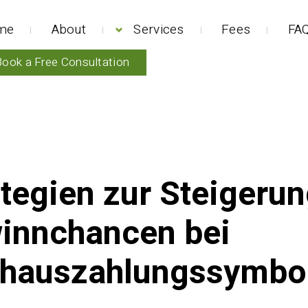
me
About
Services
Fees
FAQ
Book a Free Consultation
ategien zur Steigerun
innchancen bei
hauszahlungssymbo